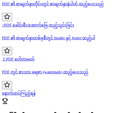
PDF ၏ စာမျက်နှာတိုင်းတွင် စာမျက်နှာနံပါတ် ထည့်ပေးသည်
↕️
PDF ခေါင်းစီး/အောက်ခြေ ထည့်သွင်းခြင်း
PDF ၏ စာမျက်နှာတစ်ခုစီတွင် header နှင့် footer ထည့်ပါ
💧
PDF ဝေါတာမတ်
PDF တွင် စာသား ရေစာ (watermark) ထည့်ပေးသည်
နောက်ထပ်ကြည့်ရန်