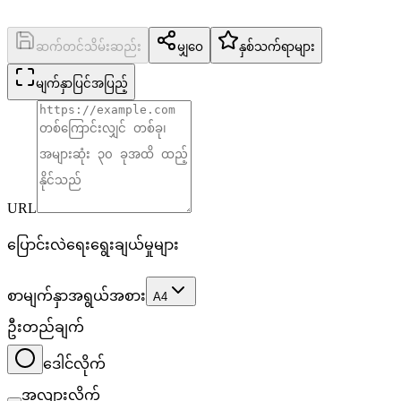
ဆက်တင်သိမ်းဆည်း
မျှဝေ
နှစ်သက်ရာများ
မျက်နှာပြင်အပြည့်
URL
ပြောင်းလဲရေးရွေးချယ်မှုများ
စာမျက်နှာအရွယ်အစား
A4
ဦးတည်ချက်
ဒေါင်လိုက်
အလျားလိုက်