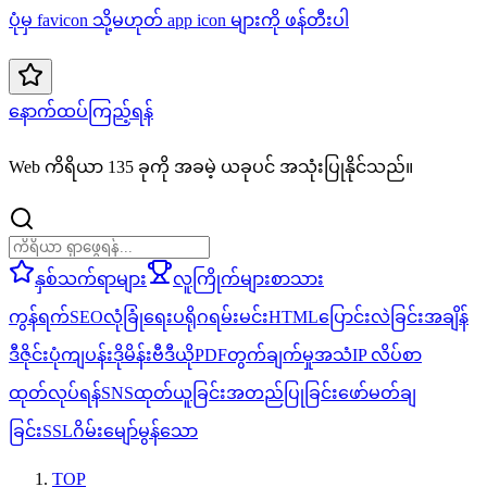
ပုံမှ favicon သို့မဟုတ် app icon များကို ဖန်တီးပါ
နောက်ထပ်ကြည့်ရန်
Web ကိရိယာ 135 ခုကို အခမဲ့ ယခုပင် အသုံးပြုနိုင်သည်။
နှစ်သက်ရာများ
လူကြိုက်များ
စာသား
ကွန်ရက်
SEO
လုံခြုံရေး
ပရိုဂရမ်းမင်း
HTML
ပြောင်းလဲခြင်း
အချိန်
ဒီဇိုင်း
ပုံ
ကျပန်း
ဒိုမိန်း
ဗီဒီယို
PDF
တွက်ချက်မှု
အသံ
IP လိပ်စာ
ထုတ်လုပ်ရန်
SNS
ထုတ်ယူခြင်း
အတည်ပြုခြင်း
ဖော်မတ်ချ
ခြင်း
SSL
ဂိမ်း
မျော်မွန်သော
TOP