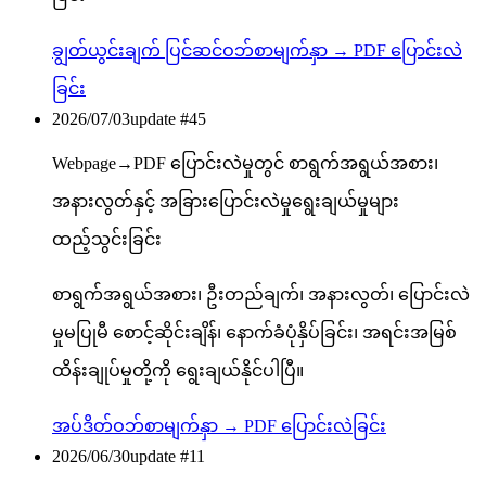
ချွတ်ယွင်းချက် ပြင်ဆင်
ဝဘ်စာမျက်နှာ → PDF ပြောင်းလဲ
ခြင်း
2026/07/03
update #
45
Webpage→PDF ပြောင်းလဲမှုတွင် စာရွက်အရွယ်အစား၊
အနားလွတ်နှင့် အခြားပြောင်းလဲမှုရွေးချယ်မှုများ
ထည့်သွင်းခြင်း
စာရွက်အရွယ်အစား၊ ဦးတည်ချက်၊ အနားလွတ်၊ ပြောင်းလဲ
မှုမပြုမီ စောင့်ဆိုင်းချိန်၊ နောက်ခံပုံနှိပ်ခြင်း၊ အရင်းအမြစ်
ထိန်းချုပ်မှုတို့ကို ရွေးချယ်နိုင်ပါပြီ။
အပ်ဒိတ်
ဝဘ်စာမျက်နှာ → PDF ပြောင်းလဲခြင်း
2026/06/30
update #
11