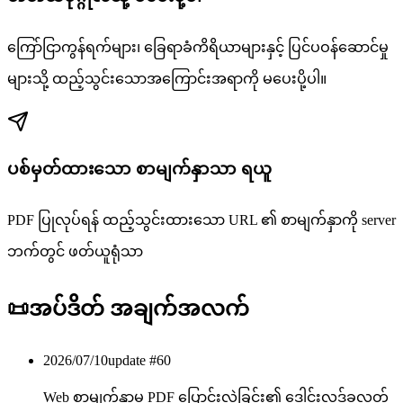
ကြော်ငြာကွန်ရက်များ၊ ခြေရာခံကိရိယာများနှင့် ပြင်ပဝန်ဆောင်မှု
များသို့ ထည့်သွင်းသောအကြောင်းအရာကို မပေးပို့ပါ။
ပစ်မှတ်ထားသော စာမျက်နှာသာ ရယူ
PDF ပြုလုပ်ရန် ထည့်သွင်းထားသော URL ၏ စာမျက်နှာကို server
ဘက်တွင် ဖတ်ယူရုံသာ
📜
အပ်ဒိတ် အချက်အလက်
2026/07/10
update #
60
Web စာမျက်နှာမှ PDF ပြောင်းလဲခြင်း၏ ဒေါင်းလုဒ်ခလုတ်