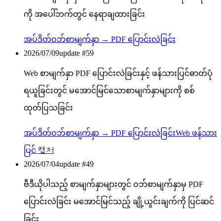
ကို အပေါ်ဘက်တွင် နေရာချထားခြင်း
အပ်ဒိတ်
ဝဘ်စာမျက်နှာ → PDF ပြောင်းလဲခြင်း
2026/07/09
update #
59
Web စာမျက်နှာ PDF ပြောင်းလဲခြင်းနှင့် ဖန်သားပြင်ဓာတ်ပုံ
ရယူခြင်းတွင် မအောင်မြင်သောစာမျက်နှာများကို စစ်
ထုတ်ပြသခြင်း
အပ်ဒိတ်
ဝဘ်စာမျက်နှာ → PDF ပြောင်းလဲခြင်း
Web ဖန်သား
ပြင် 캡처
2026/07/04
update #
49
ဗီဒီယိုပါသည့် စာမျက်နှာများတွင် ဝဘ်စာမျက်နှာမှ PDF
ပြောင်းလဲခြင်း မအောင်မြင်သည့် ချို့ယွင်းချက်ကို ပြင်ဆင်
ခြင်း