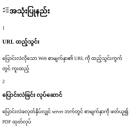
အသုံးပြုနည်း
1
URL ထည့်သွင်း
ပြောင်းလဲလိုသော Web စာမျက်နှာ၏ URL ကို ထည့်သွင်းကွက်
တွင် ကူးထည့်
2
ပြောင်းလဲခြင်း လုပ်ဆောင်
ပြောင်းလဲခလုတ်နှိပ်လျှင် server ဘက်တွင် စာမျက်နှာကို ဖတ်ယူ၍
PDF ထုတ်လုပ်