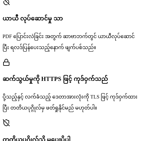
ယာယီ လုပ်ဆောင်မှု သာ
PDF ပြောင်းလဲခြင်း အတွက် ဆာဗာဘက်တွင် ယာယီလုပ်ဆောင်
ပြီး ရလဒ်ပြန်ပေးသည့်နောက် ဖျက်ပစ်သည်။
ဆက်သွယ်မှုကို HTTPS ဖြင့် ကုဒ်ဝှက်သည်
ပို့သည့်နှင့် လက်ခံသည့် ဒေတာအားလုံးကို TLS ဖြင့် ကုဒ်ဝှက်ထား
ပြီး တတိယပုဂ္ဂိုလ်မှ ဖတ်ရှုနိုင်မည် မဟုတ်ပါ။
တတိယပုဂ္ဂိုလ်သို့ မပေးပို့ပါ