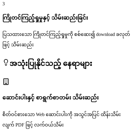
3
ကြိုတင်ကြည့်ရှုမှုနှင့် သိမ်းဆည်းခြင်း
ပြသထားသော ကြိုတင်ကြည့်ရှုမှုကို စစ်ဆေး၍ download ခလုတ်
ဖြင့် သိမ်းဆည်း
အသုံးပြုနိုင်သည့် နေရာများ
ဆောင်းပါးနှင့် စာရွက်စာတမ်း သိမ်းဆည်း
စိတ်ဝင်စားသော Web ဆောင်းပါးကို အသွင်အပြင် ထိန်းသိမ်း
လျက် PDF ဖြင့် လက်ဝယ်သိမ်း