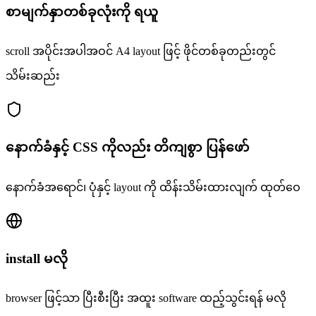
စာမျက်နှာတစ်ခုလုံးကို ရယူ
scroll အပိုင်းအပါအဝင် A4 layout ဖြင့် ဖိုင်တစ်ခုတည်းတွင်
သိမ်းဆည်း
နောက်ခံနှင့် CSS ကိုလည်း တိကျစွာ ပြန်ဖော်
နောက်ခံအရောင်၊ ပုံနှင့် layout ကို ထိန်းသိမ်းထားလျက် ထုတ်ဝေ
install မလို
browser ဖြင့်သာ ပြီးစီးပြီး အထူး software ထည့်သွင်းရန် မလို