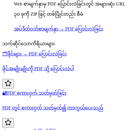
Web စာမျက်နှာမှ PDF ပြောင်းလဲခြင်းတွင် အများဆုံး URL
၃၀ ခုကို ZIP ဖြင့် တစ်ပြိုင်တည်း စီမံ
အပ်ဒိတ်
ဝဘ်စာမျက်နှာ → PDF ပြောင်းလဲခြင်း
သက်ဆိုင်သောကိရိယာများ
🗂️
ဖိုင်များ → PDF ပြောင်းလဲခြင်း
ဖိုင်အမျိုးမျိုးကို PDF သို့ ပြောင်းလဲပါ
🔐
PDF စကားဝှက် သတ်မှတ်ခြင်း
PDF တွင် စကားဝှက် သတ်မှတ်၍ ကာကွယ်ပေးသည်