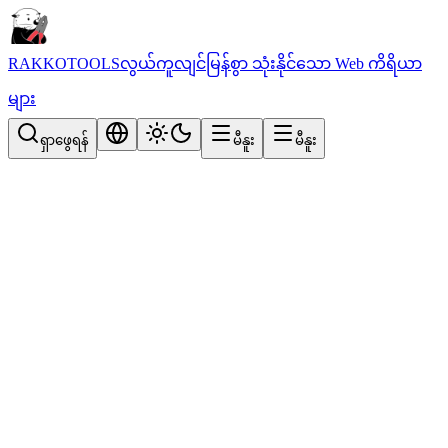
RAKKOTOOLS
လွယ်ကူလျင်မြန်စွာ သုံးနိုင်သော Web ကိရိယာ
များ
ရှာဖွေရန်
မီနူး
မီနူး