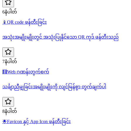
6နံပါတ်
📱
QR code ဖန်တီးခြင်း
အသုံးအမျိုးမျိုးတွင် အသုံးပြုနိုင်သော QR ကုဒ် ဖန်တီးသည်
7နံပါတ်
🧮
Web ဂဏန်းတွက်စက်
သင်္ချာညီမျှခြင်းအမျိုးမျိုးကို လျင်မြန်စွာ တွက်ချက်ပါ
8နံပါတ်
🌟
Favicon နှင့် App Icon ဖန်တီးခြင်း