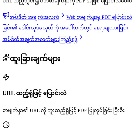
URL ထည့်သွင်း၍ ဝဘ်စာမျက်နှာကို PDF အဖြစ် ပြောင်းလဲပေးပါ
အပ်ဒိတ် အချက်အလက်
Web စာမျက်နှာမှ PDF ပြောင်းလဲ
ခြင်း၏ ဒေါင်းလုဒ်ခလုတ်ကို အပေါ်ဘက်တွင် နေရာချထားခြင်း
အပ်ဒိတ်အချက်အလက်များကြည့်ရန်
ထူးခြားချက်များ
URL ထည့်ရုံဖြင့် ပြောင်းလဲ
စာမျက်နှာ၏ URL ကို ကူးထည့်ရုံဖြင့် PDF ပြုလုပ်ခြင်း ပြီးစီး