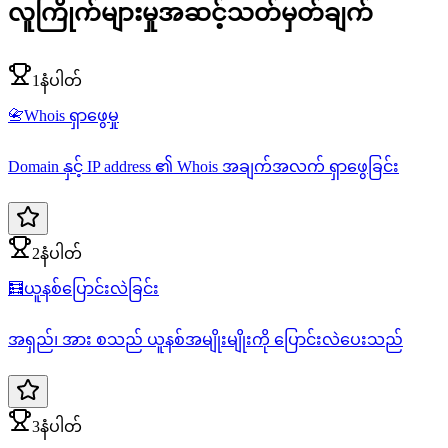
လူကြိုက်များမှုအဆင့်သတ်မှတ်ချက်
1နံပါတ်
📇
Whois ရှာဖွေမှု
Domain နှင့် IP address ၏ Whois အချက်အလက် ရှာဖွေခြင်း
2နံပါတ်
🧮
ယူနစ်ပြောင်းလဲခြင်း
အရှည်၊ အား စသည် ယူနစ်အမျိုးမျိုးကို ပြောင်းလဲပေးသည်
3နံပါတ်