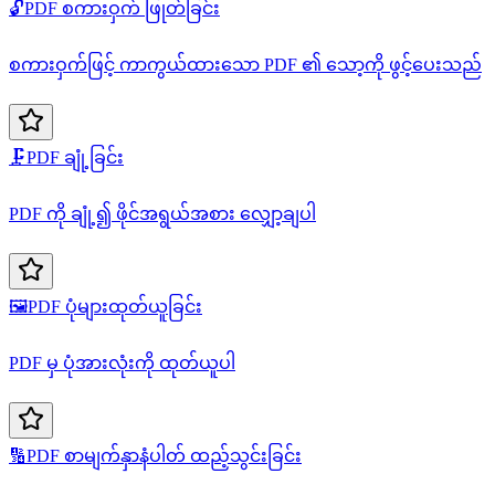
🔓
PDF စကားဝှက် ဖြုတ်ခြင်း
စကားဝှက်ဖြင့် ကာကွယ်ထားသော PDF ၏ သော့ကို ဖွင့်ပေးသည်
🗜️
PDF ချုံ့ခြင်း
PDF ကို ချုံ့၍ ဖိုင်အရွယ်အစား လျှော့ချပါ
🖼️
PDF ပုံများထုတ်ယူခြင်း
PDF မှ ပုံအားလုံးကို ထုတ်ယူပါ
🔢
PDF စာမျက်နှာနံပါတ် ထည့်သွင်းခြင်း