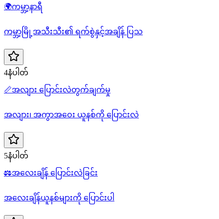
🌍
ကမ္ဘာ့နာရီ
ကမ္ဘာ့မြို့အသီးသီး၏ ရက်စွဲနှင့်အချိန် ပြသ
4နံပါတ်
📏
အလျား ပြောင်းလဲတွက်ချက်မှု
အလျား၊ အကွာအဝေး ယူနစ်ကို ပြောင်းလဲ
5နံပါတ်
⚖️
အလေးချိန် ပြောင်းလဲခြင်း
အလေးချိန်ယူနစ်များကို ပြောင်းပါ