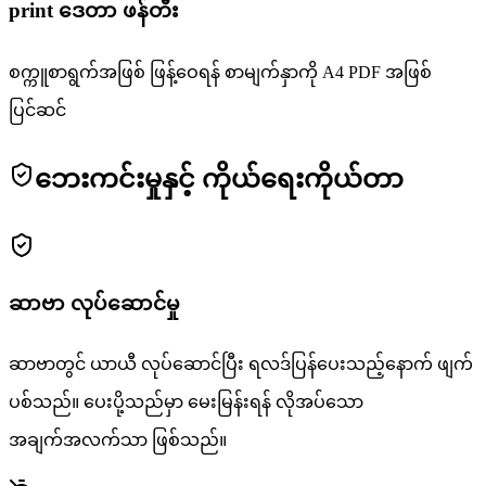
print ဒေတာ ဖန်တီး
စက္ကူစာရွက်အဖြစ် ဖြန့်ဝေရန် စာမျက်နှာကို A4 PDF အဖြစ်
ပြင်ဆင်
ဘေးကင်းမှုနှင့် ကိုယ်ရေးကိုယ်တာ
ဆာဗာ လုပ်ဆောင်မှု
ဆာဗာတွင် ယာယီ လုပ်ဆောင်ပြီး ရလဒ်ပြန်ပေးသည့်နောက် ဖျက်
ပစ်သည်။ ပေးပို့သည်မှာ မေးမြန်းရန် လိုအပ်သော
အချက်အလက်သာ ဖြစ်သည်။