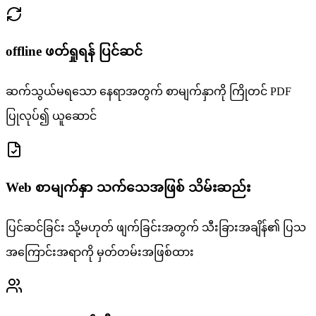
offline ဖတ်ရှုရန် ပြင်ဆင်
ဆက်သွယ်မရသော နေရာအတွက် စာမျက်နှာကို ကြိုတင် PDF
ပြုလုပ်၍ ယူဆောင်
Web စာမျက်နှာ သက်သေအဖြစ် သိမ်းဆည်း
ပြင်ဆင်ခြင်း သို့မဟုတ် ဖျက်ခြင်းအတွက် သီးခြားအချိန်၏ ပြသ
အကြောင်းအရာကို မှတ်တမ်းအဖြစ်ထား