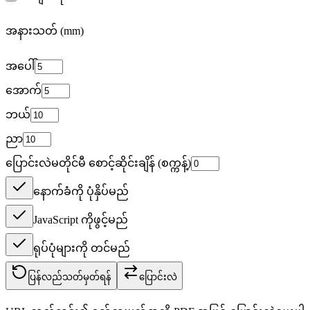
အနားသတ် (mm)
အပေါ်
အောက်
ဘယ်
ညာ
ပြောင်းလဲမတိုင်မီ စောင့်ဆိုင်းချိန် (စက္ကန့်)
နောက်ခံကို ပုံနှိပ်မည်
JavaScript ကိုဖွင့်မည်
ရုပ်ပုံများကို တင်မည်
ပြန်လည်သတ်မှတ်ရန်
ပြောင်းလဲ