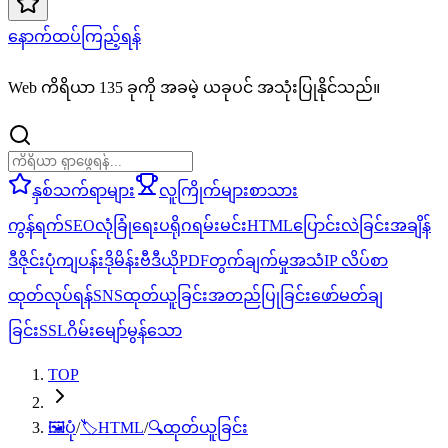
နောက်ထပ်ကြည့်ရန်
Web ကိရိယာ 135 ခုကို အခမဲ့ ယခုပင် အသုံးပြုနိုင်သည်။
နှစ်သက်ရာများ
လူကြိုက်များ
စာသား
ကွန်ရက်
SEO
လုံခြုံရေး
ပရိုဂရမ်းမင်း
HTML
ပြောင်းလဲခြင်း
အချိန်
ဒီဇိုင်း
ပုံ
ကျပန်း
ဒိုမိန်း
ဗီဒီယို
PDF
တွက်ချက်မှု
အသံ
IP လိပ်စာ
ထုတ်လုပ်ရန်
SNS
ထုတ်ယူခြင်း
အတည်ပြုခြင်း
ဖော်မတ်ချ
ခြင်း
SSL
ဂိမ်း
မျော်မွန်သော
TOP
🖼️
ပုံ
/
🏷️
HTML
/
🔍
ထုတ်ယူခြင်း