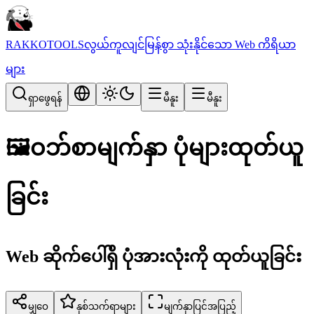
RAKKOTOOLS
လွယ်ကူလျင်မြန်စွာ သုံးနိုင်သော Web ကိရိယာ
များ
ရှာဖွေရန်
မီနူး
မီနူး
🖼️
ဝဘ်စာမျက်နှာ ပုံများထုတ်ယူ
ခြင်း
Web ဆိုက်ပေါ်ရှိ ပုံအားလုံးကို ထုတ်ယူခြင်း
မျှဝေ
နှစ်သက်ရာများ
မျက်နှာပြင်အပြည့်