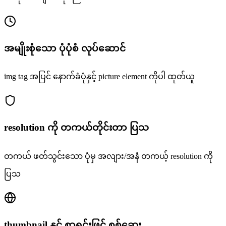
အမျိုးစုံသော ပုံပုံစံ လုပ်ဆောင်
img tag အပြင် နောက်ခံပုံနှင့် picture element ကိုပါ ထုတ်ယူ
resolution ကို တကယ်တိုင်းတာ ပြသ
တကယ် ဖတ်သွင်းသော ပုံမှ အလျား/အနံ တကယ့် resolution ကို
ပြသ
thumbnail နှင့် စာရင်းဖြင့် စစ်ဆေး