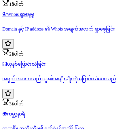
1နံပါတ်
📇
Whois ရှာဖွေမှု
Domain နှင့် IP address ၏ Whois အချက်အလက် ရှာဖွေခြင်း
2နံပါတ်
🧮
ယူနစ်ပြောင်းလဲခြင်း
အရှည်၊ အား စသည် ယူနစ်အမျိုးမျိုးကို ပြောင်းလဲပေးသည်
3နံပါတ်
🌍
ကမ္ဘာ့နာရီ
ကမ္ဘာ့မြို့အသီးသီး၏ ရက်စွဲနှင့်အချိန် ပြသ