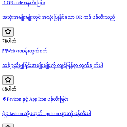
📱
QR code ဖန်တီးခြင်း
အသုံးအမျိုးမျိုးတွင် အသုံးပြုနိုင်သော QR ကုဒ် ဖန်တီးသည်
7နံပါတ်
🧮
Web ဂဏန်းတွက်စက်
သင်္ချာညီမျှခြင်းအမျိုးမျိုးကို လျင်မြန်စွာ တွက်ချက်ပါ
8နံပါတ်
🌟
Favicon နှင့် App Icon ဖန်တီးခြင်း
ပုံမှ favicon သို့မဟုတ် app icon များကို ဖန်တီးပါ