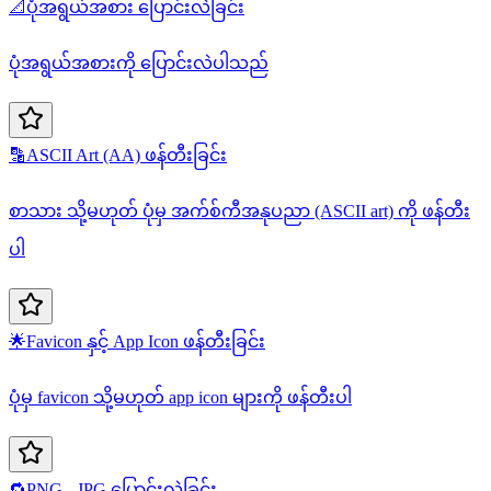
📐
ပုံအရွယ်အစား ပြောင်းလဲခြင်း
ပုံအရွယ်အစားကို ပြောင်းလဲပါသည်
🔡
ASCII Art (AA) ဖန်တီးခြင်း
စာသား သို့မဟုတ် ပုံမှ အက်စ်ကီအနုပညာ (ASCII art) ကို ဖန်တီး
ပါ
🌟
Favicon နှင့် App Icon ဖန်တီးခြင်း
ပုံမှ favicon သို့မဟုတ် app icon များကို ဖန်တီးပါ
🔁
PNG - JPG ပြောင်းလဲခြင်း