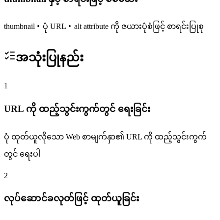
thumbnail・ပုံ URL・alt attribute ကို ဇယားပုံစံဖြင့် စာရင်းပြုစု
အသုံးပြုနည်း
1
URL ကို ထည့်သွင်းကွက်တွင် ရေးခြင်း
ပုံ ထုတ်ယူလိုသော Web စာမျက်နှာ၏ URL ကို ထည့်သွင်းကွက်
တွင် ရေးပါ
2
လုပ်ဆောင်ခလုတ်ဖြင့် ထုတ်ယူခြင်း