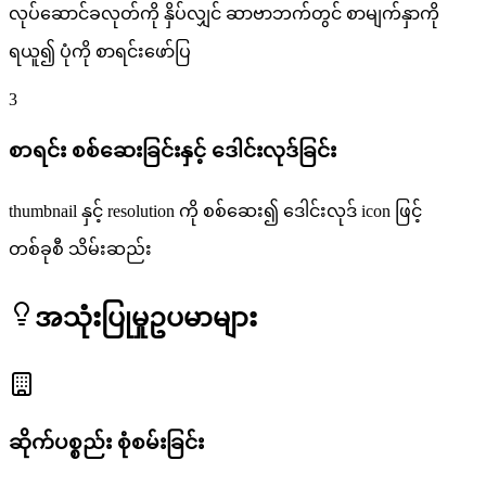
လုပ်ဆောင်ခလုတ်ကို နှိပ်လျှင် ဆာဗာဘက်တွင် စာမျက်နှာကို
ရယူ၍ ပုံကို စာရင်းဖော်ပြ
3
စာရင်း စစ်ဆေးခြင်းနှင့် ဒေါင်းလုဒ်ခြင်း
thumbnail နှင့် resolution ကို စစ်ဆေး၍ ဒေါင်းလုဒ် icon ဖြင့်
တစ်ခုစီ သိမ်းဆည်း
အသုံးပြုမှုဥပမာများ
ဆိုက်ပစ္စည်း စုံစမ်းခြင်း