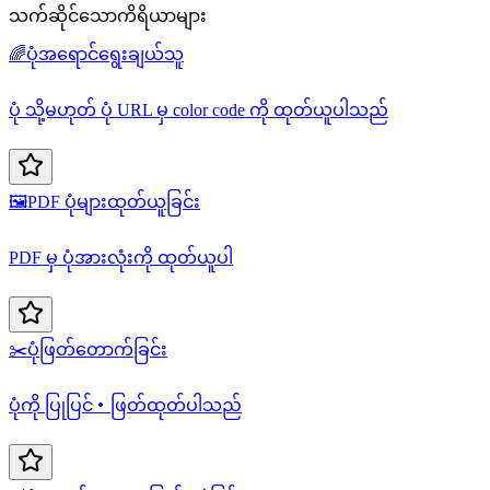
သက်ဆိုင်သောကိရိယာများ
🌈
ပုံအရောင်ရွေးချယ်သူ
ပုံ သို့မဟုတ် ပုံ URL မှ color code ကို ထုတ်ယူပါသည်
🖼️
PDF ပုံများထုတ်ယူခြင်း
PDF မှ ပုံအားလုံးကို ထုတ်ယူပါ
✂️
ပုံဖြတ်တောက်ခြင်း
ပုံကို ပြုပြင်・ဖြတ်ထုတ်ပါသည်