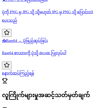
ပုံကို PNG မှ JPG သို့ သို့မဟုတ် JPG မှ PNG သို့ ပြောင်းလဲ
ပေးသည်
📥
Base64 → ပုံဖြည်ဆုပ်ခြင်း
Base64 စာသားကို ပုံသို့ decode ပြုလုပ်ပါ
နောက်ထပ်ကြည့်ရန်
လူကြိုက်များမှုအဆင့်သတ်မှတ်ချက်