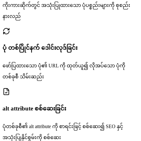
ကိုးကားဆိုက်တွင် အသုံးပြုထားသော ပုံပစ္စည်းများကို စုစည်း
နားလည်
ပုံ တစ်ပြိုင်နက် ဒေါင်းလုဒ်ခြင်း
ဖော်ပြထားသော ပုံ၏ URL ကို ထုတ်ယူ၍ လိုအပ်သော ပုံကို
တစ်ခုစီ သိမ်းဆည်း
alt attribute စစ်ဆေးခြင်း
ပုံတစ်ခုစီ၏ alt attribute ကို စာရင်းဖြင့် စစ်ဆေး၍ SEO နှင့်
အသုံးပြုနိုင်စွမ်းကို စစ်ဆေး