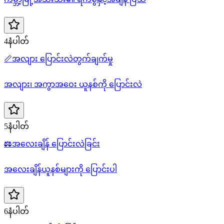
4နံပါတ်
📏
အလျား ပြောင်းလဲတွက်ချက်မှု
အလျား၊ အကွာအဝေး ယူနစ်ကို ပြောင်းလဲ
5နံပါတ်
⚖️
အလေးချိန် ပြောင်းလဲခြင်း
အလေးချိန်ယူနစ်များကို ပြောင်းပါ
6နံပါတ်