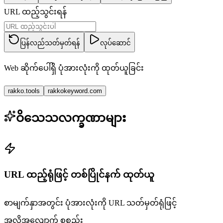
URL ထည့်သွင်းရန်
ပြန်လည်သတ်မှတ်ရန်
လုပ်ဆောင်
Web ဆိုက်ပေါ်ရှိ ပုံအားလုံးကို ထုတ်ယူခြင်း
rakko.tools
rakkokeyword.com
ဝိသေသလက္ခဏာများ
URL ထည့်ရုံဖြင့် တစ်ပြိုင်နက် ထုတ်ယူ
စာမျက်နှာအတွင်း ပုံအားလုံးကို URL သတ်မှတ်ရုံဖြင့်
အလိုအလျောက် စုစည်း