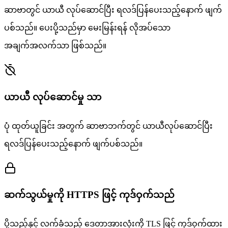
ဆာဗာတွင် ယာယီ လုပ်ဆောင်ပြီး ရလဒ်ပြန်ပေးသည့်နောက် ဖျက်
ပစ်သည်။ ပေးပို့သည်မှာ မေးမြန်းရန် လိုအပ်သော
အချက်အလက်သာ ဖြစ်သည်။
ယာယီ လုပ်ဆောင်မှု သာ
ပုံ ထုတ်ယူခြင်း အတွက် ဆာဗာဘက်တွင် ယာယီလုပ်ဆောင်ပြီး
ရလဒ်ပြန်ပေးသည့်နောက် ဖျက်ပစ်သည်။
ဆက်သွယ်မှုကို HTTPS ဖြင့် ကုဒ်ဝှက်သည်
ပို့သည့်နှင့် လက်ခံသည့် ဒေတာအားလုံးကို TLS ဖြင့် ကုဒ်ဝှက်ထား