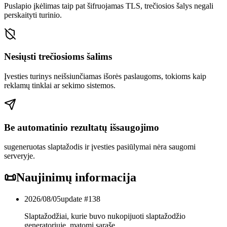
Puslapio įkėlimas taip pat šifruojamas TLS, trečiosios šalys negali
perskaityti turinio.
Nesiųsti trečiosioms šalims
Įvesties turinys neišsiunčiamas išorės paslaugoms, tokioms kaip
reklamų tinklai ar sekimo sistemos.
Be automatinio rezultatų išsaugojimo
sugeneruotas slaptažodis ir įvesties pasiūlymai nėra saugomi
serveryje.
📜
Naujinimų informacija
2026/08/05
update #
138
Slaptažodžiai, kurie buvo nukopijuoti slaptažodžio
generatoriuje, matomi sąraše