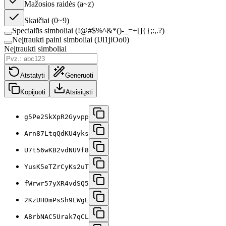
Mažosios raidės (a~z)
Skaičiai (0~9)
Specialūs simboliai (!@#$%^&*()-_=+[]{};:,.?)
Neįtraukti paini simboliai (IJl1jiOo0)
Neįtraukti simboliai
Atstatyti
Generuoti
Kopijuoti
Atsisiųsti
g5Pe2SkXpR2Gyvpp
Arn87LtqQdKU4yks
U7t56wKB2vdNUVf8
YusK5eTZrCyKs2uT
fWrwr57yXR4vdSQ5
2KzUHDmPsSh9LWgE
A8rbNAC5Urak7qCL