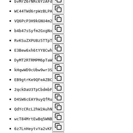
bvMrZ6rNRc6YzAFd
WC44TWd6rpWzBLPA
VQ6PcP3H9kGNU4m2
b4b47sSyfm2GxgNx
RvKSuZXPU8z5TTpT
E3Bew6xh6tYY8Cwh
DyMT2RTRMPM6pTaW
kHqwWD9cUbw9wr3S
EB9gtrKe9QFeAZBC
2qckDaU3TpCbdmbF
D4SW6cEAY9uyQfRu
QdYcCRcL2hW2AuhN
wcT84MrtEwBq5WNB
6z7LnHeytvYa2vKF