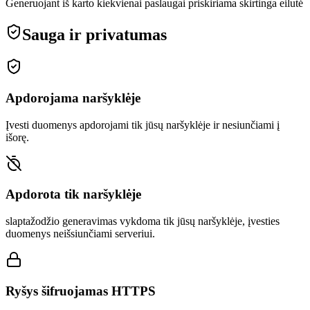
Generuojant iš karto kiekvienai paslaugai priskiriama skirtinga eilutė
Sauga ir privatumas
Apdorojama naršyklėje
Įvesti duomenys apdorojami tik jūsų naršyklėje ir nesiunčiami į
išorę.
Apdorota tik naršyklėje
slaptažodžio generavimas vykdoma tik jūsų naršyklėje, įvesties
duomenys neišsiunčiami serveriui.
Ryšys šifruojamas HTTPS