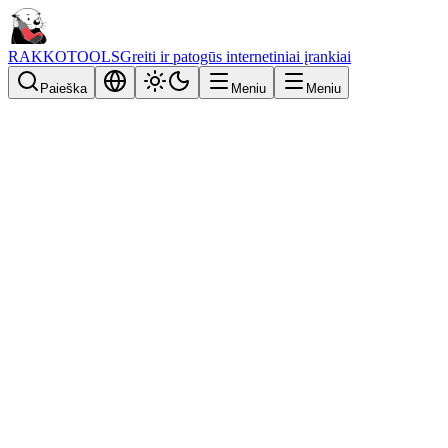
RAKKOTOOLS
Greiti ir patogūs internetiniai įrankiai
Paieška
Meniu
Meniu