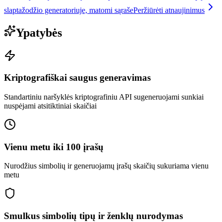
slaptažodžio generatoriuje, matomi sąraše
Peržiūrėti atnaujinimus
Ypatybės
Kriptografiškai saugus generavimas
Standartiniu naršyklės kriptografiniu API sugeneruojami sunkiai
nuspėjami atsitiktiniai skaičiai
Vienu metu iki 100 įrašų
Nurodžius simbolių ir generuojamų įrašų skaičių sukuriama vienu
metu
Smulkus simbolių tipų ir ženklų nurodymas