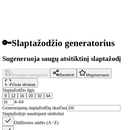
🔑
Slaptažodžio generatorius
Sugeneruoja saugų atsitiktinį slaptažodį
Išsaugoti nustatymus
Bendrinti
Mėgstamiausi
Visas ekranas
Slaptažodžio ilgis
8
12
16
20
32
64
4–64
Generuojamų slaptažodžių skaičius
Slaptažodyje naudojami simboliai
Didžiosios raidės (A~Z)