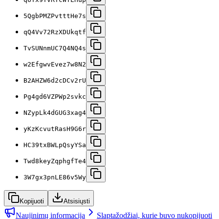
5QgbPMZPvtttHe7s
qQ4Vv72RzXDUkqtf
TvSUNnmUC7Q4NQ4s
w2EfgwvEvez7w8N2
B2AHZW6d2cDCv2rU
Pg4gd6VZPWp2svkc
NZypLk4dGUG3xag4
yKzKcvutRasH9G6r
HC39txBWLpQsyYSa
Twd8keyZqphgfTe4
3W7gx3pnLE86v5Wy
Kopijuoti
Atsisiųsti
Naujinimų informacija
Slaptažodžiai, kurie buvo nukopijuoti