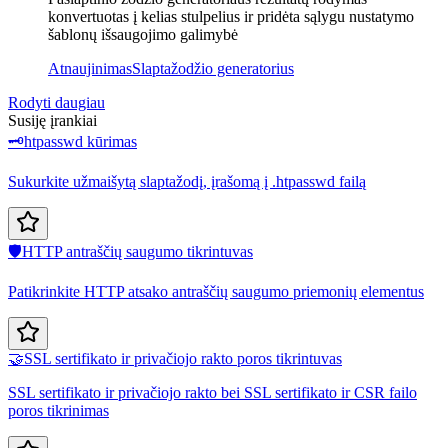
konvertuotas į kelias stulpelius ir pridėta sąlygu nustatymo
šablonų išsaugojimo galimybė
Atnaujinimas
Slaptažodžio generatorius
Rodyti daugiau
Susiję įrankiai
🗝️
htpasswd kūrimas
Sukurkite užmaišytą slaptažodį, įrašomą į .htpasswd failą
🛡️
HTTP antraščių saugumo tikrintuvas
Patikrinkite HTTP atsako antraščių saugumo priemonių elementus
🤝
SSL sertifikato ir privačiojo rakto poros tikrintuvas
SSL sertifikato ir privačiojo rakto bei SSL sertifikato ir CSR failo
poros tikrinimas