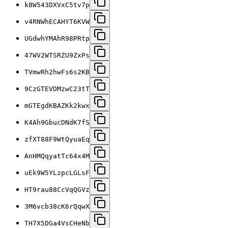
k8W543DXVxC5tv7p
v4RNWhECAHYT6KVW
UGdwhYMAhR98PRtp
47WV2WTSRZU9ZxPs
TVmwRh2hwFs6s2KB
9CzGTEVDMzwC23tT
mGTEgdKBAZKk2kwx
K4Ah9GbucDNdK7fS
zfXT88F9WtQyuaEq
AnHMQqyatTc64x4M
uEk9W5YLzpcLGLsF
HT9rau88CcVqQGVz
3M6vcb38cK6rQqwX
TH7X5DGa4VsCHeNb