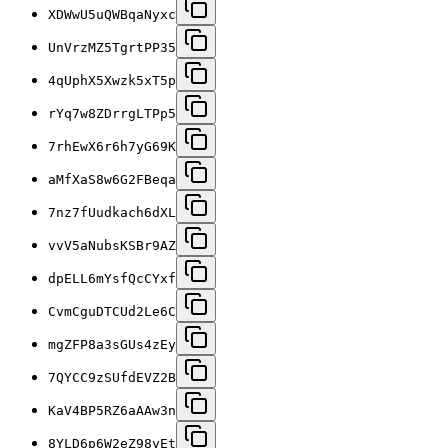
XDWwU5uQWBqaNyxc
UnVrzMZ5TgrtPP35
4qUphX5Xwzk5xT5p
rYq7w8ZDrrgLTPp5
7rhEwX6r6h7yG69K
aMfXaS8w6G2FBeqa
7nz7fUudkach6dXL
vvV5aNubsKSBr9AZ
dpELL6mYsfQcCYxf
CvmCguDTCUd2Le6C
mgZFP8a3sGUs4zEy
7QYCC9zSUfdEVZ2B
KaV4BP5RZ6aAAw3n
8YLD6p6W2eZ98yEt