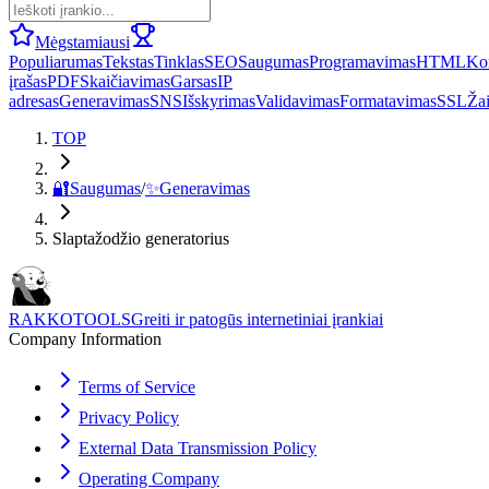
Mėgstamiausi
Populiarumas
Tekstas
Tinklas
SEO
Saugumas
Programavimas
HTML
Ko
įrašas
PDF
Skaičiavimas
Garsas
IP
adresas
Generavimas
SNS
Išskyrimas
Validavimas
Formatavimas
SSL
Ža
TOP
🔐
Saugumas
/
✨
Generavimas
Slaptažodžio generatorius
RAKKOTOOLS
Greiti ir patogūs internetiniai įrankiai
Company Information
Terms of Service
Privacy Policy
External Data Transmission Policy
Operating Company