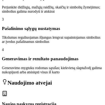
Perjunkite didžiųjų, mažųjų raidžių, skaičių ir simbolių žymėjimus;
simbolius galima nurodyti ir atskirai
3
Pašalinimo sąlygų nustatymas
Tikslumas reguliuojamas išjungus lengvai supainiojamus simbolius
ar įvedus pašalinamus simbolius
4
Generavimas ir rezultato panaudojimas
Generavimo mygtuku rodomas sąrašas; kiekvieną slaptažodį galima
nukopijuoti arba atsisiųsti visus iš karto
Naudojimo atvejai
Naujos paskyros registracija