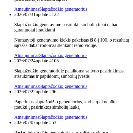
Atnaujinimas
Slaptažodžio generatorius
2026/07/31
update #
122
Slaptažodžio generavime pasirinkti simbolių tipai dabar
garantuotai įtraukiami
Numatytoji generavimo kiekis pakeistas iš 8 į 100, o rezultatų
sąrašas dabar rodomas slenkant rėmo viduje.
Atnaujinimas
Slaptažodžio generatorius
2026/07/24
update #
105
Slaptažodžio generatoriuje palaikoma saityno pasirinkimas,
atšaukimas ir papildomų simbolių įvestis
Atnaujinimas
Slaptažodžio generatorius
2026/07/22
update #
96
Pagerintas slaptažodžio generatorius, kad tarpai nebūtų
įtraukti į pasirinktos simbolių lauką
Atnaujinimas
Slaptažodžio generatorius
2026/07/07
update #
53
Paslaptinio žodžio generatoriaus rezultatų rodymas