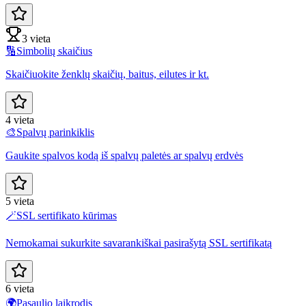
3 vieta
🔢
Simbolių skaičius
Skaičiuokite ženklų skaičių, baitus, eilutes ir kt.
4 vieta
🎨
Spalvų parinkiklis
Gaukite spalvos kodą iš spalvų paletės ar spalvų erdvės
5 vieta
🪄
SSL sertifikato kūrimas
Nemokamai sukurkite savarankiškai pasirašytą SSL sertifikatą
6 vieta
🌍
Pasaulio laikrodis