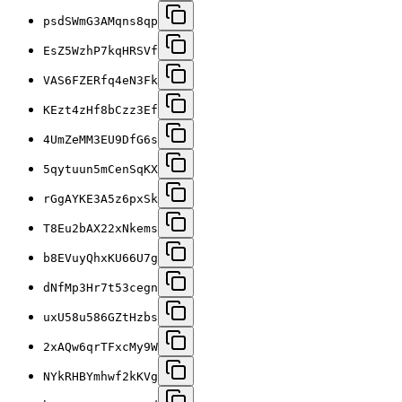
psdSWmG3AMqns8qp
EsZ5WzhP7kqHRSVf
VAS6FZERfq4eN3Fk
KEzt4zHf8bCzz3Ef
4UmZeMM3EU9DfG6s
5qytuun5mCenSqKX
rGgAYKE3A5z6pxSk
T8Eu2bAX22xNkems
b8EVuyQhxKU66U7g
dNfMp3Hr7t53cegn
uxU58u586GZtHzbs
2xAQw6qrTFxcMy9W
NYkRHBYmhwf2kKVg