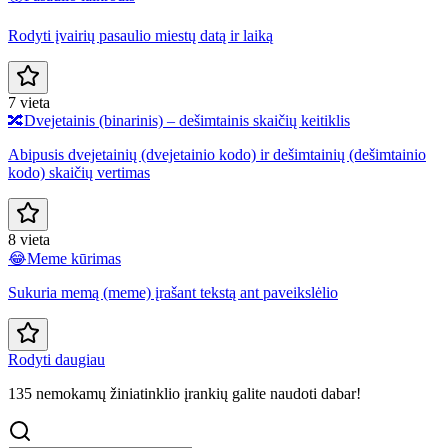
Rodyti įvairių pasaulio miestų datą ir laiką
7 vieta
🔀
Dvejetainis (binarinis) – dešimtainis skaičių keitiklis
Abipusis dvejetainių (dvejetainio kodo) ir dešimtainių (dešimtainio
kodo) skaičių vertimas
8 vieta
😂
Meme kūrimas
Sukuria memą (meme) įrašant tekstą ant paveikslėlio
Rodyti daugiau
135 nemokamų žiniatinklio įrankių galite naudoti dabar!