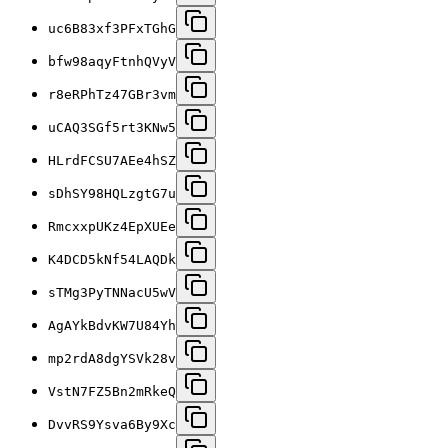
uc6B83xf3PFxTGhG
bfw98aqyFtnhQVyV
r8eRPhTz47GBr3vm
uCAQ3SGf5rt3KNw5
HLrdFCSU7AEe4hSZ
sDhSY98HQLzgtG7u
RmcxxpUKz4EpXUEe
K4DCD5kNf54LAQDk
sTMg3PyTNNacU5wV
AgAYkBdvKW7U84Yh
mp2rdA8dgYSVk28v
VstN7FZ5Bn2mRkeQ
DvvRS9Ysva6By9Xc