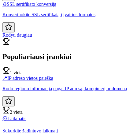
♻️
SSL sertifikato konversija
Konvertuokite SSL sertifikatą į įvairius formatus
Rodyti daugiau
Populiariausi įrankiai
1 vieta
📍
IP adreso vietos paieška
Rodo regiono informaciją pagal IP adresą, kompiuterį ar domeną
2 vieta
⏲️
Laikmatis
Sukurkite žadintuvo laikmatį