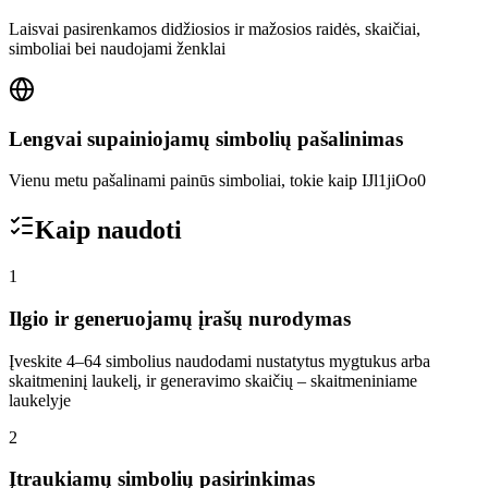
Laisvai pasirenkamos didžiosios ir mažosios raidės, skaičiai,
simboliai bei naudojami ženklai
Lengvai supainiojamų simbolių pašalinimas
Vienu metu pašalinami painūs simboliai, tokie kaip IJl1jiOo0
Kaip naudoti
1
Ilgio ir generuojamų įrašų nurodymas
Įveskite 4–64 simbolius naudodami nustatytus mygtukus arba
skaitmeninį laukelį, ir generavimo skaičių – skaitmeniniame
laukelyje
2
Įtraukiamų simbolių pasirinkimas