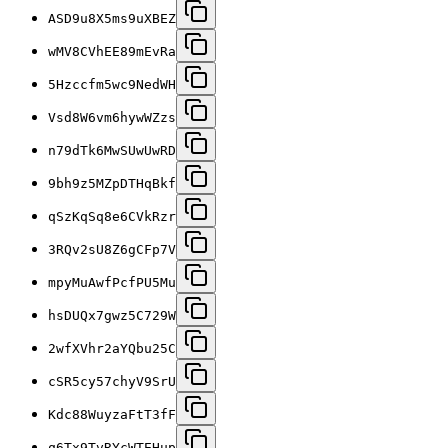
ASD9u8X5ms9uXBEZ
wMV8CVhEE89mEvRa
5Hzccfm5wc9NedWH
Vsd8W6vm6hywWZzs
n79dTk6MwSUwUwRD
9bh9z5MZpDTHqBkf
qSzKqSq8e6CVkRzr
3RQv2sU8Z6gCFp7V
mpyMuAwfPcfPU5Mu
hsDUQx7gwz5C729W
2wfXVhr2aYQbu25C
cSR5cy57chyV9SrU
Kdc88WuyzaFtT3fF
q6Tx9TvRYcWTEHup