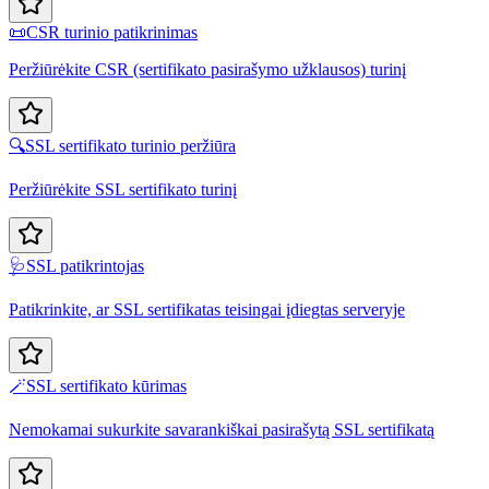
📜
CSR turinio patikrinimas
Peržiūrėkite CSR (sertifikato pasirašymo užklausos) turinį
🔍
SSL sertifikato turinio peržiūra
Peržiūrėkite SSL sertifikato turinį
🩺
SSL patikrintojas
Patikrinkite, ar SSL sertifikatas teisingai įdiegtas serveryje
🪄
SSL sertifikato kūrimas
Nemokamai sukurkite savarankiškai pasirašytą SSL sertifikatą