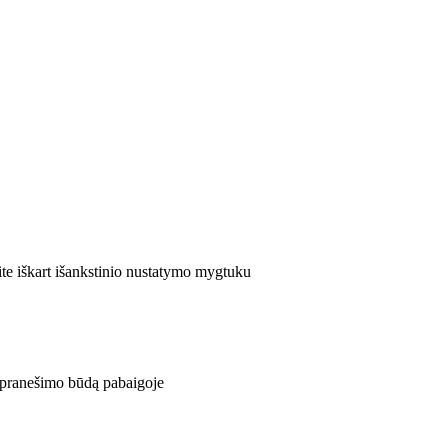
ite iškart išankstinio nustatymo mygtuku
e pranešimo būdą pabaigoje