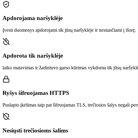
Apdorojama naršyklėje
Įvesti duomenys apdorojami tik jūsų naršyklėje ir nesiunčiami į išorę.
Apdorota tik naršyklėje
laiko matavimas ir žadintuvo garso kūrimas vykdoma tik jūsų naršyklė
Ryšys šifruojamas HTTPS
Puslapio įkėlimas taip pat šifruojamas TLS, trečiosios šalys negali pers
Nesiųsti trečiosioms šalims