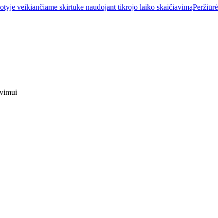
tyje veikiančiame skirtuke naudojant tikrojo laiko skaičiavimą
Peržiūrė
avimui