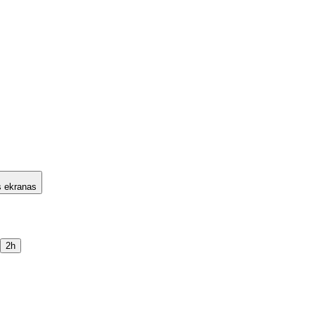
s ekranas
2h