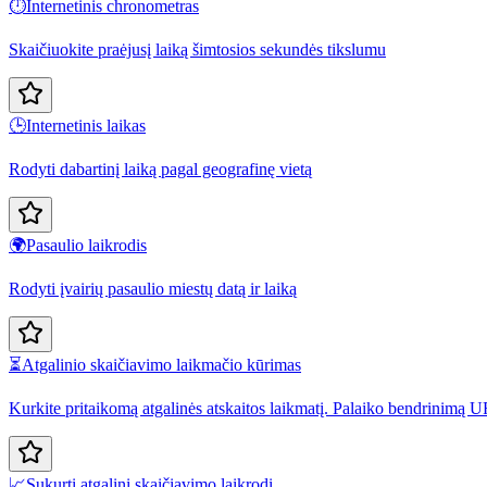
⏱️
Internetinis chronometras
Skaičiuokite praėjusį laiką šimtosios sekundės tikslumu
🕒
Internetinis laikas
Rodyti dabartinį laiką pagal geografinę vietą
🌍
Pasaulio laikrodis
Rodyti įvairių pasaulio miestų datą ir laiką
⏳
Atgalinio skaičiavimo laikmačio kūrimas
Kurkite pritaikomą atgalinės atskaitos laikmatį. Palaiko bendrinimą U
📈
Sukurti atgalinį skaičiavimo laikrodį