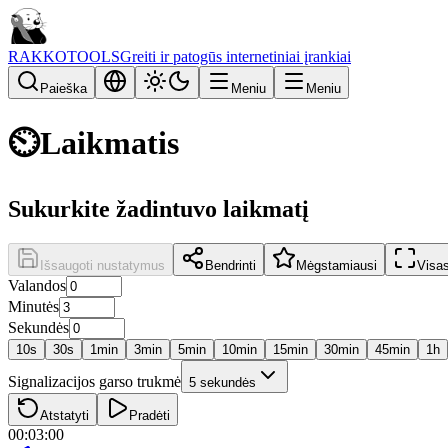
RAKKOTOOLS
Greiti ir patogūs internetiniai įrankiai
Paieška
Meniu
Meniu
⏲️
Laikmatis
Sukurkite žadintuvo laikmatį
Išsaugoti nustatymus
Bendrinti
Mėgstamiausi
Visa
Valandos
Minutės
Sekundės
10s
30s
1min
3min
5min
10min
15min
30min
45min
1h
Signalizacijos garso trukmė
5 sekundės
Atstatyti
Pradėti
00:03:00