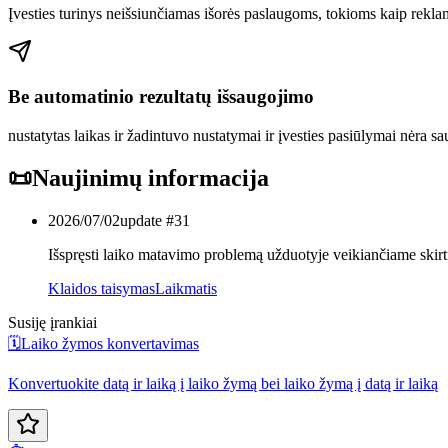
Įvesties turinys neišsiunčiamas išorės paslaugoms, tokioms kaip rekla
Be automatinio rezultatų išsaugojimo
nustatytas laikas ir žadintuvo nustatymai ir įvesties pasiūlymai nėra s
📜
Naujinimų informacija
2026/07/02
update #
31
Išspręsti laiko matavimo problemą užduotyje veikiančiame skirt
Klaidos taisymas
Laikmatis
Susiję įrankiai
🗓️
Laiko žymos konvertavimas
Konvertuokite datą ir laiką į laiko žymą bei laiko žymą į datą ir laiką