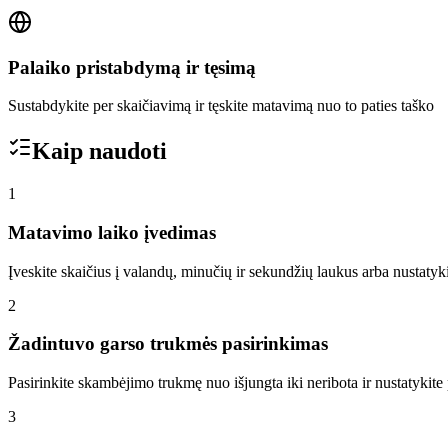
Palaiko pristabdymą ir tęsimą
Sustabdykite per skaičiavimą ir tęskite matavimą nuo to paties taško
Kaip naudoti
1
Matavimo laiko įvedimas
Įveskite skaičius į valandų, minučių ir sekundžių laukus arba nustatyk
2
Žadintuvo garso trukmės pasirinkimas
Pasirinkite skambėjimo trukmę nuo išjungta iki neribota ir nustatykit
3