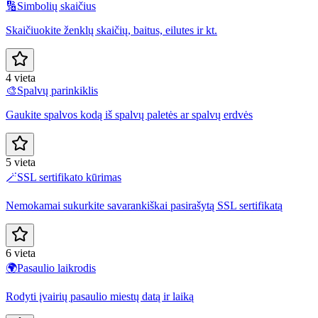
🔢
Simbolių skaičius
Skaičiuokite ženklų skaičių, baitus, eilutes ir kt.
4 vieta
🎨
Spalvų parinkiklis
Gaukite spalvos kodą iš spalvų paletės ar spalvų erdvės
5 vieta
🪄
SSL sertifikato kūrimas
Nemokamai sukurkite savarankiškai pasirašytą SSL sertifikatą
6 vieta
🌍
Pasaulio laikrodis
Rodyti įvairių pasaulio miestų datą ir laiką