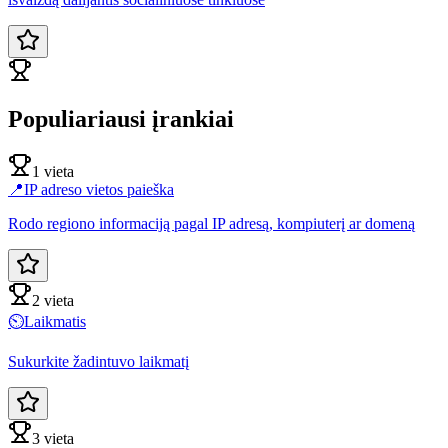
Populiariausi įrankiai
1 vieta
📍
IP adreso vietos paieška
Rodo regiono informaciją pagal IP adresą, kompiuterį ar domeną
2 vieta
⏲️
Laikmatis
Sukurkite žadintuvo laikmatį
3 vieta