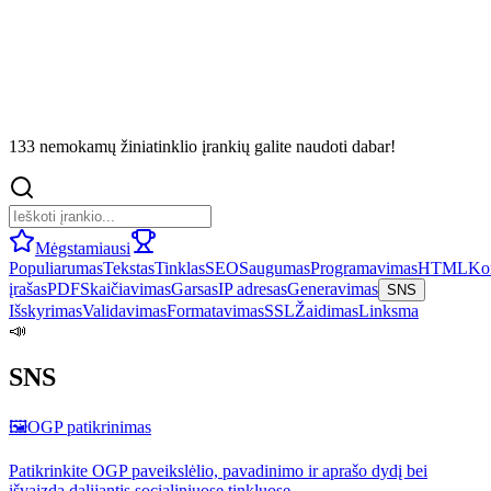
133 nemokamų žiniatinklio įrankių galite naudoti dabar!
Mėgstamiausi
Populiarumas
Tekstas
Tinklas
SEO
Saugumas
Programavimas
HTML
Ko
įrašas
PDF
Skaičiavimas
Garsas
IP adresas
Generavimas
SNS
Išskyrimas
Validavimas
Formatavimas
SSL
Žaidimas
Linksma
📣
SNS
🖼️
OGP patikrinimas
Patikrinkite OGP paveikslėlio, pavadinimo ir aprašo dydį bei
išvaizdą dalijantis socialiniuose tinkluose