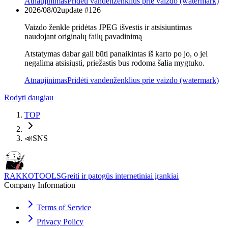
Atnaujinimas
Pridėti vandenženklius prie vaizdo (watermark)
2026/08/02
update #
126
Vaizdo ženkle pridėtas JPEG išvestis ir atsisiuntimas
naudojant originalų failų pavadinimą
Atstatymas dabar gali būti panaikintas iš karto po jo, o jei
negalima atsisiųsti, priežastis bus rodoma šalia mygtuko.
Atnaujinimas
Pridėti vandenženklius prie vaizdo (watermark)
Rodyti daugiau
TOP
📣
SNS
RAKKOTOOLS
Greiti ir patogūs internetiniai įrankiai
Company Information
Terms of Service
Privacy Policy