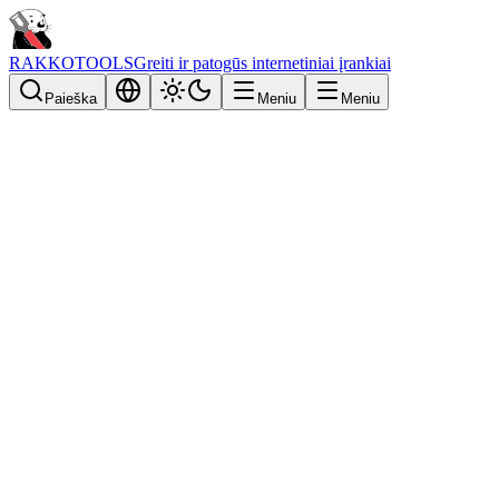
RAKKOTOOLS
Greiti ir patogūs internetiniai įrankiai
Paieška
Meniu
Meniu