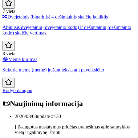
7 vieta
🔀
Dvejetainis (binarinis) – dešimtainis skaičių keitiklis
Abipusis dvejetainių (dvejetainio kodo) ir dešimtainių (dešimtainio
kodo) skaičių vertimas
8 vieta
😂
Meme kūrimas
Sukuria memą (meme) įrašant tekstą ant paveikslėlio
Rodyti daugiau
📜
Naujinimų informacija
2026/08/03
update #
130
Į išsaugotus nustatymus pridėtas pranešimas apie saugyklos
vietą ir galimybę ištrinti