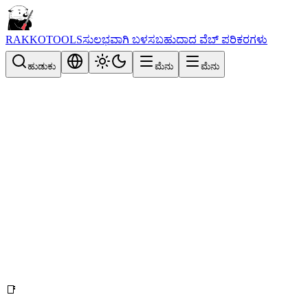
RAKKOTOOLS
ಸುಲಭವಾಗಿ ಬಳಸಬಹುದಾದ ವೆಬ್ ಪರಿಕರಗಳು
ಹುಡುಕು
ಮೆನು
ಮೆನು
📑