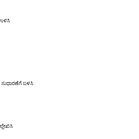
ಉಳಿಸಿ
ಯ ಸುಧಾರಣೆಗೆ ಬಳಸಿ
್ಲೇಖಿಸಿ