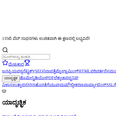
135ಟಿ ವೆಬ್ ಸಾಧನಗಳು ಉಚಿತವಾಗಿ ಈ ಕ್ಷಣದಲ್ಲಿ ಲಭ್ಯವಿದೆ!
ಮೆಚುಕಾದ
ಜನಪ್ರಿಯ
ಪಠ್ಯ
ನೆಟ್ವರ್ಕ್
SEO
ನಿರಾಪತ್ತೆ
ಪ್ರೋಗ್ರಾಮಿಂಗ್
HTML
ಪರಿವರ್ತನೆ
ಸಮ
ಡೊಮೇನ್
ವಿಡಿಯೋ
PDF
ಲೆಕ್ಕಾಚಾರ
ಧ್ವನಿ
IP
ಯಾದೃಚ್ಛಿಕ
ವಿಳಾಸ
ಉತ್ಪಾದನ
SNS
ಹೊರತೆಗೆಯುವುದು
ಮೌಲ್ಯೀಕರಣ
ಫಾರ್ಮ್ಯಾಟಿಂಗ್
SSL
🎲
ಯಾದೃಚ್ಛಿಕ