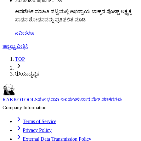
2026/08/05
update #
139
ಅಪಡೇಟ್ ಮಾಹಿತಿ ಪಟ್ಟಿಯಲ್ಲಿ ಅಭಿಪ್ರಾಯ ಬಾಕ್ಸ್‌ನ ಪೋಸ್ಟ್ ಲಕ್ಷ್ಯಕ್ಕೆ
ಸಾಧನ ಶೋಧನವನ್ನು ಪ್ರತಿಫಲಿತ ಮಾಡಿ
ನವೀಕರಣ
ಇನ್ನಷ್ಟು ವೀಕ್ಷಿಸಿ
TOP
🎲
ಯಾದೃಚ್ಛಿಕ
RAKKOTOOLS
ಸುಲಭವಾಗಿ ಬಳಸಬಹುದಾದ ವೆಬ್ ಪರಿಕರಗಳು
Company Information
Terms of Service
Privacy Policy
External Data Transmission Policy