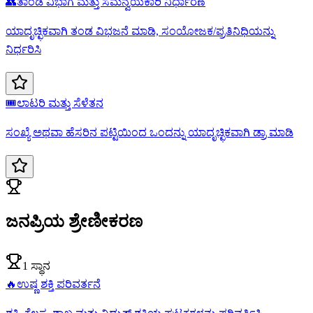
👥
ತಾಂಡೆ ವಿಭಾಗ ಮತ್ತು ಸಮನ್ವಯಕಾರಿ ನಿರ್ಧಾರಣೆ
ಯಾದೃಚ್ಛಿಕವಾಗಿ ತಂಡ ವಿಭಜನೆ ಮಾಡಿ, ಸಂಯೋಜಕ/ಪ್ರತಿನಿಧಿಯನ್ನು
ನಿರ್ಧರಿಸಿ
🎟️
ಲಾಟರಿ ಮತ್ತು ಸೆಳೆತನ
ಸಂಖ್ಯೆ ಅಥವಾ ಹೆಸರಿನ ಪಟ್ಟಿಯಿಂದ ಒಂದನ್ನು ಯಾದೃಚ್ಛಿಕವಾಗಿ ಡ್ರಾ ಮಾಡಿ
ಜನಪ್ರಿಯ ಶ್ರೇಣೀಕರಣ
1 ಸ್ಥಾನ
🔥
ಉಷ್ಣ ಶಕ್ತಿ ಪರಿವರ್ತನೆ