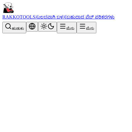
RAKKOTOOLS
ಸುಲಭವಾಗಿ ಬಳಸಬಹುದಾದ ವೆಬ್ ಪರಿಕರಗಳು
ಹುಡುಕು
ಮೆನು
ಮೆನು