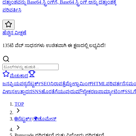
ದತ್ತಾಂಶವನ್ನು Base64 ಸ್ಟ್ರಿಂಗ್‌ಗೆ, Base64 ಸ್ಟ್ರಿಂಗ್ ಅನ್ನು ದತ್ತಾಂಶಕ್ಕೆ
ಪರಿವರ್ತಿಸಿ
ಹೆಚ್ಚಿನ ವೀಕ್ಷಣೆ
135ಟಿ ವೆಬ್ ಸಾಧನಗಳು ಉಚಿತವಾಗಿ ಈ ಕ್ಷಣದಲ್ಲಿ ಲಭ್ಯವಿದೆ!
ಮೆಚುಕಾದ
ಜನಪ್ರಿಯ
ಪಠ್ಯ
ನೆಟ್ವರ್ಕ್
SEO
ನಿರಾಪತ್ತೆ
ಪ್ರೋಗ್ರಾಮಿಂಗ್
HTML
ಪರಿವರ್ತನೆ
ಸಮ
ವಿಳಾಸ
ಉತ್ಪಾದನ
SNS
ಹೊರತೆಗೆಯುವುದು
ಮೌಲ್ಯೀಕರಣ
ಫಾರ್ಮ್ಯಾಟಿಂಗ್
SSL
TOP
🌐
ನೆಟ್ವರ್ಕ್
/
🌍
ಡೊಮೇನ್
Punycode ಪರಿವರ್ತನೆ ಮತ್ತು ವಿಲೋಮ ಪರಿವರ್ತನೆ