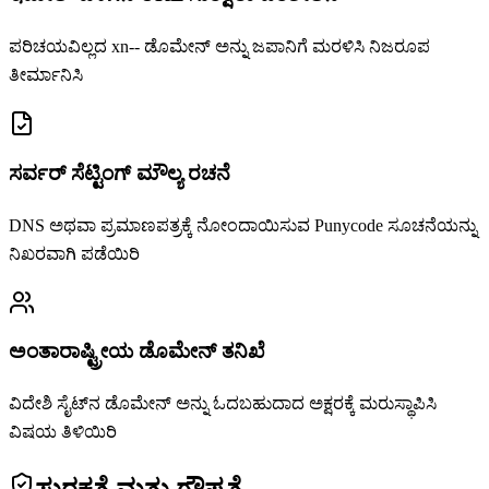
ಪರಿಚಯವಿಲ್ಲದ xn-- ಡೊಮೇನ್ ಅನ್ನು ಜಪಾನಿಗೆ ಮರಳಿಸಿ ನಿಜರೂಪ
ತೀರ್ಮಾನಿಸಿ
ಸರ್ವರ್ ಸೆಟ್ಟಿಂಗ್ ಮೌಲ್ಯ ರಚನೆ
DNS ಅಥವಾ ಪ್ರಮಾಣಪತ್ರಕ್ಕೆ ನೋಂದಾಯಿಸುವ Punycode ಸೂಚನೆಯನ್ನು
ನಿಖರವಾಗಿ ಪಡೆಯಿರಿ
ಅಂತಾರಾಷ್ಟ್ರೀಯ ಡೊಮೇನ್ ತನಿಖೆ
ವಿದೇಶಿ ಸೈಟ್‌ನ ಡೊಮೇನ್ ಅನ್ನು ಓದಬಹುದಾದ ಅಕ್ಷರಕ್ಕೆ ಮರುಸ್ಥಾಪಿಸಿ
ವಿಷಯ ತಿಳಿಯಿರಿ
ಸುರಕ್ಷತೆ ಮತ್ತು ಗೌಪ್ಯತೆ