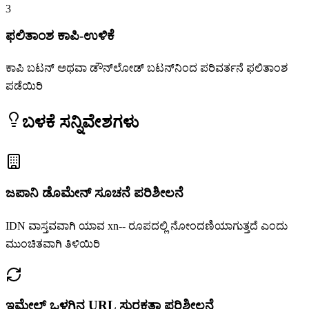
3
ಫಲಿತಾಂಶ ಕಾಪಿ-ಉಳಿಕೆ
ಕಾಪಿ ಬಟನ್ ಅಥವಾ ಡೌನ್‌ಲೋಡ್ ಬಟನ್‌ನಿಂದ ಪರಿವರ್ತನೆ ಫಲಿತಾಂಶ
ಪಡೆಯಿರಿ
ಬಳಕೆ ಸನ್ನಿವೇಶಗಳು
ಜಪಾನಿ ಡೊಮೇನ್ ಸೂಚನೆ ಪರಿಶೀಲನೆ
IDN ವಾಸ್ತವವಾಗಿ ಯಾವ xn-- ರೂಪದಲ್ಲಿ ನೋಂದಣಿಯಾಗುತ್ತದೆ ಎಂದು
ಮುಂಚಿತವಾಗಿ ತಿಳಿಯಿರಿ
ಇಮೇಲ್ ಒಳಗಿನ URL ಸುರಕ್ಷತಾ ಪರಿಶೀಲನೆ