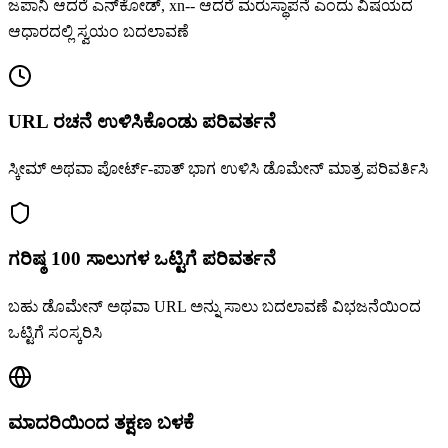
ಜಪಾನಿ ಆದರೆ ಎನ್‌ಕೋಡ್, xn-- ಆದರೆ ಮರುಸ್ಥಾಪನೆ ಎಂದು ವಿಷಯದ
ಆಧಾರದಲ್ಲಿ ಸ್ವಯಂ ಬದಲಾವಣೆ
URL ರಚನೆ ಉಳಿಸಿಕೊಂಡು ಪರಿವರ್ತನೆ
ಸ್ಕೀಮ್ ಅಥವಾ ಪೋರ್ಟ್-ಪಾತ್ ಭಾಗ ಉಳಿಸಿ ಡೊಮೇನ್ ಮಾತ್ರ ಪರಿವರ್ತಿಸಿ
ಗರಿಷ್ಠ 100 ಸಾಲುಗಳ ಒಟ್ಟಿಗೆ ಪರಿವರ್ತನೆ
ಬಹು ಡೊಮೇನ್ ಅಥವಾ URL ಅನ್ನು ಸಾಲು ಬದಲಾವಣೆ ವಿಭಜನೆಯಿಂದ
ಒಟ್ಟಿಗೆ ಸಂಸ್ಕರಿಸಿ
ಮಾದರಿಯಿಂದ ತಕ್ಷಣ ಬಳಕೆ