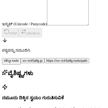
ಇನ್ಪುಟ್ (Unicode / Punycode)
ರಿಸೆಟ್
ಪರಿವರ್ತಿಸು
ಪಠ್ಯವನ್ನು ನಮೂದಿಸಿ
ರಕ್ಕೋ.tools
xn--tck5a9g.jp
https://xn--tck5a9g.tools/path
ವೈಶಿಷ್ಟ್ಯಗಳು
ನಮೂದು ದಿಕ್ಕಿನ ಸ್ವಯಂ ಗುರುತಿಸುವಿಕೆ