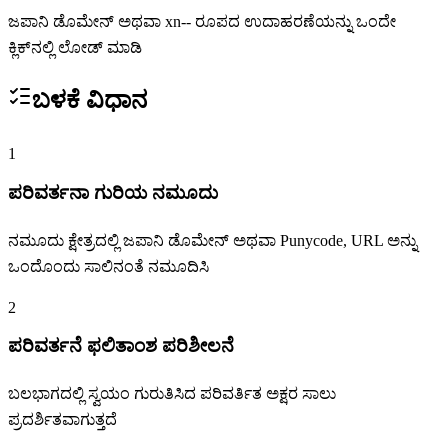
ಜಪಾನಿ ಡೊಮೇನ್ ಅಥವಾ xn-- ರೂಪದ ಉದಾಹರಣೆಯನ್ನು ಒಂದೇ
ಕ್ಲಿಕ್‌ನಲ್ಲಿ ಲೋಡ್ ಮಾಡಿ
ಬಳಕೆ ವಿಧಾನ
1
ಪರಿವರ್ತನಾ ಗುರಿಯ ನಮೂದು
ನಮೂದು ಕ್ಷೇತ್ರದಲ್ಲಿ ಜಪಾನಿ ಡೊಮೇನ್ ಅಥವಾ Punycode, URL ಅನ್ನು
ಒಂದೊಂದು ಸಾಲಿನಂತೆ ನಮೂದಿಸಿ
2
ಪರಿವರ್ತನೆ ಫಲಿತಾಂಶ ಪರಿಶೀಲನೆ
ಬಲಭಾಗದಲ್ಲಿ ಸ್ವಯಂ ಗುರುತಿಸಿದ ಪರಿವರ್ತಿತ ಅಕ್ಷರ ಸಾಲು
ಪ್ರದರ್ಶಿತವಾಗುತ್ತದೆ