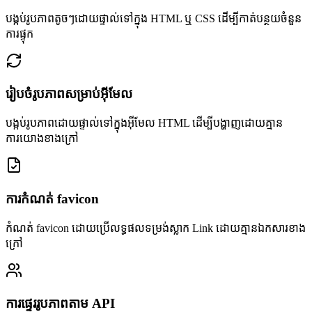
បង្កប់រូបភាពតូចៗដោយផ្ទាល់ទៅក្នុង HTML ឬ CSS ដើម្បីកាត់បន្ថយចំនួន
ការផ្ទុក
រៀបចំរូបភាពសម្រាប់អ៊ីមែល
បង្កប់រូបភាពដោយផ្ទាល់ទៅក្នុងអ៊ីមែល HTML ដើម្បីបង្ហាញដោយគ្មាន
ការយោងខាងក្រៅ
ការកំណត់ favicon
កំណត់ favicon ដោយប្រើលទ្ធផលទម្រង់ស្លាក Link ដោយគ្មានឯកសារខាង
ក្រៅ
ការផ្ទេររូបភាពតាម API