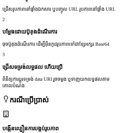
ជ្រើសរូបភាពនៅផ្ទាំងឯកសារ ឬបញ្ចូល URL រូបភាពនៅផ្ទាំង URL
2
បម្លែងដោយប៊ូតុងដំណើរការ
ចុចប៊ូតុងដំណើរការ ដើម្បីអ៊ិនកូដរូបភាពទៅជាខ្សែអក្សរ Base64
3
ជ្រើសទម្រង់លទ្ធផល ហើយប្រើ
ពិនិត្យការប្តូរទម្រង់ data URI រួចចម្លង ឬទាញយកលទ្ធផលតាម
គោលបំណង
ករណីប្រើប្រាស់
បង្កើនល្បឿនការបង្កប់រូបភាព