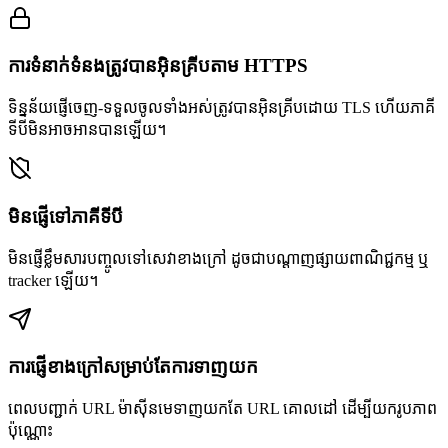
ការទំនាក់ទំនងត្រូវបានអ៊ិនគ្រីបតាម HTTPS
ទិន្នន័យផ្ញើចេញ-ទទួលចូលទាំងអស់ត្រូវបានអ៊ិនគ្រីបដោយ TLS ហើយភាគី
ទីបីមិនអាចអានបានឡើយ។
មិនផ្ញើទៅភាគីទីបី
មិនផ្ញើខ្លឹមសារបញ្ចូលទៅសេវាខាងក្រៅ ដូចជាបណ្តាញផ្សាយពាណិជ្ជកម្ម ឬ
tracker ឡើយ។
ការផ្ញើខាងក្រៅសម្រាប់តែការទាញយក
ពេលបញ្ជាក់ URL ម៉ាស៊ីនមេទាញយកតែ URL គោលដៅ ដើម្បីយករូបភាព
ប៉ុណ្ណោះ