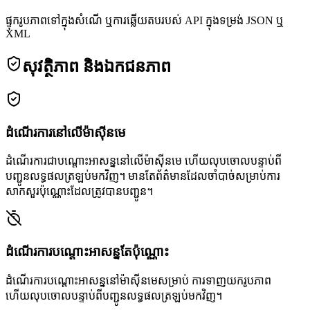
ផ្ទុករូបភាពទៅក្នុងសំណើ ឬការឆ្លើយតបរបស់ API ក្នុងទម្រង់ JSON ឬ
XML
សុវត្ថិភាព និងឯកជនភាព
ដំណើរការនៅលើម៉ាស៊ីនមេ
ដំណើរការជាបណ្ដោះអាសន្ននៅលើម៉ាស៊ីនមេ ហើយលុបចោលបន្ទាប់ពី
បញ្ជូនលទ្ធផលត្រឡប់មកវិញ។ មានតែព័ត៌មានដែលចាំបាច់សម្រាប់ការ
សាកសួរប៉ុណ្ណោះដែលត្រូវបានបញ្ជូន។
ដំណើរការបណ្តោះអាសន្នតែប៉ុណ្ណោះ
ដំណើរការបណ្តោះអាសន្ននៅម៉ាស៊ីនមេសម្រាប់ ការទាញយករូបភាព
ហើយលុបចោលបន្ទាប់ពីបញ្ជូនលទ្ធផលត្រឡប់មកវិញ។