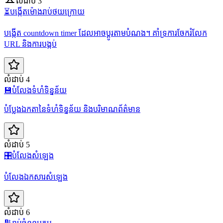
លំដាប់ 3
⏳
បង្កើតម៉ោងរាប់ថយក្រោយ
បង្កើត countdown timer ដែលអាចប្តូរតាមបំណង។ គាំទ្រការចែករំលែក
URL និងការបង្កប់
លំដាប់ 4
💾
បំលែងទំហំទិន្នន័យ
បំប្លែងឯកតានៃទំហំទិន្នន័យ និងបរិមាណព័ត៌មាន
លំដាប់ 5
🎛️
បំលែងសំឡេង
បំលែងឯកសារសំឡេង
លំដាប់ 6