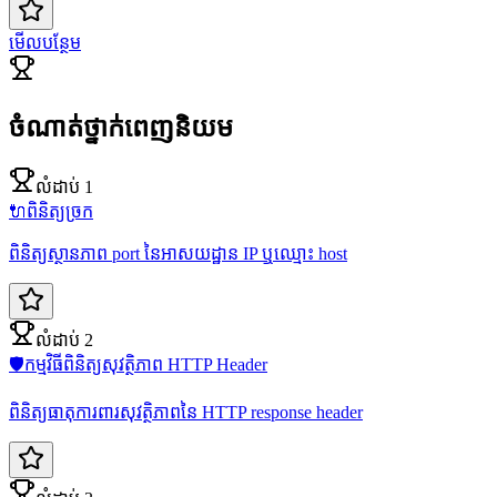
មើលបន្ថែម
ចំណាត់ថ្នាក់ពេញនិយម
លំដាប់ 1
🔌
ពិនិត្យច្រក
ពិនិត្យស្ថានភាព port នៃអាសយដ្ឋាន IP ឬឈ្មោះ host
លំដាប់ 2
🛡️
កម្មវិធីពិនិត្យសុវត្ថិភាព HTTP Header
ពិនិត្យធាតុការពារសុវត្ថិភាពនៃ HTTP response header