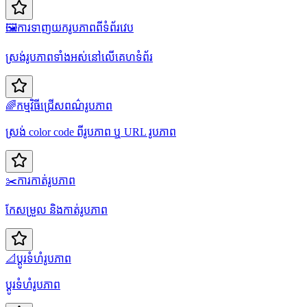
🖼️
ការទាញយករូបភាពពីទំព័រវេប
ស្រង់រូបភាពទាំងអស់នៅលើគេហទំព័រ
🌈
កម្មវិធីជ្រើសពណ៌រូបភាព
ស្រង់ color code ពីរូបភាព ឬ URL រូបភាព
✂️
ការកាត់រូបភាព
កែសម្រួល និងកាត់រូបភាព
📐
ប្តូរទំហំរូបភាព
ប្ដូរទំហំរូបភាព