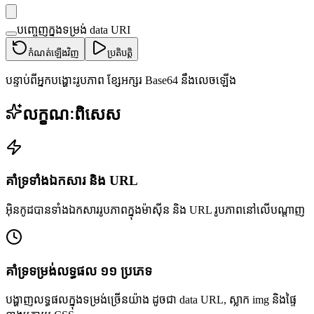
បញ្ចេញក្នុងទម្រង់ data URI
កំណត់ឡើងវិញ
ប្រតិបត្តិ
បន្ទាប់ពីអ្នកបង្ហោះរូបភាព ខ្សែអក្សរ Base64 នឹងលេចឡើង
លក្ខណៈពិសេស
គាំទ្រទាំងឯកសារ និង URL
អ៊ិនកូដបានទាំងឯកសាររូបភាពក្នុងម៉ាស៊ីន និង URL រូបភាពនៅលើបណ្តាញ
គាំទ្រទម្រង់លទ្ធផល ១១ ប្រភេទ
បង្ហាញលទ្ធផលក្នុងទម្រង់ច្រើនយ៉ាង ដូចជា data URL, ស្លាក img និងផ្ទៃ