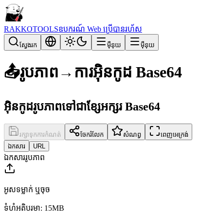
RAKKOTOOLS
ឧបករណ៍ Web ប្រើបានរហ័ស
ស្វែងរក
ម៉ឺនុយ
ម៉ឺនុយ
📤
រូបភាព→ការអ៊ិនកូដ Base64
អ៊ិនកូដរូបភាពទៅជាខ្សែអក្សរ Base64
រក្សាទុកការកំណត់
ចែករំលែក
សំណព្វ
ពេញអេក្រង់
ឯកសារ
URL
ឯកសាររូបភាព
អូសទម្លាក់ ឬចុច
ទំហំអតិបរមា: 15MB