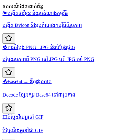
ឧបករណ៍ដែលពាក់ព័ន្ធ
🌟
បង្កើតផាវីខុន និងរូបតំណាងកម្មវិធី
បង្កើត favicon និងរូបតំណាងកម្មវិធីពីរូបភាព
🔁
ការបំប្លែង PNG - JPG និងបំប្លែងផ្ទុយ
បម្លែងរូបភាពពី PNG ទៅ JPG ឬពី JPG ទៅ PNG
📥
Base64 → ឌីកូដរូបភាព
Decode ខ្សែអក្សរ Base64 ទៅជារូបភាព
🎞️
បំប្លែងវីដេអូទៅ GIF
បំប្លែងវីដេអូទៅជា GIF