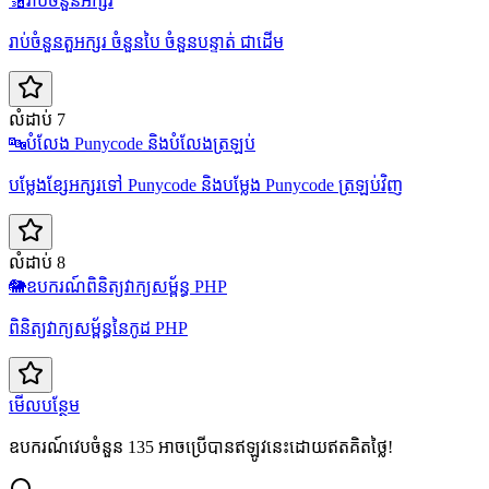
🔢
រាប់ចំនួនអក្សរ
រាប់ចំនួនតួអក្សរ ចំនួនបៃ ចំនួនបន្ទាត់ ជាដើម
លំដាប់ 7
🔤
បំលែង Punycode និងបំលែងត្រឡប់
បម្លែងខ្សែអក្សរទៅ Punycode និងបម្លែង Punycode ត្រឡប់វិញ
លំដាប់ 8
🐘
ឧបករណ៍ពិនិត្យវាក្យសម្ព័ន្ធ PHP
ពិនិត្យវាក្យសម្ព័ន្ធនៃកូដ PHP
មើលបន្ថែម
ឧបករណ៍វេបចំនួន 135 អាចប្រើបានឥឡូវនេះដោយឥតគិតថ្លៃ!