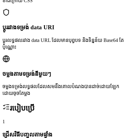
ខាងក្រោយ CSS
ប្តូររវាងទម្រង់ data URI
ប្តូរលទ្ធផលរវាង data URL ដែលមានបុព្វបទ និងទិន្នន័យ Base64 តែ
ប៉ុណ្ណោះ
ចម្លងតាមទម្រង់នីមួយៗ
ចម្លងទម្រង់លទ្ធផលដែលសមនឹងគោលបំណងបានដាច់ដោយឡែក
ដោយចុចតែម្តង
របៀបប្រើ
1
ជ្រើសវិធីបញ្ចូលតាមផ្ទាំង