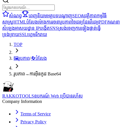
សំណព្វ
ពេញនិយម
អត្ថបទ
បណ្តាញ
SEO
សុវត្ថិភាព
កម្មវិធី
សាស្ត្រ
HTML
បំលែង
ម៉ោង
ការរចនា
រូបភាព
ចៃដន្យ
ដែន
វីដេអូ
PDF
គណនា
សំឡេង
អាសយដ្ឋាន IP
បង្កើត
SNS
ស្រង់ចេញ
ការផ្ទៀងផ្ទាត់
ធ្វើ
ទ្រង់ទ្រាយ
SSL
ហ្គេម
រីករាយ
TOP
🖼️
រូបភាព
/
🔄
បំលែង
រូបភាព→ការអ៊ិនកូដ Base64
RAKKOTOOLS
ឧបករណ៍ Web ប្រើបានរហ័ស
Company Information
Terms of Service
Privacy Policy