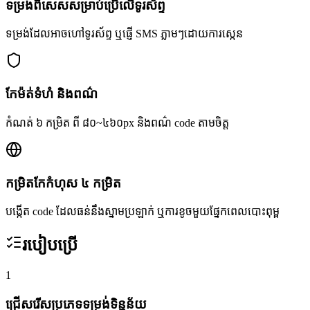
ទម្រង់ពិសេសសម្រាប់ប្រើលើទូរស័ព្ទ
ទម្រង់ដែលអាចហៅទូរស័ព្ទ ឬផ្ញើ SMS ភ្លាមៗដោយការស្កេន
កែម៉ត់ទំហំ និងពណ៌
កំណត់ ៦ កម្រិត ពី ៨០~៤៦០px និងពណ៌ code តាមចិត្ត
កម្រិតកែកំហុស ៤ កម្រិត
បង្កើត code ដែលធន់នឹងស្នាមប្រឡាក់ ឬការខូចមួយផ្នែកពេលបោះពុម្ព
របៀបប្រើ
1
ជ្រើសរើសប្រភេទទម្រង់ទិន្នន័យ