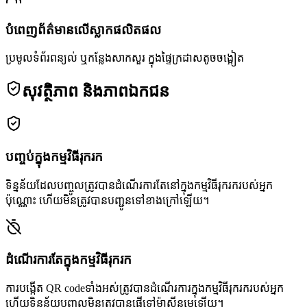
បំពេញព័ត៌មានលើស្លាកផលិតផល
ប្រមូលទំព័រពន្យល់ ឬកន្លែងសាកសួរ ក្នុងផ្ទៃក្រដាសតូចចង្អៀត
សុវត្ថិភាព និងភាពឯកជន
បញ្ចប់ក្នុងកម្មវិធីរុករក
ទិន្នន័យដែលបញ្ចូលត្រូវបានដំណើរការតែនៅក្នុងកម្មវិធីរុករករបស់អ្នក
ប៉ុណ្ណោះ ហើយមិនត្រូវបានបញ្ជូនទៅខាងក្រៅឡើយ។
ដំណើរការតែក្នុងកម្មវិធីរុករក
ការបង្កើត QR codeទាំងអស់ត្រូវបានដំណើរការក្នុងកម្មវិធីរុករករបស់អ្នក
ហើយទិន្នន័យបញ្ចូលមិនត្រូវបានផ្ញើទៅម៉ាស៊ីនមេឡើយ។