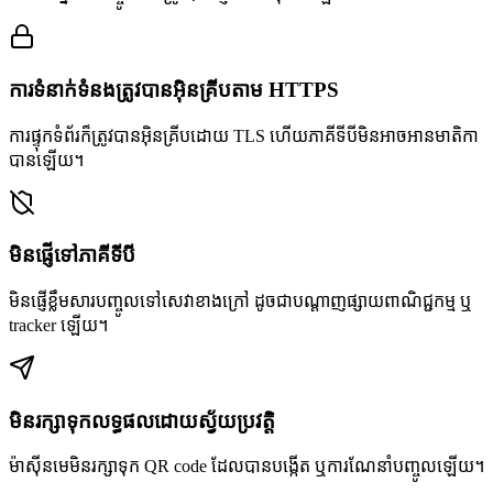
ការទំនាក់ទំនងត្រូវបានអ៊ិនគ្រីបតាម HTTPS
ការផ្ទុកទំព័រក៏ត្រូវបានអ៊ិនគ្រីបដោយ TLS ហើយភាគីទីបីមិនអាចអានមាតិកា
បានឡើយ។
មិនផ្ញើទៅភាគីទីបី
មិនផ្ញើខ្លឹមសារបញ្ចូលទៅសេវាខាងក្រៅ ដូចជាបណ្តាញផ្សាយពាណិជ្ជកម្ម ឬ
tracker ឡើយ។
មិនរក្សាទុកលទ្ធផលដោយស្វ័យប្រវត្តិ
ម៉ាស៊ីនមេមិនរក្សាទុក QR code ដែលបានបង្កើត ឬការណែនាំបញ្ចូលឡើយ។