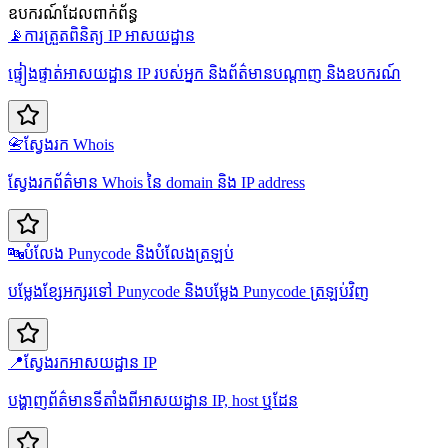
ឧបករណ៍ដែលពាក់ព័ន្ធ
📡
ការត្រួតពិនិត្យ IP អាសយដ្ឋាន
ផ្ទៀងផ្ទាត់អាសយដ្ឋាន IP របស់អ្នក និងព័ត៌មានបណ្តាញ និងឧបករណ៍
📇
ស្វែងរក Whois
ស្វែងរកព័ត៌មាន Whois នៃ domain និង IP address
🔤
បំលែង Punycode និងបំលែងត្រឡប់
បម្លែងខ្សែអក្សរទៅ Punycode និងបម្លែង Punycode ត្រឡប់វិញ
📍
ស្វែងរកអាសយដ្ឋាន IP
បង្ហាញព័ត៌មានទីតាំងពីអាសយដ្ឋាន IP, host ឬដែន