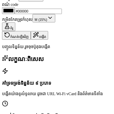
ពណ៌ code
កម្រិតកែតម្រូវកំហុស
M (15%)
គំរូ
កំណត់ឡើងវិញ
បង្កើត
បញ្ចូលទិន្នន័យ រួចចុចប៊ូតុងបង្កើត
លក្ខណៈពិសេស
គាំទ្រទម្រង់ទិន្នន័យ ៩ ប្រភេទ
បង្កើតយ៉ាងទូលំទូលាយ ដូចជា URL Wi-Fi vCard និងព័ត៌មានទីតាំង