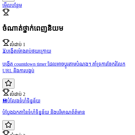
មើលបន្ថែម
ចំណាត់ថ្នាក់ពេញនិយម
លំដាប់ 1
⏳
បង្កើតម៉ោងរាប់ថយក្រោយ
បង្កើត countdown timer ដែលអាចប្តូរតាមបំណង។ គាំទ្រការចែករំលែក
URL និងការបង្កប់
លំដាប់ 2
💾
បំលែងទំហំទិន្នន័យ
បំប្លែងឯកតានៃទំហំទិន្នន័យ និងបរិមាណព័ត៌មាន