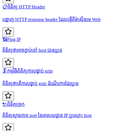
📋
ពិនិត្យ HTTP Header
បង្ហាញ HTTP response header ដែលផ្ញើពីម៉ាស៊ីនមេ Web
📶
Ping IP
ពិនិត្យថាអាចភ្ជាប់ទៅ host បានឬទេ
🗜️
កម្មវិធីពិនិត្យការបង្ហាប់ gzip
ពិនិត្យថាតើការបង្ហាប់ gzip ដំណើរការដែរឬទេ
🔌
ពិនិត្យច្រក
ពិនិត្យស្ថានភាព port នៃអាសយដ្ឋាន IP ឬឈ្មោះ host