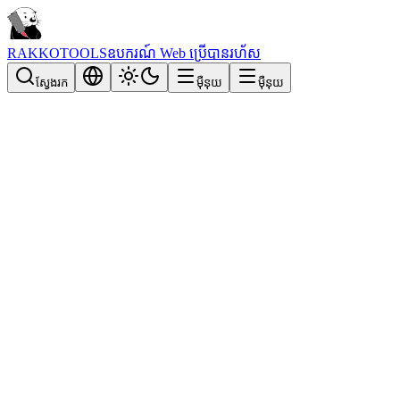
RAKKOTOOLS
ឧបករណ៍ Web ប្រើបានរហ័ស
ស្វែងរក
ម៉ឺនុយ
ម៉ឺនុយ