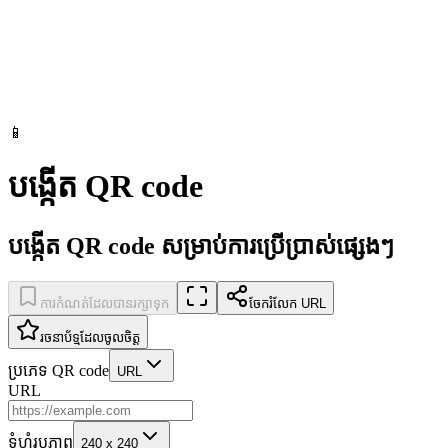
📱
បង្កើត QR code
បង្កើត QR code សម្រាប់ការប្រើប្រាស់ផ្សេងៗ
ការកំណត់ដែលបានរក្សាទុក
ចែករំលែក URL
រចនាប័ទ្មដែលចូលចិត្ត
ប្រភេទ QR code
URL
URL
ទំហំរូបភាព
240 x 240