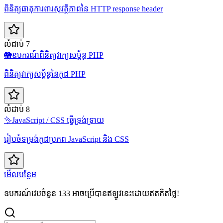
ពិនិត្យធាតុការពារសុវត្ថិភាពនៃ HTTP response header
លំដាប់ 7
🐘
ឧបករណ៍ពិនិត្យវាក្យសម្ព័ន្ធ PHP
ពិនិត្យវាក្យសម្ព័ន្ធនៃកូដ PHP
លំដាប់ 8
✨
JavaScript / CSS ធ្វើទ្រង់ទ្រាយ
រៀបចំទម្រង់កូដប្រភព JavaScript និង CSS
មើលបន្ថែម
ឧបករណ៍វេបចំនួន 133 អាចប្រើបានឥឡូវនេះដោយឥតគិតថ្លៃ!