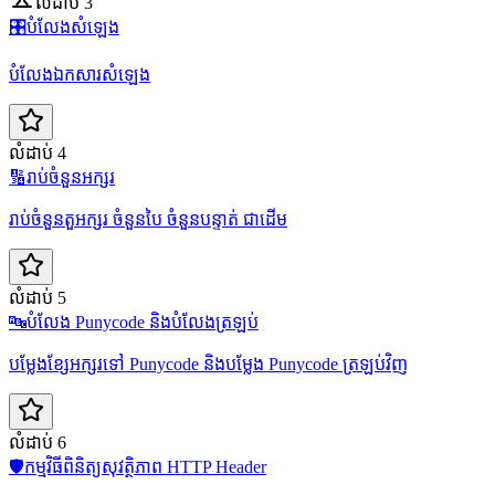
លំដាប់ 3
🎛️
បំលែងសំឡេង
បំលែងឯកសារសំឡេង
លំដាប់ 4
🔢
រាប់ចំនួនអក្សរ
រាប់ចំនួនតួអក្សរ ចំនួនបៃ ចំនួនបន្ទាត់ ជាដើម
លំដាប់ 5
🔤
បំលែង Punycode និងបំលែងត្រឡប់
បម្លែងខ្សែអក្សរទៅ Punycode និងបម្លែង Punycode ត្រឡប់វិញ
លំដាប់ 6
🛡️
កម្មវិធីពិនិត្យសុវត្ថិភាព HTTP Header