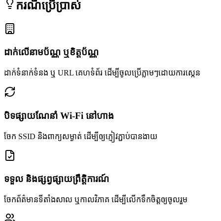
ករណីប្រើប្រាស់
ដាក់លើនាមប័ណ្ណ ឬខិត្តប័ណ្ណ
ដាក់ទំនាក់ទំនង ឬ URL គេហទំព័រ ដើម្បីចូលប្រើភ្លាមៗដោយការស្កេន
បិទផ្សាយណែនាំ Wi-Fi នៅហាង
ចែក SSID និងពាក្យសម្ងាត់ ដើម្បីឲ្យភ្ញៀវភ្ជាប់បានងាយ
ទទួល និងផ្សព្វផ្សាយព្រឹត្តិការណ៍
ចែកព័ត៌មានទីតាំងសាល ឬកាលវិភាគ ដើម្បីលើកទឹកចិត្តឲ្យចូលរួម