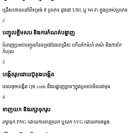
ជ្រើសគោលដៅពីទម្រង់ ៩ ប្រភេទ ដូចជា URL ឬ Wi-Fi ក្នុងប្រអប់ប្រភេទ
2
បញ្ចូលខ្លឹមសារ និងការកំណត់បង្ហាញ
បំពេញប្រអប់បញ្ចូលនៃទម្រង់ដែលជ្រើស ហើយកែទំហំ ពណ៌ និងការកែ
កំហុស
3
បង្កើតរូបដោយប៊ូតុងបង្កើត
ពេលចុចបង្កើត QR code នឹងបង្ហាញភ្លាមៗក្នុងប្រអប់មើលជាមុន
4
ទាញយក និងរក្សាទុករូប
រក្សាទុក PNG ដោយការទាញយក ឬយក SVG ដោយការចម្លង