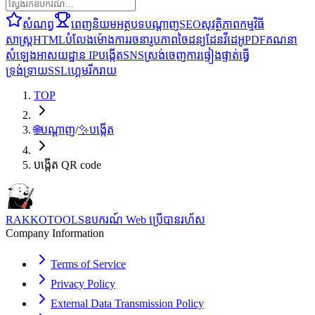
សំណព្វ
ពេញនិយម
អត្ថបទ
បណ្តាញ
SEO
សុវត្ថិភាព
កម្មវិធី
សាស្ត្រ
HTML
បំលែង
ម៉ោង
ការរចនា
រូបភាព
ចៃដន្យ
ដែន
វីដេអូ
PDF
គណនា
សំឡេង
អាសយដ្ឋាន IP
បង្កើត
SNS
ស្រង់ចេញ
ការផ្ទៀងផ្ទាត់
ធ្វើ
ទ្រង់ទ្រាយ
SSL
ហ្គេម
រីករាយ
TOP
🌐
បណ្តាញ
/
✨
បង្កើត
បង្កើត QR code
RAKKOTOOLS
ឧបករណ៍ Web ប្រើបានរហ័ស
Company Information
Terms of Service
Privacy Policy
External Data Transmission Policy