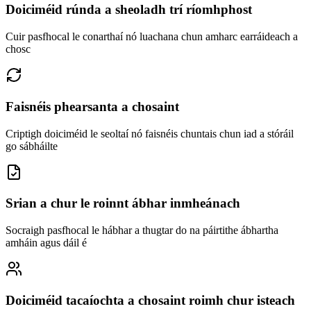
Doiciméid rúnda a sheoladh trí ríomhphost
Cuir pasfhocal le conarthaí nó luachana chun amharc earráideach a
chosc
Faisnéis phearsanta a chosaint
Criptigh doiciméid le seoltaí nó faisnéis chuntais chun iad a stóráil
go sábháilte
Srian a chur le roinnt ábhar inmheánach
Socraigh pasfhocal le hábhar a thugtar do na páirtithe ábhartha
amháin agus dáil é
Doiciméid tacaíochta a chosaint roimh chur isteach