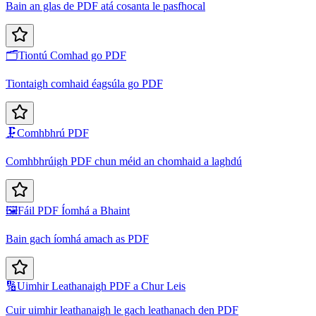
Bain an glas de PDF atá cosanta le pasfhocal
🗂️
Tiontú Comhad go PDF
Tiontaigh comhaid éagsúla go PDF
🗜️
Comhbhrú PDF
Comhbhrúigh PDF chun méid an chomhaid a laghdú
🖼️
Fáil PDF Íomhá a Bhaint
Bain gach íomhá amach as PDF
🔢
Uimhir Leathanaigh PDF a Chur Leis
Cuir uimhir leathanaigh le gach leathanach den PDF