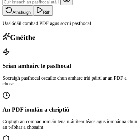
Athshuigh
Rith
Uaslódáil comhad PDF agus socrú pasfhocal
Gnéithe
Srian amhairc le pasfhocal
Socraigh pasfhocal oscailte chun amharc tríú páirtí ar an PDF a
chosc
An PDF iomlán a chriptiú
Criptigh an comhad iomlán lena n-áirítear téacs agus íomhánna chun
an t-ábhar a chosaint