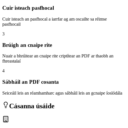
Cuir isteach pasfhocal
Cuir isteach an pasfhocal a iarrfar ag am oscailte sa réimse
pasfhocail
3
Brúigh an cnaipe rite
Nuair a bhrúitear an cnaipe rite criptítear an PDF ar thaobh an
fhreastalaí
4
Sábháil an PDF cosanta
Seiceáil leis an réamhamharc agus sábháil leis an gcnaipe íoslódála
Cásanna úsáide