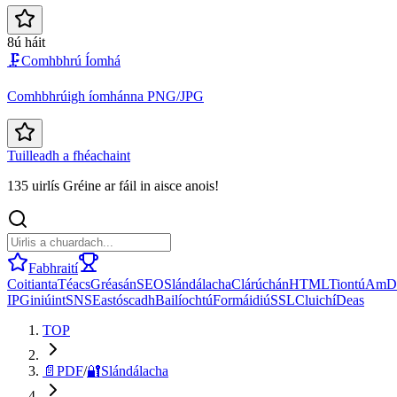
8ú háit
🗜️
Comhbhrú Íomhá
Comhbhrúigh íomhánna PNG/JPG
Tuilleadh a fhéachaint
135 uirlís Gréine ar fáil in aisce anois!
Fabhraití
Coitianta
Téacs
Gréasán
SEO
Slándálacha
Clárúchán
HTML
Tiontú
Am
D
IP
Giniúint
SNS
Eastóscadh
Bailíochtú
Formáidiú
SSL
Cluichí
Deas
TOP
📄
PDF
/
🔐
Slándálacha