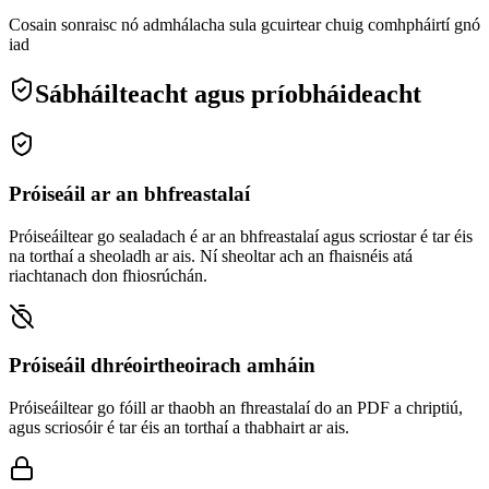
Cosain sonraisc nó admhálacha sula gcuirtear chuig comhpháirtí gnó
iad
Sábháilteacht agus príobháideacht
Próiseáil ar an bhfreastalaí
Próiseáiltear go sealadach é ar an bhfreastalaí agus scriostar é tar éis
na torthaí a sheoladh ar ais. Ní sheoltar ach an fhaisnéis atá
riachtanach don fhiosrúchán.
Próiseáil dhréoirtheoirach amháin
Próiseáiltear go fóill ar thaobh an fhreastalaí do an PDF a chriptiú,
agus scriosóir é tar éis an torthaí a thabhairt ar ais.