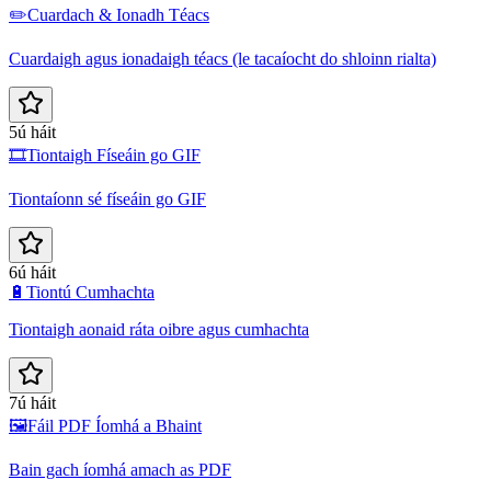
✏️
Cuardach & Ionadh Téacs
Cuardaigh agus ionadaigh téacs (le tacaíocht do shloinn rialta)
5ú háit
🎞️
Tiontaigh Físeáin go GIF
Tiontaíonn sé físeáin go GIF
6ú háit
🔋
Tiontú Cumhachta
Tiontaigh aonaid ráta oibre agus cumhachta
7ú háit
🖼️
Fáil PDF Íomhá a Bhaint
Bain gach íomhá amach as PDF