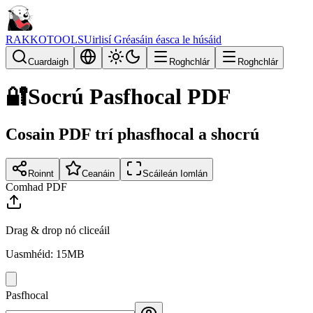
RAKKOTOOLS
Uirlisí Gréasáin éasca le húsáid
Cuardaigh
Roghchlár
Roghchlár
🔐
Socrú Pasfhocal PDF
Cosain PDF trí phasfhocal a shocrú
Roinnt
Ceanáin
Scáileán Iomlán
Comhad PDF
Drag & drop nó cliceáil
Uasmhéid: 15MB
Pasfhocal