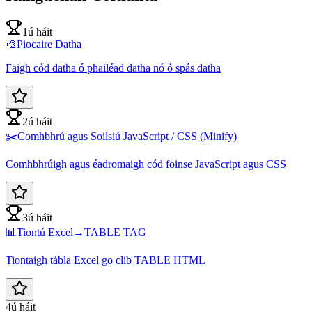
1ú háit
🎨
Piocaire Datha
Faigh cód datha ó phailéad datha nó ó spás datha
2ú háit
✂️
Comhbhrú agus Soilsiú JavaScript / CSS (Minify)
Comhbhrúigh agus éadromaigh cód foinse JavaScript agus CSS
3ú háit
📊
Tiontú Excel→TABLE TAG
Tiontaigh tábla Excel go clib TABLE HTML
4ú háit