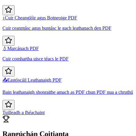
↕️
Cuir Cheanglóir agus Botneoige PDF
Cuir ceanntásc agus buntásc le gach leathanach den PDF
💧
Marcánach PDF
Cuir comhartha uisce téacs le PDF
📤
Eastóscáil Leathanaigh PDF
Bain leathanaigh shonraithe amach as PDF chun PDF nua a chruthú
Tuilleadh a fhéachaint
Rangúchán Coitianta