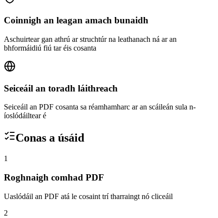
Coinnigh an leagan amach bunaidh
Aschuirtear gan athrú ar struchtúr na leathanach ná ar an
bhformáidiú fiú tar éis cosanta
Seiceáil an toradh láithreach
Seiceáil an PDF cosanta sa réamhamharc ar an scáileán sula n-
íoslódáiltear é
Conas a úsáid
1
Roghnaigh comhad PDF
Uaslódáil an PDF atá le cosaint trí tharraingt nó cliceáil
2