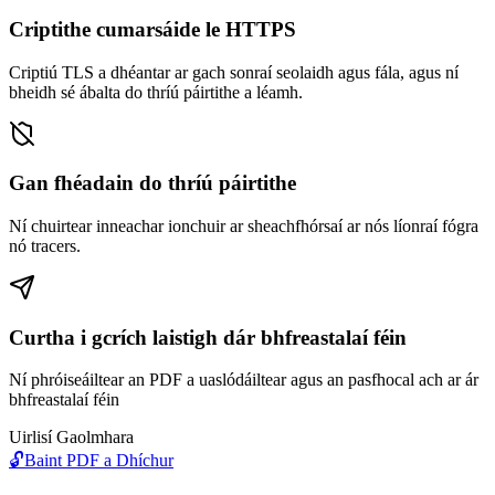
Criptithe cumarsáide le HTTPS
Criptiú TLS a dhéantar ar gach sonraí seolaidh agus fála, agus ní
bheidh sé ábalta do thríú páirtithe a léamh.
Gan fhéadain do thríú páirtithe
Ní chuirtear inneachar ionchuir ar sheachfhórsaí ar nós líonraí fógra
nó tracers.
Curtha i gcrích laistigh dár bhfreastalaí féin
Ní phróiseáiltear an PDF a uaslódáiltear agus an pasfhocal ach ar ár
bhfreastalaí féin
Uirlisí Gaolmhara
🔓
Baint PDF a Dhíchur