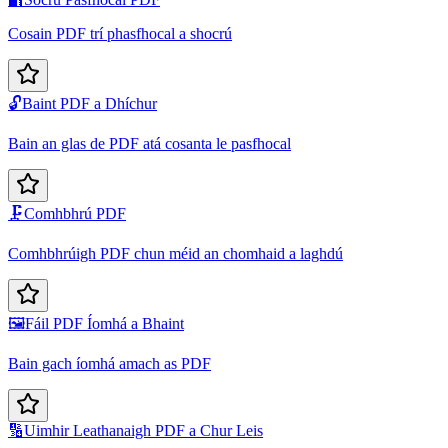
Cosain PDF trí phasfhocal a shocrú
🔓
Baint PDF a Dhíchur
Bain an glas de PDF atá cosanta le pasfhocal
🗜️
Comhbhrú PDF
Comhbhrúigh PDF chun méid an chomhaid a laghdú
🖼️
Fáil PDF Íomhá a Bhaint
Bain gach íomhá amach as PDF
🔢
Uimhir Leathanaigh PDF a Chur Leis