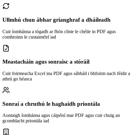
Ullmhú chun ábhar grianghraf a dháileadh
Cuir íomhánna a tógadh ar fhón cliste le chéile in PDF agus
comhroinn le custaiméirí iad
Meastacháin agus sonraisc a stóráil
Cuir foirmeacha Excel ina PDF agus sábháil i bhfoirm nach féidir a
athrú go héasca
Sonraí a chruthú le haghaidh priontála
Aontaigh íomhánna agus cáipéisí mar PDF agus cuir chuig an
gcomhlacht priontála iad