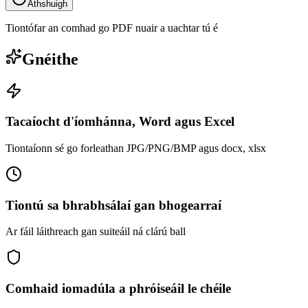
Athshuigh
Tiontófar an comhad go PDF nuair a uachtar tú é
Gnéithe
Tacaíocht d'íomhánna, Word agus Excel
Tiontaíonn sé go forleathan JPG/PNG/BMP agus docx, xlsx
Tiontú sa bhrabhsálaí gan bhogearraí
Ar fáil láithreach gan suiteáil ná clárú ball
Comhaid iomadúla a phróiseáil le chéile