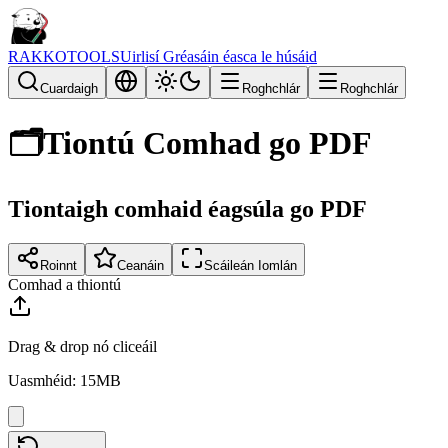
RAKKOTOOLS
Uirlisí Gréasáin éasca le húsáid
Cuardaigh
Roghchlár
Roghchlár
🗂️
Tiontú Comhad go PDF
Tiontaigh comhaid éagsúla go PDF
Roinnt
Ceanáin
Scáileán Iomlán
Comhad a thiontú
Drag & drop nó cliceáil
Uasmhéid: 15MB