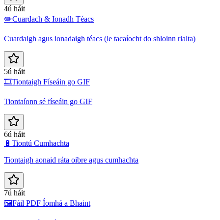
4ú háit
✏️
Cuardach & Ionadh Téacs
Cuardaigh agus ionadaigh téacs (le tacaíocht do shloinn rialta)
5ú háit
🎞️
Tiontaigh Físeáin go GIF
Tiontaíonn sé físeáin go GIF
6ú háit
🔋
Tiontú Cumhachta
Tiontaigh aonaid ráta oibre agus cumhachta
7ú háit
🖼️
Fáil PDF Íomhá a Bhaint