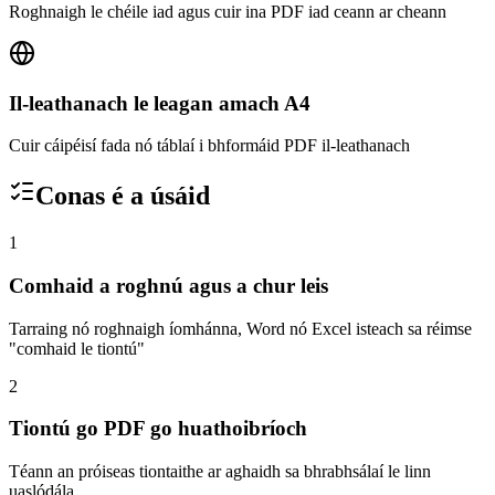
Roghnaigh le chéile iad agus cuir ina PDF iad ceann ar cheann
Il-leathanach le leagan amach A4
Cuir cáipéisí fada nó táblaí i bhformáid PDF il-leathanach
Conas é a úsáid
1
Comhaid a roghnú agus a chur leis
Tarraing nó roghnaigh íomhánna, Word nó Excel isteach sa réimse
"comhaid le tiontú"
2
Tiontú go PDF go huathoibríoch
Téann an próiseas tiontaithe ar aghaidh sa bhrabhsálaí le linn
uaslódála