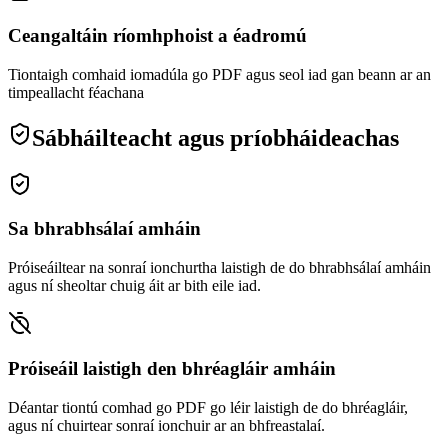
Ceangaltáin ríomhphoist a éadromú
Tiontaigh comhaid iomadúla go PDF agus seol iad gan beann ar an
timpeallacht féachana
Sábháilteacht agus príobháideachas
Sa bhrabhsálaí amháin
Próiseáiltear na sonraí ionchurtha laistigh de do bhrabhsálaí amháin
agus ní sheoltar chuig áit ar bith eile iad.
Próiseáil laistigh den bhréagláir amháin
Déantar tiontú comhad go PDF go léir laistigh de do bhréagláir,
agus ní chuirtear sonraí ionchuir ar an bhfreastalaí.