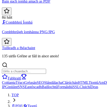
Bain gach íomhá amach as PDF
8ú háit
🗜️
Comhbhrú Íomhá
Comhbhrúigh íomhánna PNG/JPG
Tuilleadh a fhéachaint
135 uirlís Gréine ar fáil in aisce anois!
Fabhraití
Coitianta
Téacs
Gréasán
SEO
Slándálacha
Clárúchán
HTML
Tiontú
Am
D
IP
Giniúint
SNS
Eastóscadh
Bailíochtú
Formáidiú
SSL
Cluichí
Deas
TOP
📄
PDF
/
🔄
Tiontú