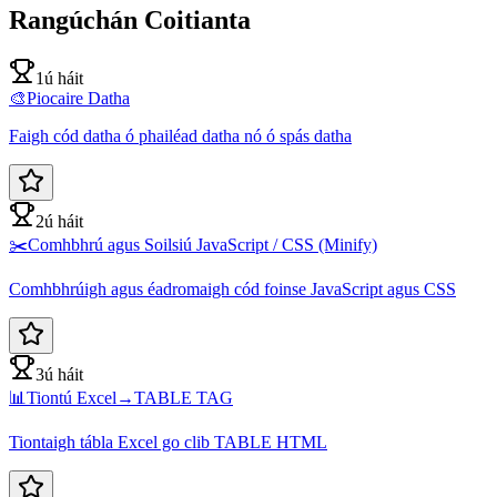
Rangúchán Coitianta
1ú háit
🎨
Piocaire Datha
Faigh cód datha ó phailéad datha nó ó spás datha
2ú háit
✂️
Comhbhrú agus Soilsiú JavaScript / CSS (Minify)
Comhbhrúigh agus éadromaigh cód foinse JavaScript agus CSS
3ú háit
📊
Tiontú Excel→TABLE TAG
Tiontaigh tábla Excel go clib TABLE HTML