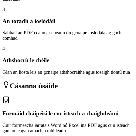
3
An toradh a íoslódáil
Sábháil an PDF ceann ar cheann ón gcnaipe íoslódála ag gach
comhad
4
Athshocrú le chéile
Glan an liosta leis an gcnaipe athshocraithe agus tosaigh tiontú nua
Cásanna úsáide
Formáid cháipéisí le cur isteach a chaighdeánú
Cuir foirmeacha iarratais Word nó Excel ina PDF agus cuir isteach
gan an leagan amach a mhilleadh