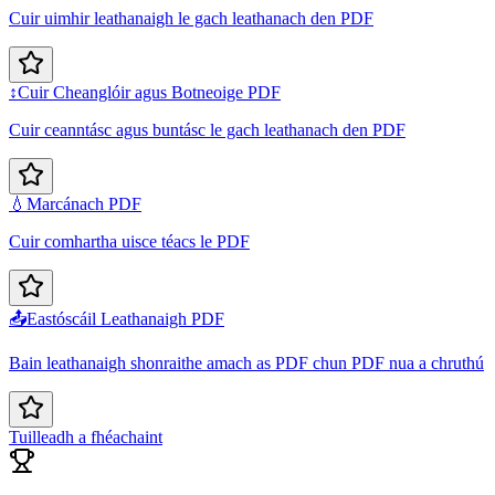
Cuir uimhir leathanaigh le gach leathanach den PDF
↕️
Cuir Cheanglóir agus Botneoige PDF
Cuir ceanntásc agus buntásc le gach leathanach den PDF
💧
Marcánach PDF
Cuir comhartha uisce téacs le PDF
📤
Eastóscáil Leathanaigh PDF
Bain leathanaigh shonraithe amach as PDF chun PDF nua a chruthú
Tuilleadh a fhéachaint