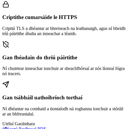
Criptithe cumarsáide le HTTPS
Criptiú TLS a dhéantar ar bhreiseach na leathanaigh, agus ní bheidh
tríú páirtithe ábalta an inneachar a léamh.
Gan fhéadain do thríú páirtithe
Ní chuirtear inneachar ionchuir ar sheachfhórsaí ar nós líonraí fógra
nó tracers.
Gan tsábháil uathoibríoch torthaí
Ní dhéantar na comhaid a tiontaíodh ná roghanna ionchuir a stóráil
ar an bhfreastalaí.
Uirlisí Gaolmhara
🔐
Socrú Pasfhocal PDF