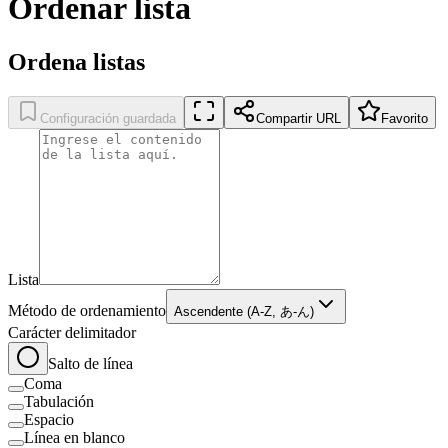
Ordenar lista
Ordena listas
Configuración guardada
Compartir URL
Favorito
Lista
Método de ordenamiento
Ascendente (A-Z, あ-ん)
Carácter delimitador
Salto de línea
Coma
Tabulación
Espacio
Línea en blanco