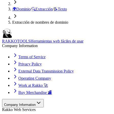
🌍
Dominio
/
🔍
Extracción
/
📝
Texto
Extracción de nombres de dominio
RAKKOTOOLS
Herramientas web fáciles de usar
Company Information
Terms of Service
Privacy Policy
External Data Transmission Policy
Operating Company
Work at Rakko 🚀
Buy Merchandise 🏬
Company Information
Rakko Web Services