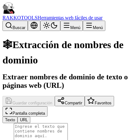
RAKKOTOOLS
Herramientas web fáciles de usar
Buscar
Menú
Menú
🕸️
Extracción de nombres de
dominio
Extraer nombres de dominio de texto o
páginas web (URL)
Guardar configuración
Compartir
Favoritos
Pantalla completa
Texto
URL