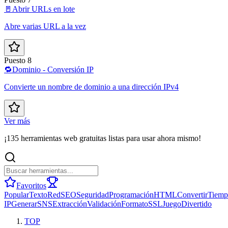
🚪
Abrir URLs en lote
Abre varias URL a la vez
Puesto 8
🔁
Dominio - Conversión IP
Convierte un nombre de dominio a una dirección IPv4
Ver más
¡135 herramientas web gratuitas listas para usar ahora mismo!
Favoritos
Popular
Texto
Red
SEO
Seguridad
Programación
HTML
Convertir
Tiemp
IP
Generar
SNS
Extracción
Validación
Formato
SSL
Juego
Divertido
TOP