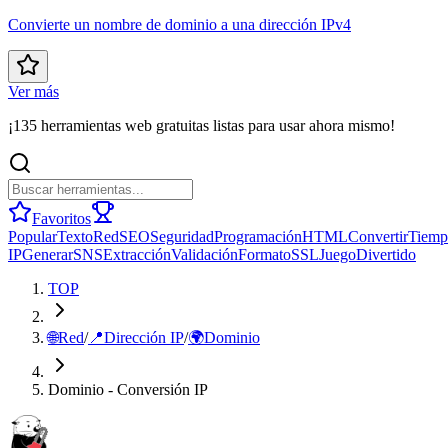
Convierte un nombre de dominio a una dirección IPv4
Ver más
¡135 herramientas web gratuitas listas para usar ahora mismo!
Favoritos
Popular
Texto
Red
SEO
Seguridad
Programación
HTML
Convertir
Tiemp
IP
Generar
SNS
Extracción
Validación
Formato
SSL
Juego
Divertido
TOP
🌐
Red
/
📍
Dirección IP
/
🌍
Dominio
Dominio - Conversión IP