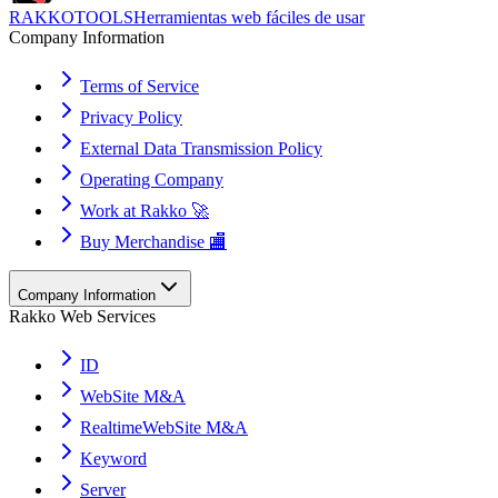
RAKKOTOOLS
Herramientas web fáciles de usar
Company Information
Terms of Service
Privacy Policy
External Data Transmission Policy
Operating Company
Work at Rakko 🚀
Buy Merchandise 🏬
Company Information
Rakko Web Services
ID
WebSite M&A
RealtimeWebSite M&A
Keyword
Server