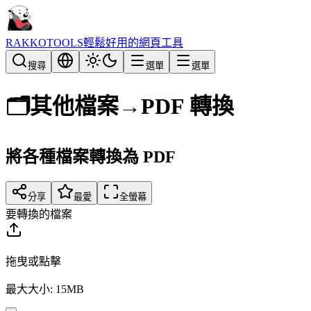
RAKKOTOOLS
輕鬆好用的網頁工具
搜尋
選單
選單
🗂️
其他檔案→PDF 轉換
將各種檔案轉換為 PDF
分享
最愛
全螢幕
要轉換的檔案
拖曳或點擊
最大大小: 15MB