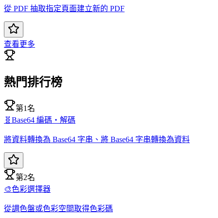
從 PDF 抽取指定頁面建立新的 PDF
查看更多
熱門排行榜
第1名
🧬
Base64 編碼・解碼
將資料轉換為 Base64 字串、將 Base64 字串轉換為資料
第2名
🎨
色彩選擇器
從調色盤或色彩空間取得色彩碼