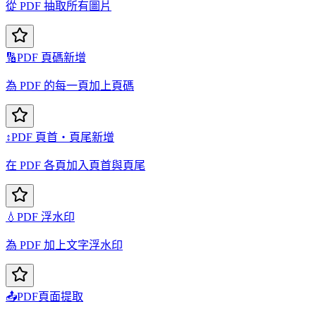
從 PDF 抽取所有圖片
🔢
PDF 頁碼新增
為 PDF 的每一頁加上頁碼
↕️
PDF 頁首・頁尾新增
在 PDF 各頁加入頁首與頁尾
💧
PDF 浮水印
為 PDF 加上文字浮水印
📤
PDF頁面提取