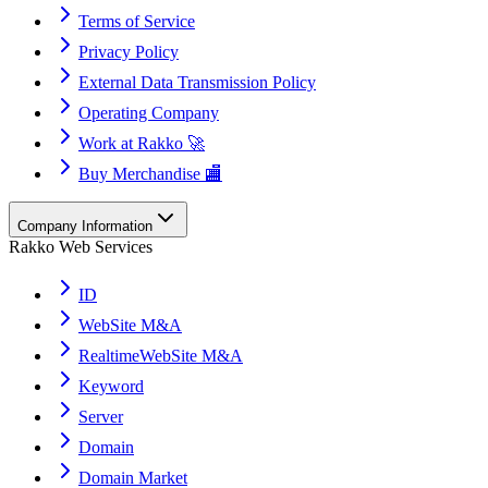
Terms of Service
Privacy Policy
External Data Transmission Policy
Operating Company
Work at Rakko 🚀
Buy Merchandise 🏬
Company Information
Rakko Web Services
ID
WebSite M&A
RealtimeWebSite M&A
Keyword
Server
Domain
Domain Market