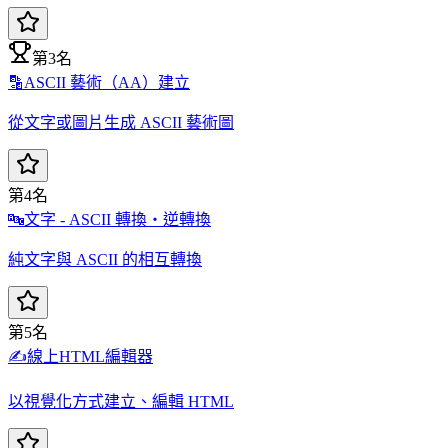
第3名
🔡
ASCII 藝術（AA）建立
從文字或圖片生成 ASCII 藝術圖
第4名
🔤
文字 - ASCII 轉換・逆轉換
純文字與 ASCII 的相互轉換
第5名
✍️
線上HTML編輯器
以視覺化方式建立、編輯 HTML