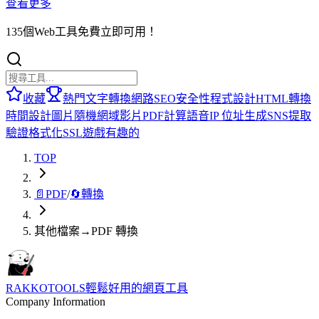
查看更多
135個Web工具免費立即可用！
收藏
熱門
文字轉換
網路
SEO
安全性
程式設計
HTML
轉換
時間
設計
圖片
隨機
網域
影片
PDF
計算
語音
IP 位址
生成
SNS
提取
驗證
格式化
SSL
遊戲
有趣的
TOP
📄
PDF
/
🔄
轉換
其他檔案→PDF 轉換
RAKKOTOOLS
輕鬆好用的網頁工具
Company Information