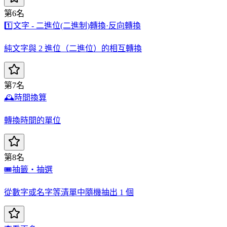
第6名
1️⃣
文字 - 二進位(二進制)轉換·反向轉換
純文字與 2 進位（二進位）的相互轉換
第7名
🕰️
時間換算
轉換時間的單位
第8名
🎟️
抽籤・抽選
從數字或名字等清單中隨機抽出 1 個