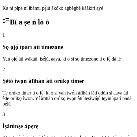
Ka ní pípé ní ìbámu pẹ̀lú àkókò agbègbè káàkiri ayé
Bí a ṣe ń lò ó
1
Sọ ọjọ́ ìparí àti timezone
Yan ọjọ́ àti wákàtí, ìṣẹ́jú, aaya, kí o sì sọ timezone tí o fẹ́ dá lé
2
Ṣètò ìwọ̀n àfihàn àti orúkọ timer
Tẹ orúkọ timer tí o fẹ́, kí o sì yan ìwọ̀n àfihàn láti ọdún sí aaya àti
èdè orúkọ ìwọ̀n. Yí àfihàn orúkọ ìwọ̀n àti ìtẹ̀síwájú lẹ́yìn ìparí padà
pẹ̀lú
3
Ìṣàtúnṣe àpẹrẹ