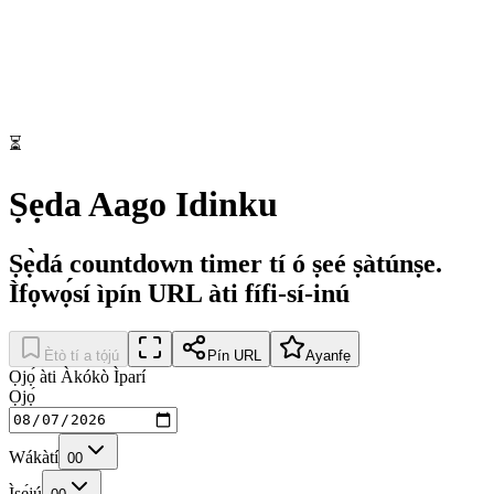
⏳
Ṣẹda Aago Idinku
Ṣẹ̀dá countdown timer tí ó ṣeé ṣàtúnṣe.
Ìfọwọ́sí ìpín URL àti fífi-sí-inú
Ètò tí a tọ́jú
Pín URL
Ayanfẹ
Ọjọ́ àti Àkókò Ìparí
Ọjọ́
Wákàtí
00
Ìṣẹ́jú