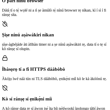
Ó parí nínú browser
Dátà tí o tẹ̀ wọlé ni a ń ṣe àmúlò rẹ̀ nínú browser rẹ nìkan, kì í sì í fi
ránṣẹ́ síta.
Ṣiṣe nínú aṣàwákiri nìkan
ṣíṣe-àgbéjáde àti àfihàn timer ni a ṣe nínú aṣàwákiri rẹ, data tí o tẹ sí
kò ránṣẹ sí olupin.
Ìbàsọrọ tí a fi HTTPS dáàbòbò
Àkójọ ìwé náà tún ni TLS dáàbòbò, ẹnikẹ́ni míì kò le kà àkóónú rẹ.
Kò sí ránṣẹ sí ẹnikẹ́ni míì
A kò ránṣẹ data rẹ sí àwọn iṣẹ́ ìta bíi nẹ́tíwọọkì ìpolongo tàbí àwọn