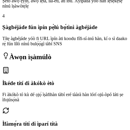
Ṣètò àwọ̀ ẹ̀yìn, àwọ̀ lẹ́tà, ìlà-etí, àti ìbú. Àyípadà yóò hàn lẹ́sẹkẹsẹ̀
nínú ìṣàwòtẹ́lẹ̀
4
Ṣàgbéjáde fún ìpín pẹ̀lú bọ́tìnì àgbéjáde
Títẹ àgbéjáde yóò fi URL ìpín àti koodu fífi-sí-inú hàn, kí o sì daako
rẹ̀ fún lílò nínú bulọ́ọ̀gì tàbí SNS
Àwọn ìṣàmúlò
Ìkéde títí di àkókò ètò
Fi àkókò tó kù dé ọjọ́ ìṣàfihàn tàbí eré tààrà hàn lórí ojú-òpó láti ṣe
ìfojúsọ́nà
Ìfàmọ́ra títí di ìparí títà