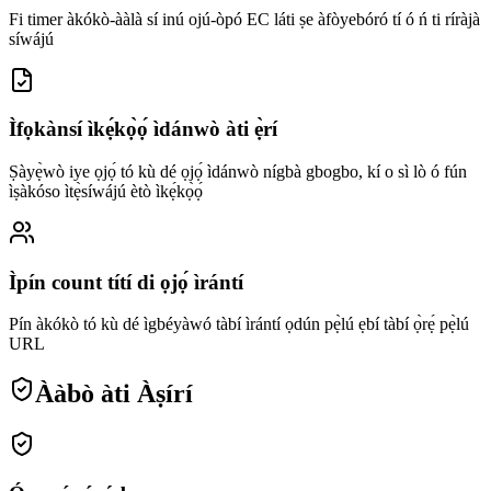
Fi timer àkókò-ààlà sí inú ojú-òpó EC láti ṣe àfòyebóró tí ó ń ti ríràjà
síwájú
Ìfọkànsí ìkẹ́kọ̀ọ́ ìdánwò àti ẹ̀rí
Ṣàyẹ̀wò iye ọjọ́ tó kù dé ọjọ́ ìdánwò nígbà gbogbo, kí o sì lò ó fún
ìṣàkóso ìtẹ̀síwájú ètò ìkẹ́kọ̀ọ́
Ìpín count títí di ọjọ́ ìrántí
Pín àkókò tó kù dé ìgbéyàwó tàbí ìrántí ọdún pẹ̀lú ẹbí tàbí ọ̀rẹ́ pẹ̀lú
URL
Ààbò àti Àṣírí