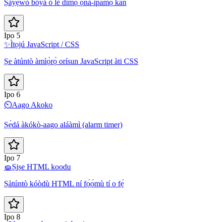
Ṣàyẹ̀wò bóyá ó lè dìmọ́ ọ̀nà-ìpamọ́ kan
Ipo 5
✨
Ìtọjú JavaScript / CSS
Ṣe àtúntò àmìọ̀rọ̀ orísun JavaScript àti CSS
Ipo 6
⏲️
Aago Akoko
Ṣẹ̀dá àkókò-aago aláàmì (alarm timer)
Ipo 7
🧽
Ṣiṣe HTML koodu
Ṣàtúntò kóòdù HTML ní fọ́ọ̀mù tí o fẹ́
Ipo 8