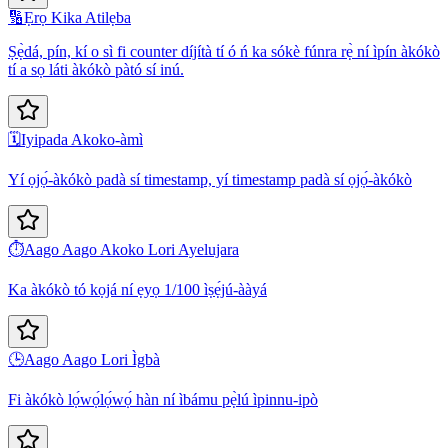
🔢
Ẹrọ Kika Atilẹba
Ṣẹ̀dá, pín, kí o sì fi counter díjítà tí ó ń ka sókè fúnra rẹ̀ ní ìpín àkókò
tí a sọ láti àkókò pàtó sí inú.
🗓️
Iyipada Akoko-àmì
Yí ọjọ́-àkókò padà sí timestamp, yí timestamp padà sí ọjọ́-àkókò
⏱️
Aago Aago Akoko Lori Ayelujara
Ka àkókò tó kọjá ní ẹyọ 1/100 ìṣẹ́jú-ààyá
🕒
Aago Aago Lori Ìgbà
Fi àkókò lọ́wọ́lọ́wọ́ hàn ní ìbámu pẹ̀lú ìpinnu-ipò