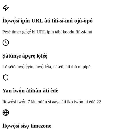
Ìfọwọ́sí ìpín URL àti fífi-sí-inú ojú-òpó
Pèsè timer gẹ́gẹ́ bí URL ìpín tàbí koodu fífi-sí-inú
Ṣàtúnṣe àpẹrẹ lọ́fẹ̀ẹ́
Lè ṣètò àwọ̀ ẹ̀yìn, àwọ̀ lẹ́tà, ìlà-etí, àti ìbú ní pípé
Yan ìwọ̀n àfihàn àti èdè
Ìfọwọ́sí ìwọ̀n 7 láti ọdún sí aaya àti ìkọ ìwọ̀n ní èdè 22
Ìfọwọ́sí sísọ timezone