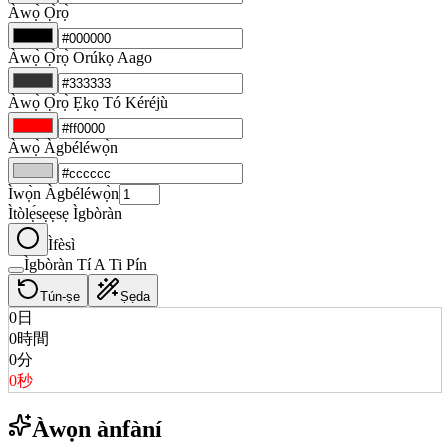
Àwọ̀ Ọ̀rọ̀
Àwọ̀ Ọ̀rọ̀ Orúkọ Aago
Àwọ̀ Ọ̀rọ̀ Ẹkọ Tó Kéréjù
Àwọ̀ Àgbéléwọ̀n
Ìwọ̀n Àgbéléwọ̀n
Ìtòlẹ́sẹẹsẹ Ìgbòràn
Ìfèsì
Ìgbòràn Tí A Ti Pín
Tún-ṣe
Ṣẹda
0
日
0
時間
0
分
0
秒
Àwọn ànfàní