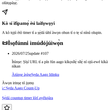
olùtọpàṣẹ.
Kò sí ìfipamọ́ èsì laifọwọyi
A kò tọjú ètò timer tí a ṣẹ̀dá tàbí àwọn ohun tí o tẹ sí nínú olupin.
📜
Ìsọfúnni ìmúdójúìwọ̀n
2026/07/25
update #
107
Ìtúnṣe: Ṣíṣí URL tí a pín fún aago kíkọsílẹ̀ sílẹ̀ ní ojú-ewé kíkà
nìkan
Àtúnṣe àṣìṣe
Ṣẹda Aago Idinku
Àwọn irinṣẹ tó jọmọ
📈
Ṣẹda Aago Count-Up
Ṣẹ̀dá countup timer lórí ayélujára