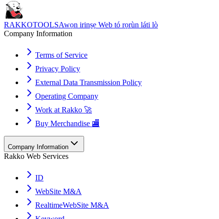
RAKKOTOOLS
Awọn irinṣẹ Web tó rọrùn láti lò
Company Information
Terms of Service
Privacy Policy
External Data Transmission Policy
Operating Company
Work at Rakko 🚀
Buy Merchandise 🏬
Company Information
Rakko Web Services
ID
WebSite M&A
RealtimeWebSite M&A
Keyword