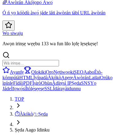
🌈
Àwòrán Àkójọpọ̀ Àwọ̀
Ó ń yọ kóòdù àwọ̀ jáde láti àwòrán tàbí URL àwòrán
Wo siwaju
Awọn irinṣẹ wẹẹbu 133 wa fun lilo lọfẹ lẹsẹkẹsẹ!
Ayanfẹ
Olokiki
Ọrọ
Nẹtiwọọki
SEO
Aabo
Ètò-
kómpútà
HTML
Ìyípadà
Àkókò
Apẹrẹ
Àwòrán
Lailai
Orúkọ
ìpínlẹ̀
Fídíò
PDF
Ìṣirò
Ohùn
Àdírẹ́sì IP
Ṣẹda
SNS
Yọ
Jáde
Ìfọwọ́sí
Ìtòlẹ́sẹẹsẹ
SSL
Ìdárayà
idunnu
TOP
⏱️
Àkókò
/
✨
Ṣẹda
Ṣẹda Aago Idinku