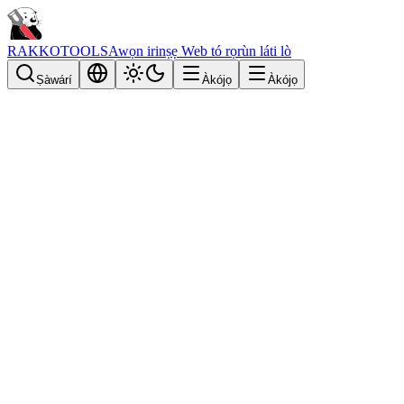
RAKKOTOOLS
Awọn irinṣẹ Web tó rọrùn láti lò
Ṣàwárí
Àkójọ
Àkójọ