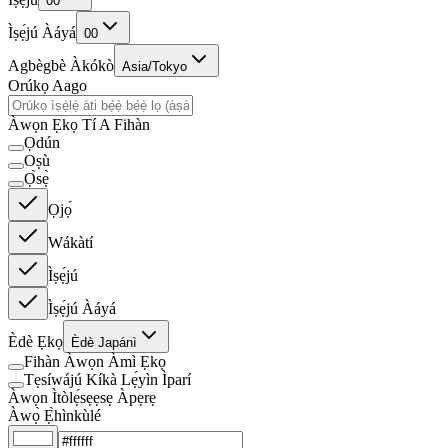
00
Ìṣẹ́jú Àáyá
00
Agbègbè Àkókò
Asia/Tokyo
Orúkọ Aago
Àwọn Ẹkọ Tí A Fihàn
Ọdún
Oṣù
Ọ̀sẹ̀
Ọjọ́
Wákàtí
Ìṣẹ́jú
Ìṣẹ́jú Àáyá
Èdè Ẹkọ
Èdè Japánì
Fihàn Àwọn Àmì Ẹkọ
Tẹsíwájú Kíkà Lẹ́yìn Ìparí
Àwọn Ìtòlẹ́sẹẹsẹ Àpẹrẹ
Àwọ̀ Ẹ̀hìnkùlé