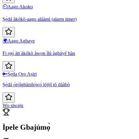
⏲️
Aago Akoko
Ṣẹ̀dá àkókò-aago aláàmì (alarm timer)
🌍
Aago Agbaye
Fi ọjọ́ àti àkókò àwọn ìlú àgbáyé hàn
🔑
Ṣẹda Ọrọ Aṣiri
Ṣẹ̀dá ọ̀rọ̀ìgbànilọ́wọ̀ lójijì tó dáàbò
Wo siwaju
Ìpele Gbajúmọ̀