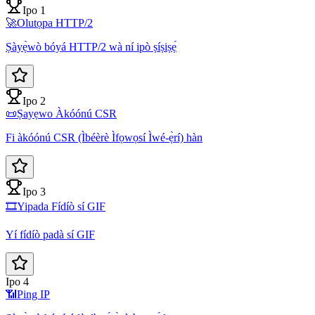
Ipo 1
🚀
Olutọpa HTTP/2
Ṣàyẹ̀wò bóyá HTTP/2 wà ní ipò ṣíṣiṣẹ́
Ipo 2
📜
Ṣayẹwo Àkóónú CSR
Fi àkóónú CSR (Ìbéèrè Ìfọwọsí Ìwé-ẹ̀rí) hàn
Ipo 3
🎞️
Yipada Fídíò sí GIF
Yí fídíò padà sí GIF
Ipo 4
📶
Ping IP