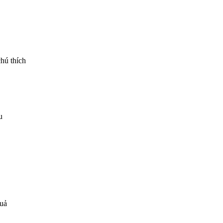
hú thích
u
quả