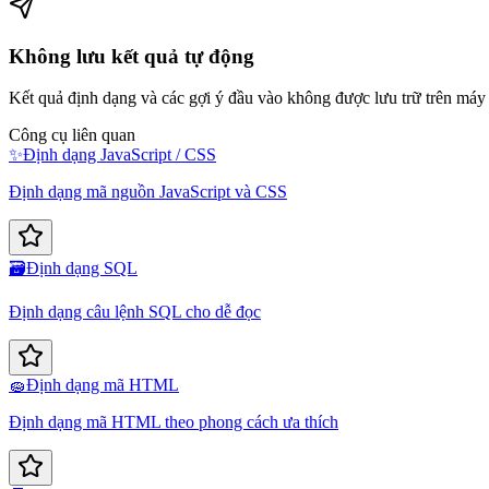
Không lưu kết quả tự động
Kết quả định dạng và các gợi ý đầu vào không được lưu trữ trên máy
Công cụ liên quan
✨
Định dạng JavaScript / CSS
Định dạng mã nguồn JavaScript và CSS
🗃️
Định dạng SQL
Định dạng câu lệnh SQL cho dễ đọc
🧽
Định dạng mã HTML
Định dạng mã HTML theo phong cách ưa thích