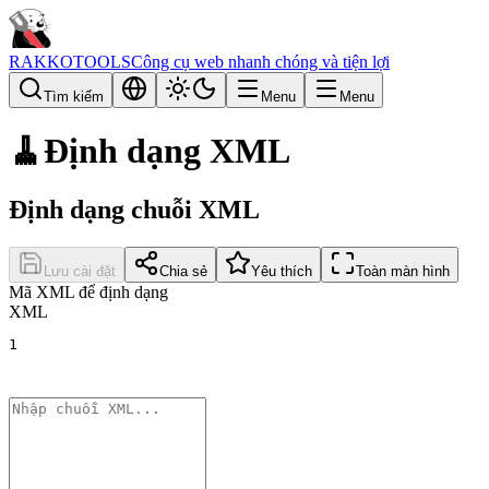
RAKKOTOOLS
Công cụ web nhanh chóng và tiện lợi
Tìm kiếm
Menu
Menu
🧹
Định dạng XML
Định dạng chuỗi XML
Lưu cài đặt
Chia sẻ
Yêu thích
Toàn màn hình
Mã XML để định dạng
XML
1