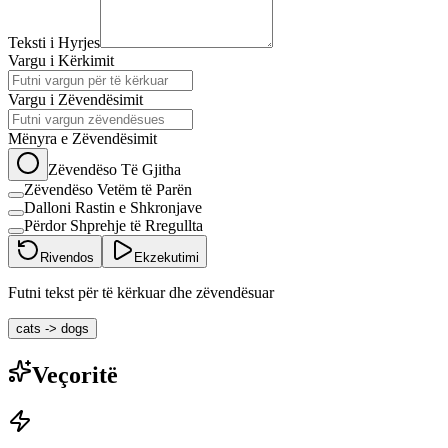
Teksti i Hyrjes
Vargu i Kërkimit
Vargu i Zëvendësimit
Mënyra e Zëvendësimit
Zëvendëso Të Gjitha
Zëvendëso Vetëm të Parën
Dalloni Rastin e Shkronjave
Përdor Shprehje të Rregullta
Rivendos
Ekzekutimi
Futni tekst për të kërkuar dhe zëvendësuar
cats -> dogs
Veçoritë