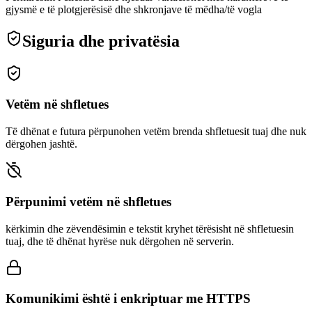
gjysmë e të plotgjerësisë dhe shkronjave të mëdha/të vogla
Siguria dhe privatësia
Vetëm në shfletues
Të dhënat e futura përpunohen vetëm brenda shfletuesit tuaj dhe nuk
dërgohen jashtë.
Përpunimi vetëm në shfletues
kërkimin dhe zëvendësimin e tekstit kryhet tërësisht në shfletuesin
tuaj, dhe të dhënat hyrëse nuk dërgohen në serverin.
Komunikimi është i enkriptuar me HTTPS