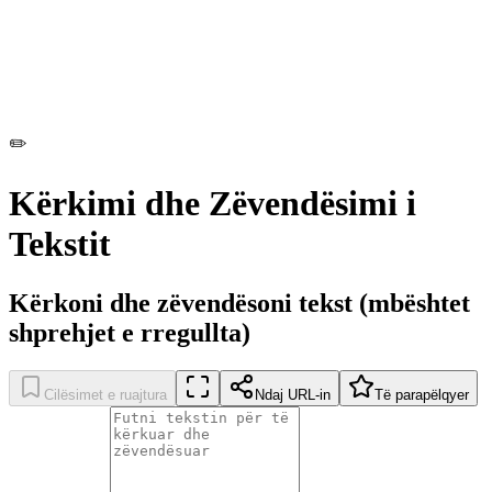
✏️
Kërkimi dhe Zëvendësimi i
Tekstit
Kërkoni dhe zëvendësoni tekst (mbështet
shprehjet e rregullta)
Cilësimet e ruajtura
Ndaj URL-in
Të parapëlqyer