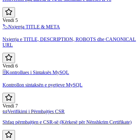
Vendi 5
🏷️
Nxjerrja TITLE & META
Nxjerrja e TITLE, DESCRIPTION, ROBOTS dhe CANONICAL
URL
Vendi 6
🗄️
Kontrollues i Sintaksës MySQL
Kontrollon sintaksën e pyetjeve MySQL
Vendi 7
📜
Verifikimi i Përmbajtjes CSR
Shfaq përmbajtjen e CSR-së (Kërkesë për Nënshkrim Certifikate)