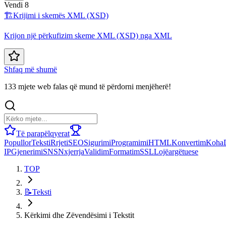
Vendi 8
🏗️
Krijimi i skemës XML (XSD)
Krijon një përkufizim skeme XML (XSD) nga XML
Shfaq më shumë
133 mjete web falas që mund të përdorni menjëherë!
Të parapëlqyerat
Popullor
Teksti
Rrjeti
SEO
Sigurimi
Programimi
HTML
Konvertim
Koha
IP
Gjenerimi
SNS
Nxjerrja
Validim
Formatim
SSL
Lojë
argëtuese
TOP
📝
Teksti
Kërkimi dhe Zëvendësimi i Tekstit