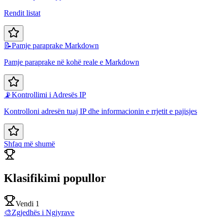
Rendit listat
📝
Pamje paraprake Markdown
Pamje paraprake në kohë reale e Markdown
📡
Kontrollimi i Adresës IP
Kontrolloni adresën tuaj IP dhe informacionin e rrjetit e pajisjes
Shfaq më shumë
Klasifikimi popullor
Vendi 1
🎨
Zgjedhës i Ngjyrave