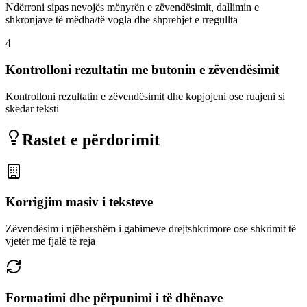
Ndërroni sipas nevojës mënyrën e zëvendësimit, dallimin e
shkronjave të mëdha/të vogla dhe shprehjet e rregullta
4
Kontrolloni rezultatin me butonin e zëvendësimit
Kontrolloni rezultatin e zëvendësimit dhe kopjojeni ose ruajeni si
skedar teksti
Rastet e përdorimit
Korrigjim masiv i teksteve
Zëvendësim i njëhershëm i gabimeve drejtshkrimore ose shkrimit të
vjetër me fjalë të reja
Formatimi dhe përpunimi i të dhënave