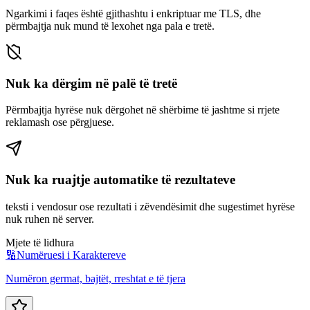
Ngarkimi i faqes është gjithashtu i enkriptuar me TLS, dhe
përmbajtja nuk mund të lexohet nga pala e tretë.
Nuk ka dërgim në palë të tretë
Përmbajtja hyrëse nuk dërgohet në shërbime të jashtme si rrjete
reklamash ose përgjuese.
Nuk ka ruajtje automatike të rezultateve
teksti i vendosur ose rezultati i zëvendësimit dhe sugestimet hyrëse
nuk ruhen në server.
Mjete të lidhura
🔢
Numëruesi i Karaktereve
Numëron germat, bajtët, rreshtat e të tjera