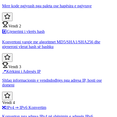
Merr kode ngjyrash nga paleta ose hapësira e ngjyrave
Vendi 2
#️⃣
Gjenerimi i vlerës hash
Konvertoni vargje me algoritmet MD5/SHA1/SHA256 dhe
gjeneroni vlerat hash së bashku
Vendi 3
📍
Kërkimi i Adresës IP
Shfaq informacionin e vendndodhjes nga adresa IP, hosti ose
domeni
Vendi 4
🔀
IPv4 ⇒ IPv6 Konvertim
Konverton nga adresa IPv4 në shënimin e adresës IPv6