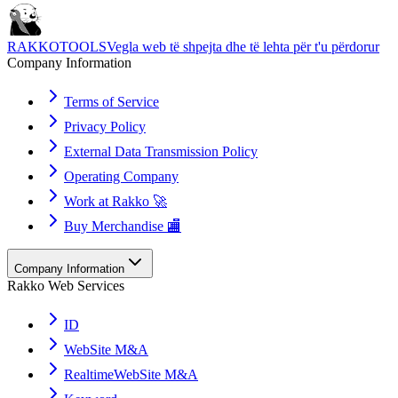
RAKKOTOOLS
Vegla web të shpejta dhe të lehta për t'u përdorur
Company Information
Terms of Service
Privacy Policy
External Data Transmission Policy
Operating Company
Work at Rakko 🚀
Buy Merchandise 🏬
Company Information
Rakko Web Services
ID
WebSite M&A
RealtimeWebSite M&A