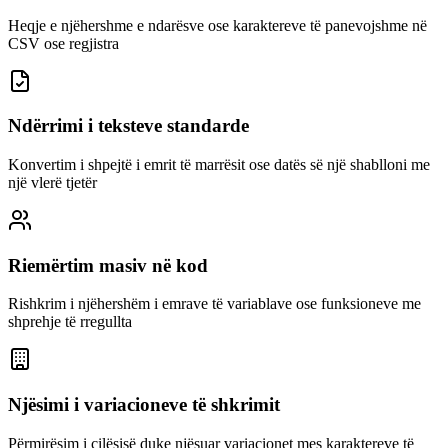
Heqje e njëhershme e ndarësve ose karaktereve të panevojshme në
CSV ose regjistra
Ndërrimi i teksteve standarde
Konvertim i shpejtë i emrit të marrësit ose datës së një shablloni me
një vlerë tjetër
Riemërtim masiv në kod
Rishkrim i njëhershëm i emrave të variablave ose funksioneve me
shprehje të rregullta
Njësimi i variacioneve të shkrimit
Përmirësim i cilësisë duke njësuar variacionet mes karaktereve të