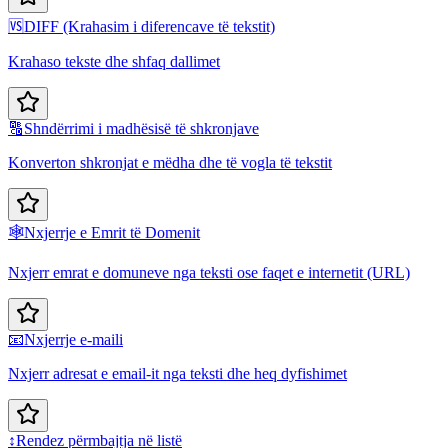
🆚
DIFF (Krahasim i diferencave të tekstit)
Krahaso tekste dhe shfaq dallimet
🔠
Shndërrimi i madhësisë të shkronjave
Konverton shkronjat e mëdha dhe të vogla të tekstit
🕸️
Nxjerrje e Emrit të Domenit
Nxjerr emrat e domuneve nga teksti ose faqet e internetit (URL)
📧
Nxjerrje e-maili
Nxjerr adresat e email-it nga teksti dhe heq dyfishimet
↕️
Rendez përmbajtja në listë