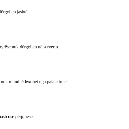
dërgohen jashtë.
t hyrëse nuk dërgohen në serverin.
 nuk mund të lexohet nga pala e tretë.
mash ose përgjuese.