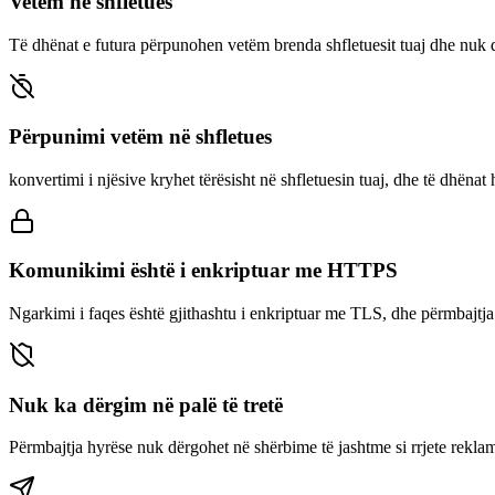
Vetëm në shfletues
Të dhënat e futura përpunohen vetëm brenda shfletuesit tuaj dhe nuk 
Përpunimi vetëm në shfletues
konvertimi i njësive kryhet tërësisht në shfletuesin tuaj, dhe të dhëna
Komunikimi është i enkriptuar me HTTPS
Ngarkimi i faqes është gjithashtu i enkriptuar me TLS, dhe përmbajtja
Nuk ka dërgim në palë të tretë
Përmbajtja hyrëse nuk dërgohet në shërbime të jashtme si rrjete rekla