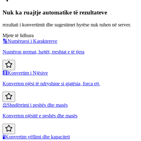
Nuk ka ruajtje automatike të rezultateve
rezultati i konvertimit dhe sugestimet hyrëse nuk ruhen në server.
Mjete të lidhura
🔢
Numëruesi i Karaktereve
Numëron germat, bajtët, rreshtat e të tjera
🧮
Konvertim i Njësive
Konverton njësi të ndryshme si gjatësia, forca etj.
⚖️
Shndërrimi i peshës dhe masës
Konverton njësitë e peshës dhe masës
🧪
Konvertim vëllimi dhe kapaciteti