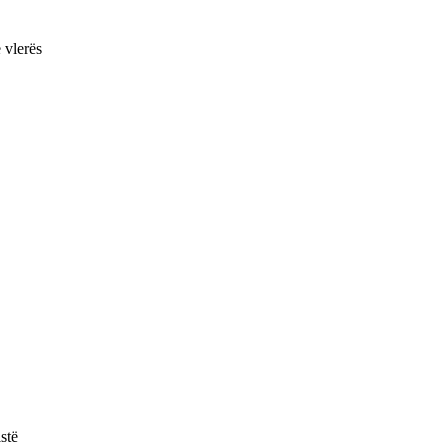
ë vlerës
stë