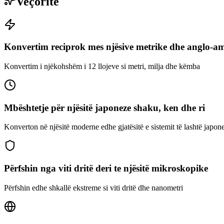
Veçoritë
Konvertim reciprok mes njësive metrike dhe anglo-a
Konvertim i njëkohshëm i 12 llojeve si metri, milja dhe këmba
Mbështetje për njësitë japoneze shaku, ken dhe ri
Konverton në njësitë moderne edhe gjatësitë e sistemit të lashtë japo
Përfshin nga viti dritë deri te njësitë mikroskopike
Përfshin edhe shkallë ekstreme si viti dritë dhe nanometri