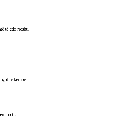
ë të çdo rreshti
 inç dhe këmbë
centimetra