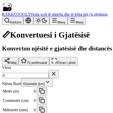
RAKKOTOOLS
Vegla web të shpejta dhe të lehta për t'u përdorur
Kërkimi
Meny
Meny
📏
Konvertuesi i Gjatësisë
Konverton njësitë e gjatësisë dhe distancës
Ndaj
Të preferuarat
Ekran i plotë
Vlera
Njësia Bazë
Kilometër (km)
Metër (m)
0
Centimetër (cm)
0
Milimetër (mm)
0