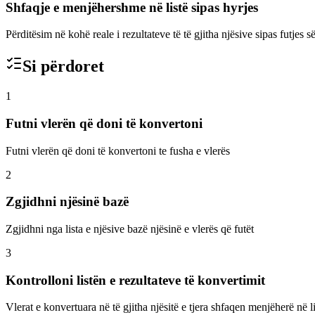
Shfaqje e menjëhershme në listë sipas hyrjes
Përditësim në kohë reale i rezultateve të të gjitha njësive sipas futjes s
Si përdoret
1
Futni vlerën që doni të konvertoni
Futni vlerën që doni të konvertoni te fusha e vlerës
2
Zgjidhni njësinë bazë
Zgjidhni nga lista e njësive bazë njësinë e vlerës që futët
3
Kontrolloni listën e rezultateve të konvertimit
Vlerat e konvertuara në të gjitha njësitë e tjera shfaqen menjëherë në li