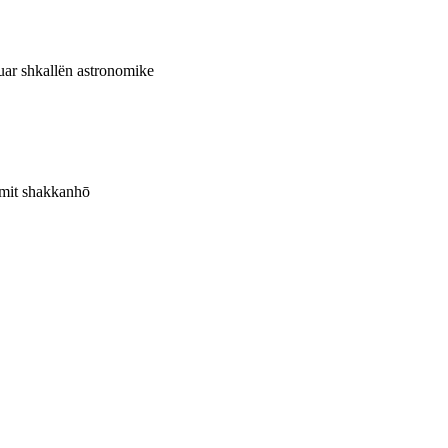
tuar shkallën astronomike
emit shakkanhō