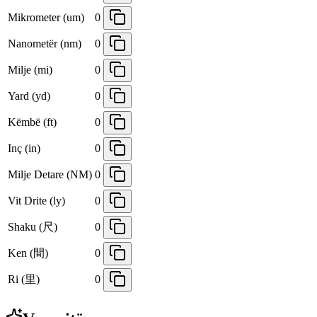
Mikrometer (um)
0
Nanometër (nm)
0
Milje (mi)
0
Yard (yd)
0
Këmbë (ft)
0
Inç (in)
0
Milje Detare (NM)
0
Vit Drite (ly)
0
Shaku (尺)
0
Ken (間)
0
Ri (里)
0