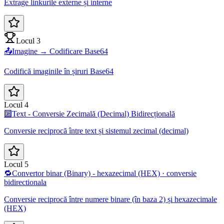
Extrage linkurile externe și interne
Locul 3
📤
Imagine → Codificare Base64
Codifică imaginile în șiruri Base64
Locul 4
🔟
Text - Conversie Zecimală (Decimal) Bidirecțională
Conversie reciprocă între text și sistemul zecimal (decimal)
Locul 5
🔁
Convertor binar (Binary) - hexazecimal (HEX) · conversie
bidirectionala
Conversie reciprocă între numere binare (în baza 2) și hexazecimale
(HEX)