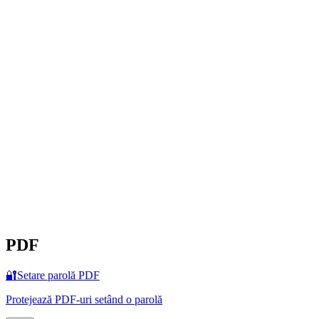
PDF
🔐
Setare parolă PDF
Protejează PDF-uri setând o parolă