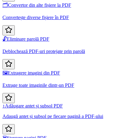
🗂️
Convertor din alte fișiere la PDF
Convertește diverse fișiere în PDF
🔓
Eliminare parolă PDF
Deblochează PDF-uri protejate prin parolă
🖼️
Extragere imagini din PDF
Extrage toate imaginile dintr-un PDF
↕️
Adăugare antet și subsol PDF
Adaugă antet și subsol pe fiecare pagină a PDF-ului
🗑️
Ștergere pagini PDF