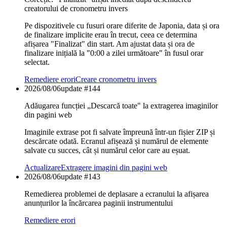
creatorului de cronometru invers
Pe dispozitivele cu fusuri orare diferite de Japonia, data și ora
de finalizare implicite erau în trecut, ceea ce determina
afișarea "Finalizat" din start. Am ajustat data și ora de
finalizare inițială la "0:00 a zilei următoare" în fusul orar
selectat.
Remediere erori
Creare cronometru invers
2026/08/06
update #
144
Adăugarea funcției „Descarcă toate" la extragerea imaginilor
din pagini web
Imaginile extrase pot fi salvate împreună într-un fișier ZIP și
descărcate odată. Ecranul afișează și numărul de elemente
salvate cu succes, cât și numărul celor care au eșuat.
Actualizare
Extragere imagini din pagini web
2026/08/06
update #
143
Remedierea problemei de deplasare a ecranului la afișarea
anunțurilor la încărcarea paginii instrumentului
Remediere erori