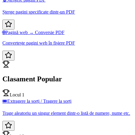
Șterge pagini specificate dintr-un PDF
🌐
Pagină web → Conversie PDF
Convertește pagini web în fișiere PDF
Clasament Popular
Locul 1
🎟️
Extragere la sorți / Tragere la sorți
Trage aleatoriu un singur element dintr-o listă de numere, nume etc.