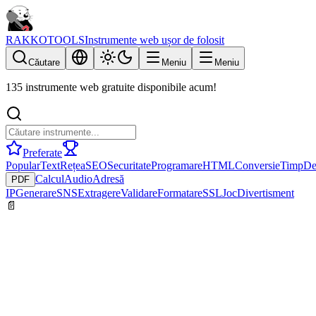
RAKKOTOOLS
Instrumente web ușor de folosit
Căutare
Meniu
Meniu
135 instrumente web gratuite disponibile acum!
Preferate
Popular
Text
Rețea
SEO
Securitate
Programare
HTML
Conversie
Timp
De
Calcul
Audio
Adresă
PDF
IP
Generare
SNS
Extragere
Validare
Formatare
SSL
Joc
Divertisment
📄