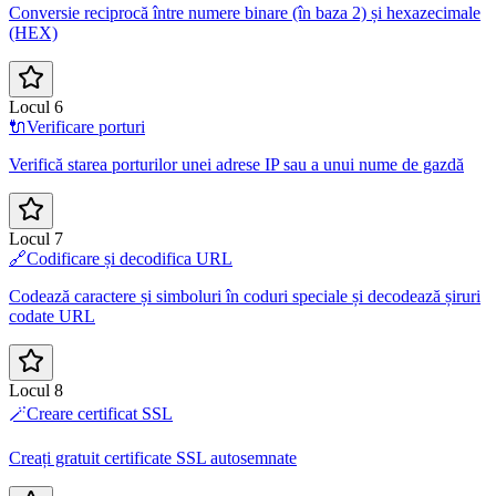
Conversie reciprocă între numere binare (în baza 2) și hexazecimale
(HEX)
Locul 6
🔌
Verificare porturi
Verifică starea porturilor unei adrese IP sau a unui nume de gazdă
Locul 7
🔗
Codificare și decodifica URL
Codează caractere și simboluri în coduri speciale și decodează șiruri
codate URL
Locul 8
🪄
Creare certificat SSL
Creați gratuit certificate SSL autosemnate