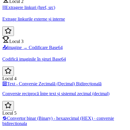
Locul 2
⛓️
Extragere linkuri (href, src)
Extrage linkurile externe și interne
Locul 3
📤
Imagine → Codificare Base64
Codifică imaginile în șiruri Base64
Locul 4
🔟
Text - Conversie Zecimală (Decimal) Bidirecțională
Conversie reciprocă între text și sistemul zecimal (decimal)
Locul 5
🔁
Convertor binar (Binary) - hexazecimal (HEX) · conversie
bidirectionala