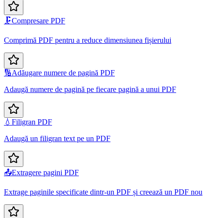
🗜️
Compresare PDF
Comprimă PDF pentru a reduce dimensiunea fișierului
🔢
Adăugare numere de pagină PDF
Adaugă numere de pagină pe fiecare pagină a unui PDF
💧
Filigran PDF
Adaugă un filigran text pe un PDF
📤
Extragere pagini PDF
Extrage paginile specificate dintr-un PDF și creează un PDF nou