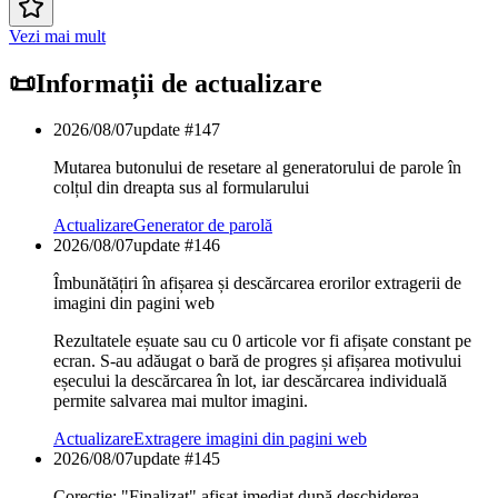
Vezi mai mult
📜
Informații de actualizare
2026/08/07
update #
147
Mutarea butonului de resetare al generatorului de parole în
colțul din dreapta sus al formularului
Actualizare
Generator de parolă
2026/08/07
update #
146
Îmbunătățiri în afișarea și descărcarea erorilor extragerii de
imagini din pagini web
Rezultatele eșuate sau cu 0 articole vor fi afișate constant pe
ecran. S-au adăugat o bară de progres și afișarea motivului
eșecului la descărcarea în lot, iar descărcarea individuală
permite salvarea mai multor imagini.
Actualizare
Extragere imagini din pagini web
2026/08/07
update #
145
Corecție: "Finalizat" afișat imediat după deschiderea