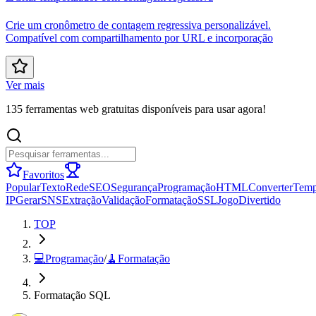
Crie um cronômetro de contagem regressiva personalizável.
Compatível com compartilhamento por URL e incorporação
Ver mais
135 ferramentas web gratuitas disponíveis para usar agora!
Favoritos
Popular
Texto
Rede
SEO
Segurança
Programação
HTML
Converter
Tem
IP
Gerar
SNS
Extração
Validação
Formatação
SSL
Jogo
Divertido
TOP
💻
Programação
/
🧹
Formatação
Formatação SQL