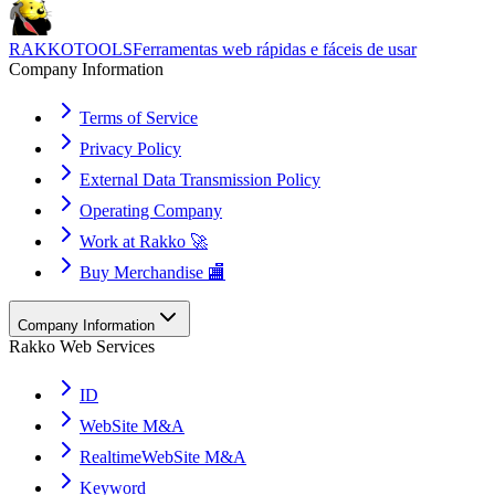
RAKKOTOOLS
Ferramentas web rápidas e fáceis de usar
Company Information
Terms of Service
Privacy Policy
External Data Transmission Policy
Operating Company
Work at Rakko 🚀
Buy Merchandise 🏬
Company Information
Rakko Web Services
ID
WebSite M&A
RealtimeWebSite M&A
Keyword