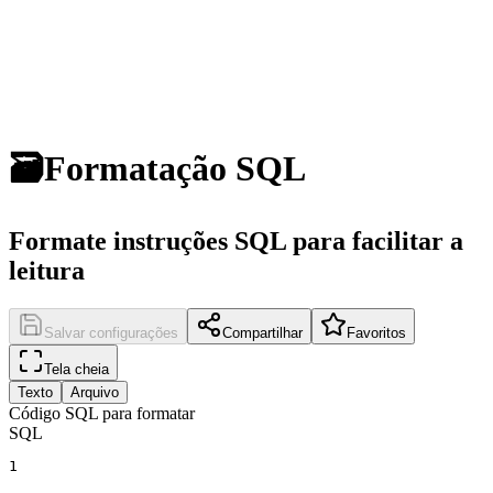
🗃️
Formatação SQL
Formate instruções SQL para facilitar a
leitura
Salvar configurações
Compartilhar
Favoritos
Tela cheia
Texto
Arquivo
Código SQL para formatar
SQL
1