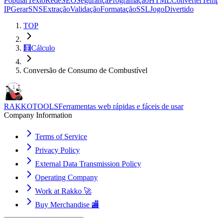
Popular
Texto
Rede
SEO
Segurança
Programação
HTML
Converter
Tem
IP
Gerar
SNS
Extração
Validação
Formatação
SSL
Jogo
Divertido
TOP
🧮
Cálculo
Conversão de Consumo de Combustível
RAKKOTOOLS
Ferramentas web rápidas e fáceis de usar
Company Information
Terms of Service
Privacy Policy
External Data Transmission Policy
Operating Company
Work at Rakko 🚀
Buy Merchandise 🏬