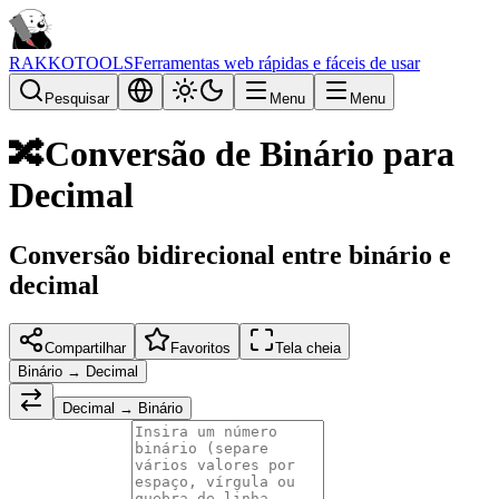
RAKKOTOOLS
Ferramentas web rápidas e fáceis de usar
Pesquisar
Menu
Menu
🔀
Conversão de Binário para
Decimal
Conversão bidirecional entre binário e
decimal
Compartilhar
Favoritos
Tela cheia
Binário → Decimal
Decimal → Binário