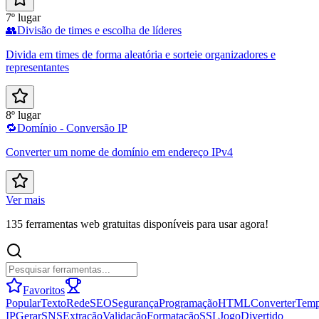
7º lugar
👥
Divisão de times e escolha de líderes
Divida em times de forma aleatória e sorteie organizadores e
representantes
8º lugar
🔁
Domínio - Conversão IP
Converter um nome de domínio em endereço IPv4
Ver mais
135 ferramentas web gratuitas disponíveis para usar agora!
Favoritos
Popular
Texto
Rede
SEO
Segurança
Programação
HTML
Converter
Tem
IP
Gerar
SNS
Extração
Validação
Formatação
SSL
Jogo
Divertido