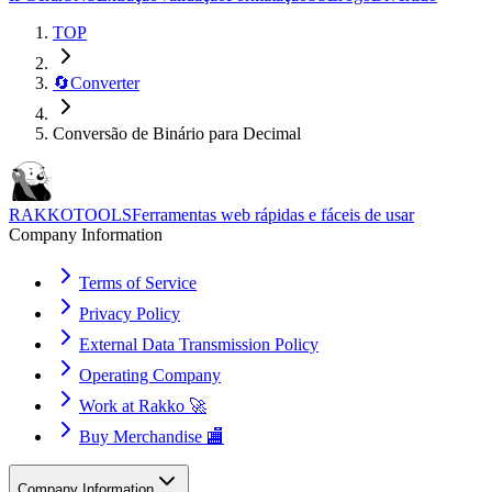
TOP
🔄
Converter
Conversão de Binário para Decimal
RAKKOTOOLS
Ferramentas web rápidas e fáceis de usar
Company Information
Terms of Service
Privacy Policy
External Data Transmission Policy
Operating Company
Work at Rakko 🚀
Buy Merchandise 🏬
Company Information