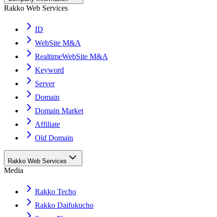
Rakko Web Services
ID
WebSite M&A
RealtimeWebSite M&A
Keyword
Server
Domain
Domain Market
Affiliate
Old Domain
Rakko Web Services
Media
Rakko Techo
Rakko Daifukucho