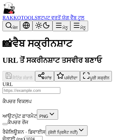
RAKKOTOOLS
ਝਟਪਟ ਵਰਤੋਂ ਯੋਗ ਵੈੱਬ ਟੂਲ
ਖੋਜ
ਮੇਨੂ
ਮੇਨੂ
📸
ਵੈਬ ਸਕ੍ਰੀਨਸ਼ਾਟ
URL ਤੋਂ ਸਕਰੀਨਸ਼ਾਟ ਤਸਵੀਰ ਬਣਾਓ
ਸੈਟਿੰਗ ਸੰਭਾਲੋ
ਸਾਂਝ
ਪਸੰਦੀਦਾ
ਪੂਰੀ ਸਕ੍ਰੀਨ
URL
ਕੈਪਚਰ ਵਿਕਲਪ
ਆਉਟਪੁੱਟ ਫ਼ਾਰਮੈਟ
PNG
ਕੈਪਚਰ ਰੇਂਜ
ਰੈਜ਼ੋਲਿਊਸ਼ਨ · ਡਿਵਾਈਸ
(ਕੋਈ ਪ੍ਰਿਸੈਟ ਨਹੀਂ)
ਚੌੜਾਈ (px)