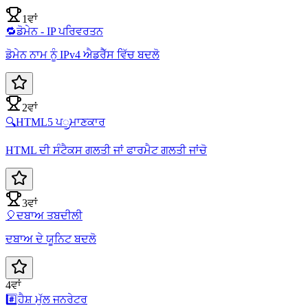
1ਵਾਂ
🔁
ਡੋਮੇਨ - IP ਪਰਿਵਰਤਨ
ਡੋਮੇਨ ਨਾਮ ਨੂੰ IPv4 ਐਡਰੈੱਸ ਵਿੱਚ ਬਦਲੋ
2ਵਾਂ
🔍
HTML5 ਪ್ರਮਾਣਕਾਰ
HTML ਦੀ ਸੰਟੈਕਸ ਗਲਤੀ ਜਾਂ ਫਾਰਮੈਟ ਗਲਤੀ ਜਾਂਚੋ
3ਵਾਂ
🎈
ਦਬਾਅ ਤਬਦੀਲੀ
ਦਬਾਅ ਦੇ ਯੂਨਿਟ ਬਦਲੋ
4ਵਾਂ
#️⃣
ਹੈਸ਼ ਮੁੱਲ ਜਨਰੇਟਰ