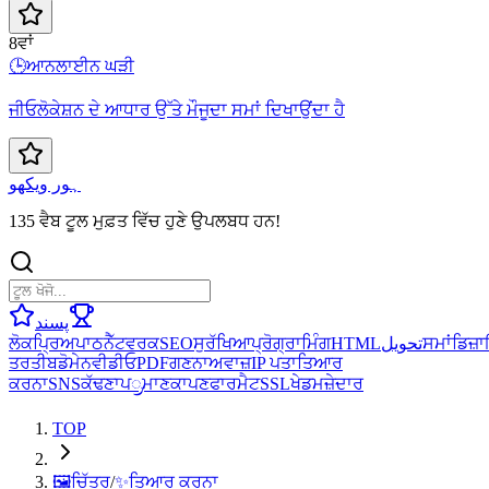
8ਵਾਂ
🕒
ਆਨਲਾਈਨ ਘੜੀ
ਜੀਓਲੋਕੇਸ਼ਨ ਦੇ ਆਧਾਰ ਉੱਤੇ ਮੌਜੂਦਾ ਸਮਾਂ ਦਿਖਾਉਂਦਾ ਹੈ
ہور ویکھو
135 ਵੈਬ ਟੂਲ ਮੁਫ਼ਤ ਵਿੱਚ ਹੁਣੇ ਉਪਲਬਧ ਹਨ!
پسند
ਲੋਕਪ੍ਰਿਅ
ਪਾਠ
ਨੈੱਟਵਰਕ
SEO
ਸੁਰੱਖਿਆ
ਪ੍ਰੋਗ੍ਰਾਮਿੰਗ
HTML
تحويل
ਸਮਾਂ
ਡਿਜ਼
ਤਰਤੀਬ
ਡੋਮੇਨ
ਵੀਡੀਓ
PDF
ਗਣਨਾ
ਅਵਾਜ਼
IP ਪਤਾ
ਤਿਆਰ
ਕਰਨਾ
SNS
ਕੱਢਣਾ
ਪ್ರਮਾਣਕਾਪਣ
ਫਾਰਮੈਟ
SSL
ਖੇਡ
ਮਜ਼ੇਦਾਰ
TOP
🖼️
ਚਿੱਤਰ
/
✨
ਤਿਆਰ ਕਰਨਾ