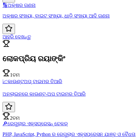
🔢
ଅକ୍ଷର ଗଣନା
ଅକ୍ଷର ସଂଖ୍ୟା, ବାଇଟ ସଂଖ୍ୟା, ଧାଡ଼ି ସଂଖ୍ୟା ଆଦି ଗଣନା
ଆହୁରି ଦେଖନ୍ତୁ
ଲୋକପ୍ରିୟ ରୟାଙ୍କିଂ
1ତମ
📈
କାଉଣ୍ଟଅପ୍ ଟାଇମର ତିଆରି
ଅନଲାଇନରେ କାଉଣ୍ଟ-ଅପ ଟାଇମର ତିଆରି
2ତମ
🔎
ରେଗୁଲାର ଏକ୍ସପ୍ରେସନ୍ ଚେକର୍
PHP, JavaScript, Python ର ରେଗୁଲାର ଏକ୍ସପ୍ରେସନ ଯାଞ୍ଚ ଓ ବୈଧତା