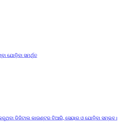
 ଯୋଡ଼ିବା ସମର୍ଥିତ
ପ କରୁଥିବା ଡିଜିଟାଲ କାଉଣ୍ଟର ତିଆରି, ସେୟାର ଓ ଯୋଡ଼ିବା ସମ୍ଭବ।