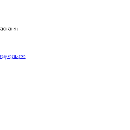
ୁ ପଠାଯାଏ।
ୟକୁ ରୂପାନ୍ତର