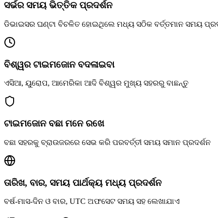
ସର୍ଭର ସମୟ ଭିତ୍ତିକ ପ୍ରଦର୍ଶନ
ଡିଭାଇସର ଘଣ୍ଟା ବିଚଳିତ ହୋଇଥିଲେ ମଧ୍ୟ ସଠିକ ବର୍ତ୍ତମାନ ସମୟ ପ୍ରଦ
ବିଶ୍ୱର ଟାଇମଜୋନ ବଦଳାଇବା
ଏସିଆ, ୟୁରୋପ, ଆମେରିକା ଆଦି ବିଶ୍ୱର ମୁଖ୍ୟ ସହରରୁ ବାଛନ୍ତୁ
ଟାଇମଜୋନ ବଛା ମନେ ରଖେ
ବଛା ସହରକୁ ବ୍ରାଉଜରରେ ସେଭ କରି ପରବର୍ତ୍ତୀ ସମୟ ସମାନ ପ୍ରଦର୍ଶନ
ତାରିଖ, ବାର, ସମୟ ପାର୍ଥକ୍ୟ ମଧ୍ୟ ପ୍ରଦର୍ଶନ
ବର୍ଷ-ମାସ-ଦିନ ଓ ବାର, UTC ଅଫସେଟ ସମୟ ସହ ଲେଖାଯାଏ