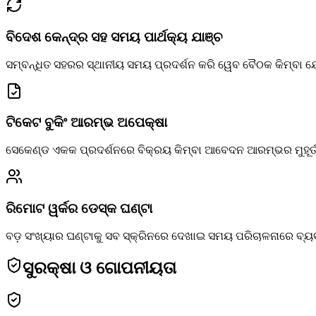
ବିଦେଶ କେନ୍ଦ୍ର ସହ ସମୟ ପାର୍ଥକ୍ୟ ଯାଞ୍ଚ
ସମ୍ବନ୍ଧିତ ସହରର ସ୍ଥାନୀୟ ସମୟ ପ୍ରଦର୍ଶନ କରି ୱେବ ବୈଠକ କିମ୍ବା
ଟିକେଟ ବୁକିଂ ଆରମ୍ଭ ଅପେକ୍ଷା
ସେକେଣ୍ଡ ଏକକ ପ୍ରଦର୍ଶନରେ ବିକ୍ରୟ କିମ୍ବା ଆବେଦନ ଆରମ୍ଭର ମୁହୂର୍ତ
ରିମୋଟ ୱର୍କର ଡେସ୍କ ଘଣ୍ଟା
ବଡ଼ ସଂଖ୍ୟାର ଘଣ୍ଟାକୁ ସବ ସ୍କ୍ରିନରେ ଦେଖାଇ ସମୟ ପରିଚାଳନାରେ ବ୍
ସୁରକ୍ଷା ଓ ଗୋପନୀୟତା