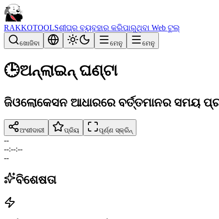
RAKKOTOOLS
ଶୀଘ୍ର ବ୍ୟବହାର କରିପାରୁଥିବା Web ଟୁଲ୍
ଖୋଜିବା
ମେନୁ
ମେନୁ
🕒
ଅନ୍ଲାଇନ୍ ଘଣ୍ଟା
ଜିଓଲୋକେସନ ଆଧାରରେ ବର୍ତ୍ତମାନର ସମୟ ପ୍ର
ଅଂଶୀଦାରୀ
ପ୍ରିୟ
ପୂର୍ଣ୍ଣ ସ୍କ୍ରିନ୍
--
--
:
--
:
--
--
ବିଶେଷତା