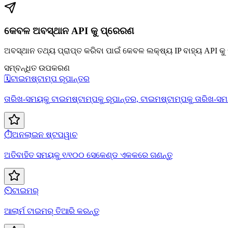
କେବଳ ଅବସ୍ଥାନ API କୁ ପ୍ରେରଣ
ଅବସ୍ଥାନ ତଥ୍ୟ ପ୍ରାପ୍ତ କରିବା ପାଇଁ କେବଳ ଲକ୍ଷ୍ୟ IP ବାହ୍ୟ API କ
ସମ୍ବନ୍ଧିତ ଉପକରଣ
🗓️
ଟାଇମଷ୍ଟାମ୍ପ ରୂପାନ୍ତର
ତାରିଖ-ସମୟକୁ ଟାଇମଷ୍ଟାମ୍ପକୁ ରୂପାନ୍ତର, ଟାଇମଷ୍ଟାମ୍ପକୁ ତାରିଖ-ସମ
⏱️
ଅନଲାଇନ ଷ୍ଟପୱାଚ
ଅତିବାହିତ ସମୟକୁ ୧/୧୦୦ ସେକେଣ୍ଡ ଏକକରେ ଗଣନ୍ତୁ
⏲️
ଟାଇମର୍
ଆଲାର୍ମ ଟାଇମର୍ ତିଆରି କରନ୍ତୁ