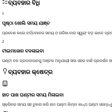
ବ୍ୟବହାର ବିଧି
1
ପୃଷ୍ଠା ଖୋଲି ସମୟ ଯାଞ୍ଚ
ପ୍ରବେଶ କଲେ ବର୍ତ୍ତମାନର ସମୟ ଓ ତାରିଖ-ବାର ସ୍ୱୟଂ ବଡ଼ ଭାବେ ପ୍ରଦର
2
ଟାଇମଜୋନ ବଦଳାଇବା
ଘଣ୍ଟା ତଳ ଡ୍ରପଡାଉନରୁ ଅଞ୍ଚଳ ଅନୁଯାୟୀ ସଜା ସହର ବାଛି ପ୍ରଦର୍ଶନ ସ
ବ୍ୟବହାର କ୍ଷେତ୍ର
ହାତ ପାଖ ଘଣ୍ଟାର ସମୟ ମିଳାଇବା
ସ୍କ୍ରିନର ସମୟ ସହ ତୁଳନା କରି ହାତ ଘଣ୍ଟା କିମ୍ବା କାନ୍ଥ ଘଣ୍ଟା ସଜାଡ଼ନ୍ତ