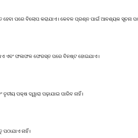
 ହେବା ପରେ ବିଲୋପ କରାଯାଏ। କେବଳ ପ୍ରଶ୍ନ ପାଇଁ ଆବଶ୍ୟକ ସୂଚନା ପ
ରାଯାଏ ଏବଂ ଫଳାଫଳ ଫେରସ୍ତ ପରେ ବିନଷ୍ଟ ହୋଇଯାଏ।
ୃତୀୟ ପକ୍ଷ ଦ୍ୱାରା ପଢ଼ାଯାଇ ପାରିବ ନାହିଁ।
ୁ ପଠାଯାଏ ନାହିଁ।