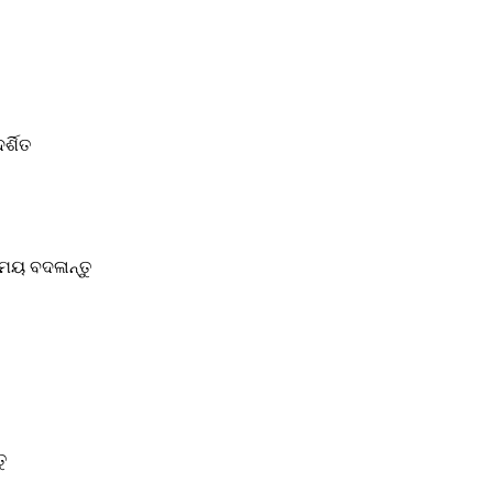
୍ଶିତ
ମୟ ବଦଳାନ୍ତୁ
ୁ