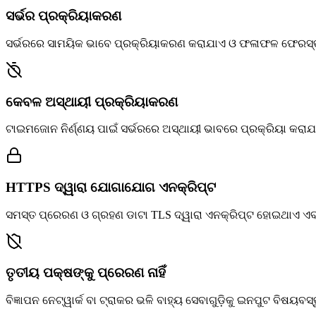
ସର୍ଭର ପ୍ରକ୍ରିୟାକରଣ
ସର୍ଭରରେ ସାମୟିକ ଭାବେ ପ୍ରକ୍ରିୟାକରଣ କରାଯାଏ ଓ ଫଳାଫଳ ଫେରସ୍ତ
କେବଳ ଅସ୍ଥାୟୀ ପ୍ରକ୍ରିୟାକରଣ
ଟାଇମଜୋନ ନିର୍ଣ୍ଣୟ ପାଇଁ ସର୍ଭରରେ ଅସ୍ଥାୟୀ ଭାବରେ ପ୍ରକ୍ରିୟା କ
HTTPS ଦ୍ୱାରା ଯୋଗାଯୋଗ ଏନକ୍ରିପ୍ଟ
ସମସ୍ତ ପ୍ରେରଣ ଓ ଗ୍ରହଣ ଡାଟା TLS ଦ୍ୱାରା ଏନକ୍ରିପ୍ଟ ହୋଇଥାଏ ଏବଂ ତ
ତୃତୀୟ ପକ୍ଷଙ୍କୁ ପ୍ରେରଣ ନାହିଁ
ବିଜ୍ଞାପନ ନେଟ୍‌ୱାର୍କ ବା ଟ୍ରାକର ଭଳି ବାହ୍ୟ ସେବାଗୁଡ଼ିକୁ ଇନପୁଟ ବିଷୟବସ୍ତ