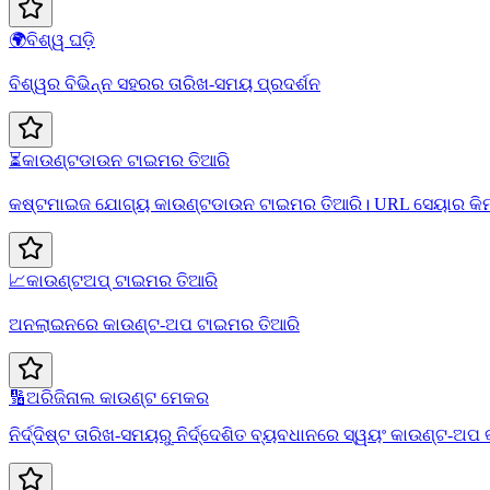
🌍
ବିଶ୍ୱ ଘଡ଼ି
ବିଶ୍ୱର ବିଭିନ୍ନ ସହରର ତାରିଖ-ସମୟ ପ୍ରଦର୍ଶନ
⏳
କାଉଣ୍ଟଡାଉନ ଟାଇମର ତିଆରି
କଷ୍ଟମାଇଜ ଯୋଗ୍ୟ କାଉଣ୍ଟଡାଉନ ଟାଇମର ତିଆରି। URL ସେୟାର କିମ୍ବା
📈
କାଉଣ୍ଟଅପ୍ ଟାଇମର ତିଆରି
ଅନଲାଇନରେ କାଉଣ୍ଟ-ଅପ ଟାଇମର ତିଆରି
🔢
ଅରିଜିନାଲ କାଉଣ୍ଟ ମେକର
ନିର୍ଦ୍ଦିଷ୍ଟ ତାରିଖ-ସମୟରୁ ନିର୍ଦ୍ଦେଶିତ ବ୍ୟବଧାନରେ ସ୍ୱୟଂ କାଉଣ୍ଟ-ଅ