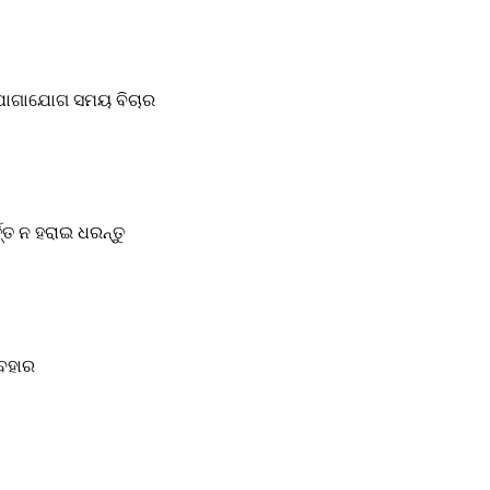
 ଯୋଗାଯୋଗ ସମୟ ବିଚାର
୍ତ ନ ହରାଇ ଧରନ୍ତୁ
ୟବହାର