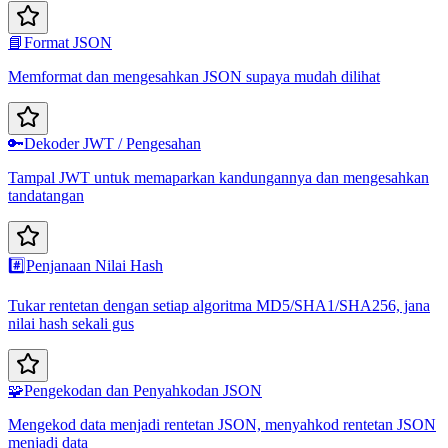
📘
Format JSON
Memformat dan mengesahkan JSON supaya mudah dilihat
🔑
Dekoder JWT / Pengesahan
Tampal JWT untuk memaparkan kandungannya dan mengesahkan
tandatangan
#️⃣
Penjanaan Nilai Hash
Tukar rentetan dengan setiap algoritma MD5/SHA1/SHA256, jana
nilai hash sekali gus
🧩
Pengekodan dan Penyahkodan JSON
Mengekod data menjadi rentetan JSON, menyahkod rentetan JSON
menjadi data