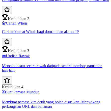
Kedudukan 2
📇
Carian Whois
Cari maklumat Whois bagi domain dan alamat IP
Kedudukan 3
🎟️
Undian Rawak
Mencabut satu secara rawak daripada senarai nombor, nama dan
lain-lain
Kedudukan 4
⏳
Buat Pemasa Mundur
Membuat pemasa kira detik yang boleh disuaikan. Menyokong
perkongsian URL dan benaman