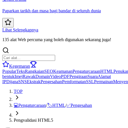
Paparkan tarikh dan masa bagi bandar di seluruh dunia
Lihat Selengkapnya
135 alat Web percuma yang boleh digunakan sekarang juga!
Kegemaran
Popular
Teks
Rangkaian
SEO
Keamanan
Pengaturcaraan
HTML
Penuka
bentuk
Imej
Rawak
Domain
Video
PDF
Pengiraan
Suara
Alamat
IP
Dijana
SNS
Ekstrak
Pengesahan
Pemformatan
SSL
Permainan
Menyen
TOP
💻
Pengaturcaraan
/
🏷️
HTML
/
✅
Pengesahan
Pengvalidasi HTML5