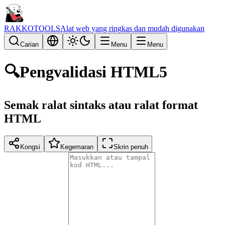
RAKKOTOOLS
Alat web yang ringkas dan mudah digunakan
Carian
Menu
Menu
🔍
Pengvalidasi HTML5
Semak ralat sintaks atau ralat format
HTML
Kongsi
Kegemaran
Skrin penuh