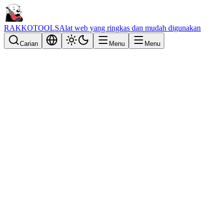
RAKKOTOOLS
Alat web yang ringkas dan mudah digunakan
Carian
Menu
Menu