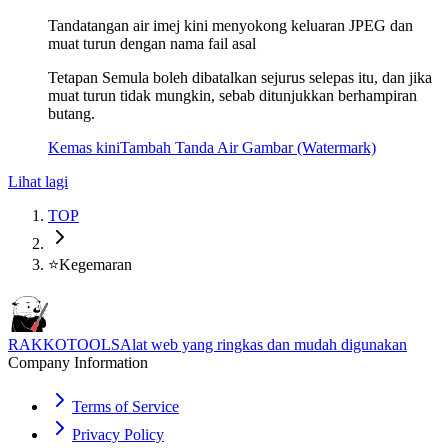
Tandatangan air imej kini menyokong keluaran JPEG dan
muat turun dengan nama fail asal
Tetapan Semula boleh dibatalkan sejurus selepas itu, dan jika
muat turun tidak mungkin, sebab ditunjukkan berhampiran
butang.
Kemas kini
Tambah Tanda Air Gambar (Watermark)
Lihat lagi
TOP
⭐
Kegemaran
RAKKOTOOLS
Alat web yang ringkas dan mudah digunakan
Company Information
Terms of Service
Privacy Policy