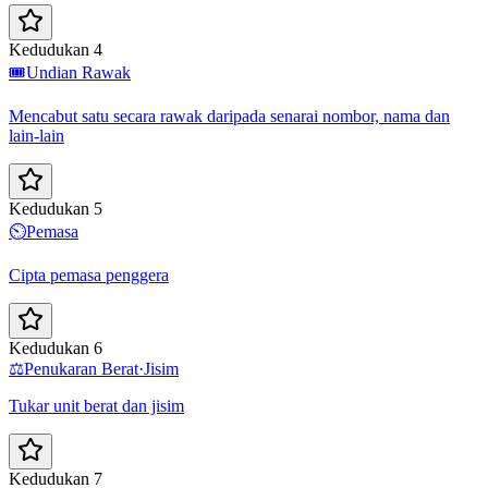
Kedudukan 4
🎟️
Undian Rawak
Mencabut satu secara rawak daripada senarai nombor, nama dan
lain-lain
Kedudukan 5
⏲️
Pemasa
Cipta pemasa penggera
Kedudukan 6
⚖️
Penukaran Berat·Jisim
Tukar unit berat dan jisim
Kedudukan 7