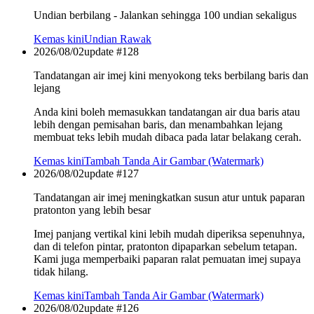
Undian berbilang - Jalankan sehingga 100 undian sekaligus
Kemas kini
Undian Rawak
2026/08/02
update #
128
Tandatangan air imej kini menyokong teks berbilang baris dan
lejang
Anda kini boleh memasukkan tandatangan air dua baris atau
lebih dengan pemisahan baris, dan menambahkan lejang
membuat teks lebih mudah dibaca pada latar belakang cerah.
Kemas kini
Tambah Tanda Air Gambar (Watermark)
2026/08/02
update #
127
Tandatangan air imej meningkatkan susun atur untuk paparan
pratonton yang lebih besar
Imej panjang vertikal kini lebih mudah diperiksa sepenuhnya,
dan di telefon pintar, pratonton dipaparkan sebelum tetapan.
Kami juga memperbaiki paparan ralat pemuatan imej supaya
tidak hilang.
Kemas kini
Tambah Tanda Air Gambar (Watermark)
2026/08/02
update #
126