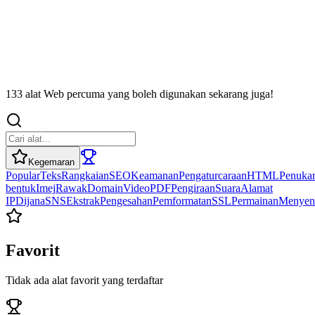
133 alat Web percuma yang boleh digunakan sekarang juga!
Kegemaran
Popular
Teks
Rangkaian
SEO
Keamanan
Pengaturcaraan
HTML
Penuka
bentuk
Imej
Rawak
Domain
Video
PDF
Pengiraan
Suara
Alamat
IP
Dijana
SNS
Ekstrak
Pengesahan
Pemformatan
SSL
Permainan
Menyen
Favorit
Tidak ada alat favorit yang terdaftar