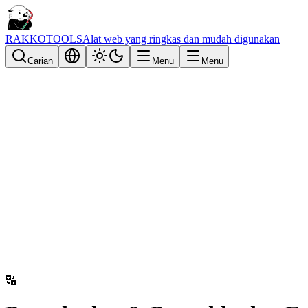
RAKKOTOOLS
Alat web yang ringkas dan mudah digunakan
Carian
Menu
Menu
🔣