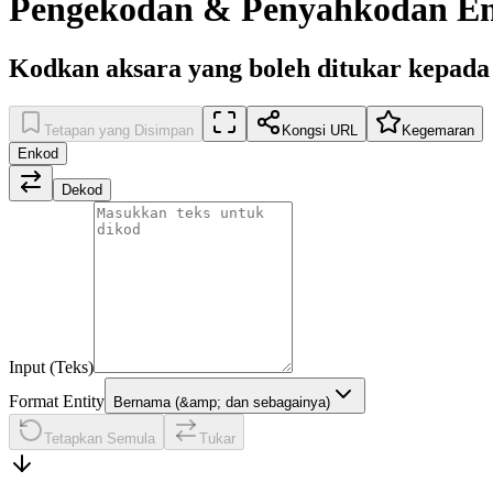
Pengekodan & Penyahkodan E
Kodkan aksara yang boleh ditukar kepad
Tetapan yang Disimpan
Kongsi URL
Kegemaran
Enkod
Dekod
Input (Teks)
Format Entity
Bernama (&amp; dan sebagainya)
Tetapkan Semula
Tukar