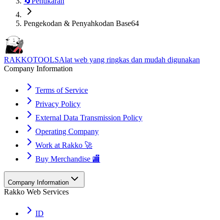
🔄
Penukaran
Pengekodan & Penyahkodan Base64
RAKKOTOOLS
Alat web yang ringkas dan mudah digunakan
Company Information
Terms of Service
Privacy Policy
External Data Transmission Policy
Operating Company
Work at Rakko 🚀
Buy Merchandise 🏬
Company Information
Rakko Web Services
ID