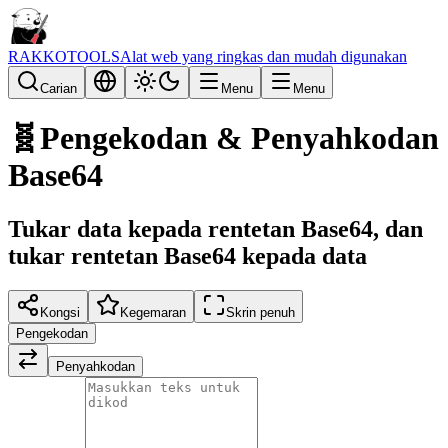
RAKKOTOOLS
Alat web yang ringkas dan mudah digunakan
Carian
Menu
Menu
🧬
Pengekodan & Penyahkodan
Base64
Tukar data kepada rentetan Base64, dan
tukar rentetan Base64 kepada data
Kongsi
Kegemaran
Skrin penuh
Pengekodan
Penyahkodan