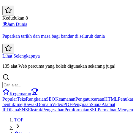
Kedudukan 8
🌍
Jam Dunia
Paparkan tarikh dan masa bagi bandar di seluruh dunia
Lihat Selengkapnya
135 alat Web percuma yang boleh digunakan sekarang juga!
Kegemaran
Popular
Teks
Rangkaian
SEO
Keamanan
Pengaturcaraan
HTML
Penuka
bentuk
Imej
Rawak
Domain
Video
PDF
Pengiraan
Suara
Alamat
IP
Dijana
SNS
Ekstrak
Pengesahan
Pemformatan
SSL
Permainan
Menyen
TOP