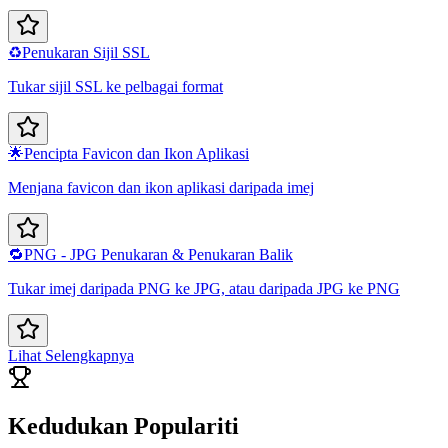
♻️
Penukaran Sijil SSL
Tukar sijil SSL ke pelbagai format
🌟
Pencipta Favicon dan Ikon Aplikasi
Menjana favicon dan ikon aplikasi daripada imej
🔁
PNG - JPG Penukaran & Penukaran Balik
Tukar imej daripada PNG ke JPG, atau daripada JPG ke PNG
Lihat Selengkapnya
Kedudukan Populariti