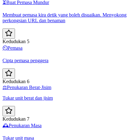
⏳
Buat Pemasa Mundur
Membuat pemasa kira detik yang boleh disuaikan. Menyokong
perkongsian URL dan benaman
Kedudukan 5
⏲️
Pemasa
Cipta pemasa penggera
Kedudukan 6
⚖️
Penukaran Berat·Jisim
Tukar unit berat dan jisim
Kedudukan 7
🕰️
Penukaran Masa
Tukar unit masa