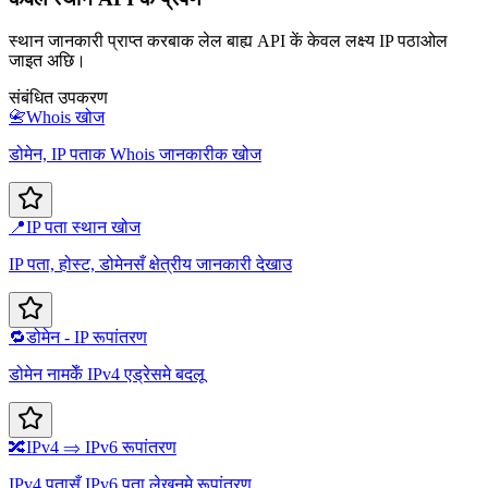
स्थान जानकारी प्राप्त करबाक लेल बाह्य API कें केवल लक्ष्य IP पठाओल
जाइत अछि।
संबंधित उपकरण
📇
Whois खोज
डोमेन, IP पताक Whois जानकारीक खोज
📍
IP पता स्थान खोज
IP पता, होस्ट, डोमेनसँ क्षेत्रीय जानकारी देखाउ
🔁
डोमेन - IP रूपांतरण
डोमेन नामकेँ IPv4 एड्रेसमे बदलू
🔀
IPv4 ⇒ IPv6 रूपांतरण
IPv4 पतासँ IPv6 पता लेखनमे रूपांतरण