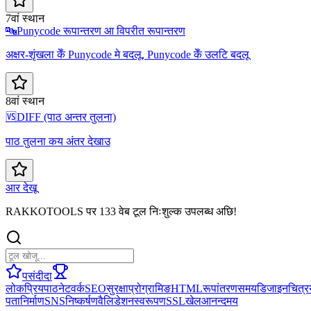
7वां स्थान
🔤
Punycode रूपान्तरण आ विपरीत रूपान्तरण
अक्षर-शृंखला केँ Punycode मे बदलू, Punycode केँ उलटि बदलू
8वां स्थान
🆚
DIFF (पाठ अन्तर तुलना)
पाठ तुलना कय अंतर देखाउ
आर देखू
RAKKOTOOLS पर 133 वेब टूल निःशुल्क उपलब्ध अछि!
पसंदीदा
लोकप्रिय
पाठ
नेटवर्क
SEO
सुरक्षा
प्रोग्रामिङ
HTML
रूपांतरण
समय
डिजाइन
चित्र
पता
निर्माण
SNS
निष्कर्षण
वैलिडेशन
स्वरूपण
SSL
खेल
आनन्दमय