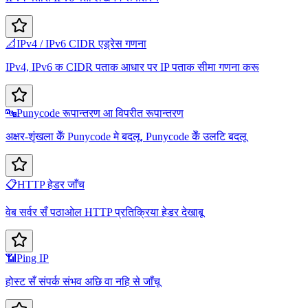
📐
IPv4 / IPv6 CIDR एड्रेस गणना
IPv4, IPv6 क CIDR पताक आधार पर IP पताक सीमा गणना करू
🔤
Punycode रूपान्तरण आ विपरीत रूपान्तरण
अक्षर-शृंखला केँ Punycode मे बदलू, Punycode केँ उलटि बदलू
📋
HTTP हेडर जाँच
वेब सर्वर सँ पठाओल HTTP प्रतिक्रिया हेडर देखाबू
📶
Ping IP
होस्ट सँ संपर्क संभव अछि वा नहि से जाँचू