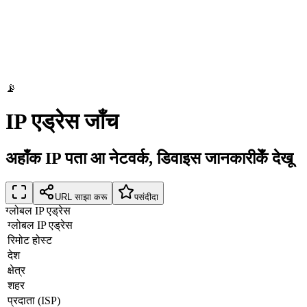
📡
IP एड्रेस जाँच
अहाँक IP पता आ नेटवर्क, डिवाइस जानकारीकेँ देखू
URL साझा करू
पसंदीदा
ग्लोबल IP एड्रेस
ग्लोबल IP एड्रेस
रिमोट होस्ट
देश
क्षेत्र
शहर
प्रदाता (ISP)