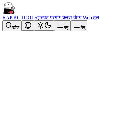
RAKKOTOOLS
झटपट प्रयोग करबा योग्य Web टूल
खोज
मेनू
मेनू