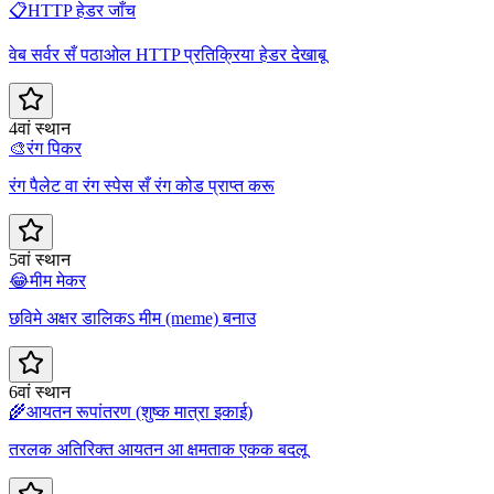
📋
HTTP हेडर जाँच
वेब सर्वर सँ पठाओल HTTP प्रतिक्रिया हेडर देखाबू
4वां स्थान
🎨
रंग पिकर
रंग पैलेट वा रंग स्पेस सँ रंग कोड प्राप्त करू
5वां स्थान
😂
मीम मेकर
छविमे अक्षर डालिकऽ मीम (meme) बनाउ
6वां स्थान
🌾
आयतन रूपांतरण (शुष्क मात्रा इकाई)
तरलक अतिरिक्त आयतन आ क्षमताक एकक बदलू