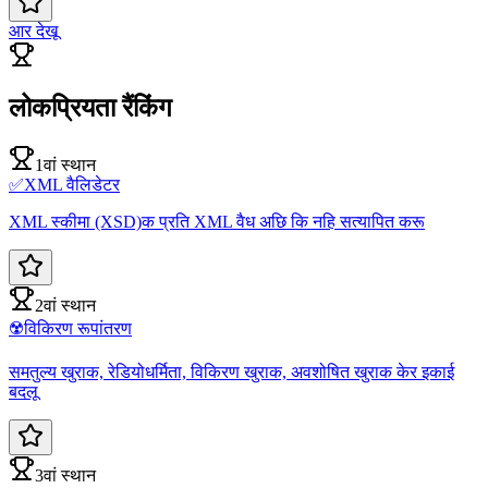
आर देखू
लोकप्रियता रैंकिंग
1वां स्थान
✅
XML वैलिडेटर
XML स्कीमा (XSD)क प्रति XML वैध अछि कि नहि सत्यापित करू
2वां स्थान
☢️
विकिरण रूपांतरण
समतुल्य खुराक, रेडियोधर्मिता, विकिरण खुराक, अवशोषित खुराक केर इकाई
बदलू
3वां स्थान