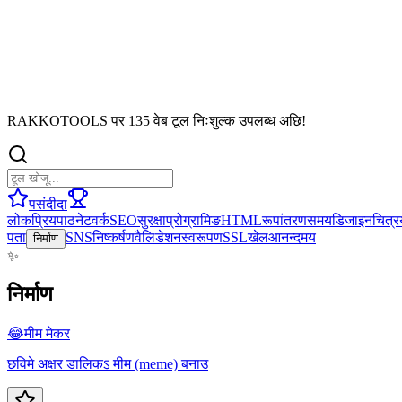
RAKKOTOOLS पर 135 वेब टूल निःशुल्क उपलब्ध अछि!
पसंदीदा
लोकप्रिय
पाठ
नेटवर्क
SEO
सुरक्षा
प्रोग्रामिङ
HTML
रूपांतरण
समय
डिजाइन
चित्र
पता
SNS
निष्कर्षण
वैलिडेशन
स्वरूपण
SSL
खेल
आनन्दमय
निर्माण
✨
निर्माण
😂
मीम मेकर
छविमे अक्षर डालिकऽ मीम (meme) बनाउ