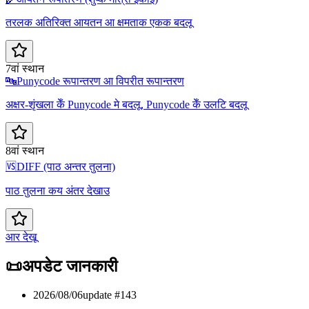
तरलक अतिरिक्त आयतन आ क्षमताक एकक बदलू
7वां स्थान
🔤
Punycode रूपान्तरण आ विपरीत रूपान्तरण
अक्षर-शृंखला केँ Punycode मे बदलू, Punycode केँ उलटि बदलू
8वां स्थान
🆚
DIFF (पाठ अन्तर तुलना)
पाठ तुलना कय अंतर देखाउ
आर देखू
📜
अपडेट जानकारी
2026/08/06
update #
143