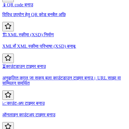
📱
QR code बनाउ
विविध उपयोग हेतु QR कोड बनबैत अछि
🏗️
XML स्कीमा (XSD) निर्माण
XMLसँ XML स्कीमा परिभाषा (XSD) बनाबू
⏳
काउंटडाउन टाइमर बनाउ
अनुकूलित कएल जा सकय बला काउंटडाउन टाइमर बनाउ। URL साझा वा
सम्मिलन समर्थित
📈
काउंट-अप टाइमर बनाउ
ऑनलाइन काउंटअप टाइमर बनाउ