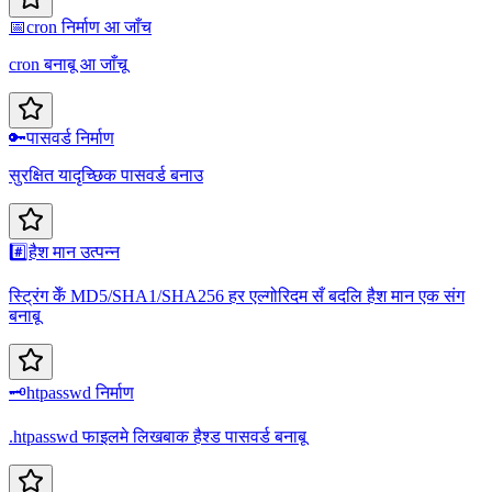
📅
cron निर्माण आ जाँच
cron बनाबू आ जाँचू
🔑
पासवर्ड निर्माण
सुरक्षित यादृच्छिक पासवर्ड बनाउ
#️⃣
हैश मान उत्पन्न
स्ट्रिंग केँ MD5/SHA1/SHA256 हर एल्गोरिदम सँ बदलि हैश मान एक संग
बनाबू
🗝️
htpasswd निर्माण
.htpasswd फाइलमे लिखबाक हैश्ड पासवर्ड बनाबू