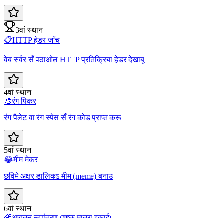
3वां स्थान
📋
HTTP हेडर जाँच
वेब सर्वर सँ पठाओल HTTP प्रतिक्रिया हेडर देखाबू
4वां स्थान
🎨
रंग पिकर
रंग पैलेट वा रंग स्पेस सँ रंग कोड प्राप्त करू
5वां स्थान
😂
मीम मेकर
छविमे अक्षर डालिकऽ मीम (meme) बनाउ
6वां स्थान
🌾
आयतन रूपांतरण (शुष्क मात्रा इकाई)