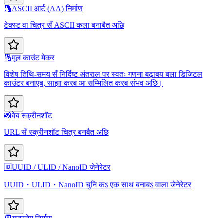
🔡
ASCII आर्ट (AA) निर्माण
टेक्स्ट वा चित्र सँ ASCII कला बनाबैत अछि
🔢
मूल काउंट मेकर
विशेष तिथि-समय सँ निर्दिष्ट अंतराल पर स्वतः गणना बढ़ाबय बला डिजिटल
काउंटर बनाएब, साझा करब आ सम्मिलित करब संभव अछि।
📸
वेब स्क्रीनशॉट
URL सँ स्क्रीनशॉट चित्र बनबैत अछि
🆔
UUID / ULID / NanoID जेनेरेटर
UUID・ULID・NanoID चुनि कऽ एक साथ बनाबऽ वाला जेनेरेटर