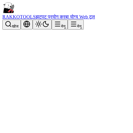
RAKKOTOOLS
झटपट प्रयोग करबा योग्य Web टूल
खोज
मेनू
मेनू