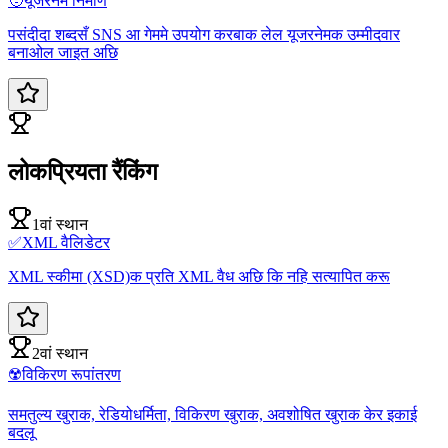
🧑
यूजरनेम निर्माण
पसंदीदा शब्दसँ SNS आ गेममे उपयोग करबाक लेल यूजरनेमक उम्मीदवार
बनाओल जाइत अछि
लोकप्रियता रैंकिंग
1वां स्थान
✅
XML वैलिडेटर
XML स्कीमा (XSD)क प्रति XML वैध अछि कि नहि सत्यापित करू
2वां स्थान
☢️
विकिरण रूपांतरण
समतुल्य खुराक, रेडियोधर्मिता, विकिरण खुराक, अवशोषित खुराक केर इकाई
बदलू