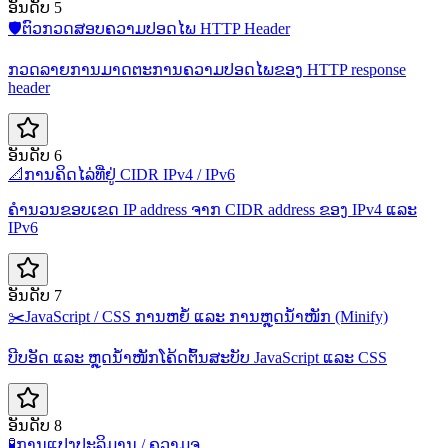
ອັນດັບ 5
🛡️
ຕົວກວດສອບຄວາມປອດໄພ HTTP Header
ກວດລາຍການມາດຕະການຄວາມປອດໄພຂອງ HTTP response
header
ອັນດັບ 6
📐
ການຄິດໄລ່ທີ່ຢູ່ CIDR IPv4 / IPv6
ຄຳນວນຂອບເຂດ IP address ຈາກ CIDR address ຂອງ IPv4 ແລະ
IPv6
ອັນດັບ 7
✂️
JavaScript / CSS ການຫຍໍ້ ແລະ ການຫຼຸດນ້ຳໜັກ (Minify)
ບີບອັດ ແລະ ຫຼຸດນ້ຳໜັກໂຄ້ດຕົ້ນສະບັບ JavaScript ແລະ CSS
ອັນດັບ 8
🧪
ການແປງປະລິມານ / ຄວາມຈຸ