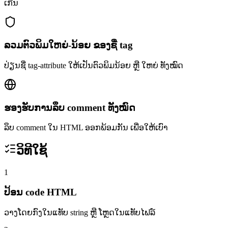
ເກີນ
ລວມຕົວພິມໃຫຍ່-ນ້ອຍ ຂອງຊື່ tag
ປ່ຽນຊື່ tag-attribute ໃຫ້ເປັນຕົວພິມນ້ອຍ ຫຼື ໃຫຍ່ ທັງໝົດ
ຮອງຮັບການລຶບ comment ທັງໝົດ
ລຶບ comment ໃນ HTML ອອກພ້ອມກັນ ເພື່ອໃຫ້ເບົາ
ວິທີໃຊ້
1
ປ້ອນ code HTML
ວາງໂດຍກົງໃນແທັບ string ຫຼື ໂຫຼດໃນແທັບໄຟລ໌