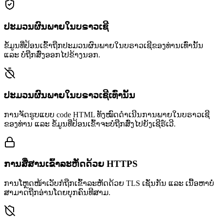
ປະມວນຜົນພາຍໃນບຣາວເຊີ
ຂໍ້ມູນທີ່ປ້ອນເຂົ້າຖືກປະມວນຜົນພາຍໃນບຣາວເຊີຂອງທ່ານເທົ່ານັ້ນ
ແລະ ບໍ່ຖືກສົ່ງອອກໄປຂ້າງນອກ.
ປະມວນຜົນພາຍໃນບຣາວເຊີເທົ່ານັ້ນ
ການຈັດຮູບແບບ code HTML ທັງໝົດດຳເນີນການພາຍໃນບຣາວເຊີ
ຂອງທ່ານ ແລະ ຂໍ້ມູນທີ່ປ້ອນເຂົ້າຈະບໍ່ຖືກສົ່ງໄປຍັງເຊີຣ໌ເວີ.
ການສື່ສານເຂົ້າລະຫັດດ້ວຍ HTTPS
ການໂຫຼດໜ້າເວັບກໍຖືກເຂົ້າລະຫັດດ້ວຍ TLS ເຊັ່ນກັນ ແລະ ເນື້ອຫາບໍ່
ສາມາດຖືກອ່ານໂດຍບຸກຄົນທີສາມ.