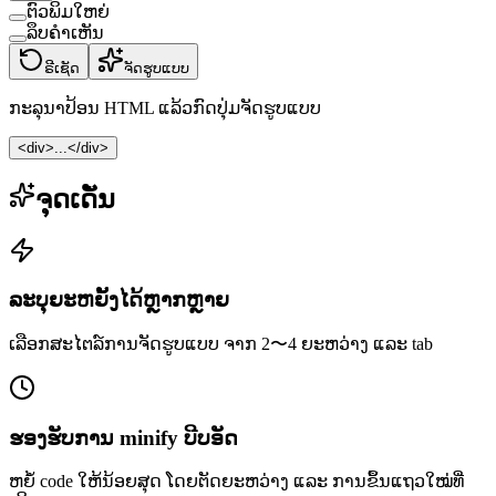
ຕົວພິມໃຫຍ່
ລຶບຄຳເຫັນ
ຣີເຊັດ
ຈັດຮູບແບບ
ກະລຸນາປ້ອນ HTML ແລ້ວກົດປຸ່ມຈັດຮູບແບບ
<div>...</div>
ຈຸດເດັ່ນ
ລະບຸຍະຫຍັ້ງໄດ້ຫຼາກຫຼາຍ
ເລືອກສະໄຕລ໌ການຈັດຮູບແບບ ຈາກ 2〜4 ຍະຫວ່າງ ແລະ tab
ຮອງຮັບການ minify ບີບອັດ
ຫຍໍ້ code ໃຫ້ນ້ອຍສຸດ ໂດຍຕັດຍະຫວ່າງ ແລະ ການຂຶ້ນແຖວໃໝ່ທີ່