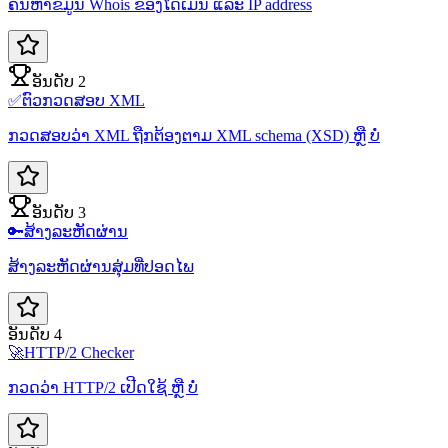
ຄົ້ນຫາຂໍ້ມູນ Whois ຂອງໂດເມນ ແລະ IP address
ອັນດັບ 2
✅
ຕົວກວດສອບ XML
ກວດສອບວ່າ XML ຖືກຕ້ອງຕາມ XML schema (XSD) ຫຼື ບໍ່
ອັນດັບ 3
🔑
ສ້າງລະຫັດຜ່ານ
ສ້າງລະຫັດຜ່ານສຸ່ມທີ່ປອດໄພ
ອັນດັບ 4
🚀
HTTP/2 Checker
ກວດວ່າ HTTP/2 ເປີດໃຊ້ ຫຼື ບໍ່