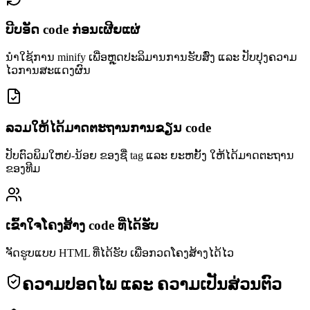
ບີບອັດ code ກ່ອນເຜີຍແຜ່
ນຳໃຊ້ການ minify ເພື່ອຫຼຸດປະລິມານການຮັບສົ່ງ ແລະ ປັບປຸງຄວາມ
ໄວການສະແດງຜົນ
ລວມໃຫ້ໄດ້ມາດຕະຖານການຂຽນ code
ປັບຕົວພິມໃຫຍ່-ນ້ອຍ ຂອງຊື່ tag ແລະ ຍະຫຍັ້ງ ໃຫ້ໄດ້ມາດຕະຖານ
ຂອງທີມ
ເຂົ້າໃຈໂຄງສ້າງ code ທີ່ໄດ້ຮັບ
ຈັດຮູບແບບ HTML ທີ່ໄດ້ຮັບ ເພື່ອກວດໂຄງສ້າງໄດ້ໄວ
ຄວາມປອດໄພ ແລະ ຄວາມເປັນສ່ວນຕົວ