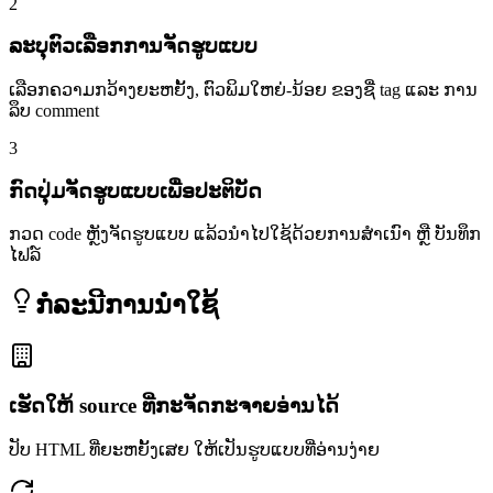
2
ລະບຸຕົວເລືອກການຈັດຮູບແບບ
ເລືອກຄວາມກວ້າງຍະຫຍັ້ງ, ຕົວພິມໃຫຍ່-ນ້ອຍ ຂອງຊື່ tag ແລະ ການ
ລຶບ comment
3
ກົດປຸ່ມຈັດຮູບແບບເພື່ອປະຕິບັດ
ກວດ code ຫຼັງຈັດຮູບແບບ ແລ້ວນຳໄປໃຊ້ດ້ວຍການສຳເນົາ ຫຼື ບັນທຶກ
ໄຟລ໌
ກໍລະນີການນຳໃຊ້
ເຮັດໃຫ້ source ທີ່ກະຈັດກະຈາຍອ່ານໄດ້
ປັບ HTML ທີ່ຍະຫຍັ້ງເສຍ ໃຫ້ເປັນຮູບແບບທີ່ອ່ານງ່າຍ