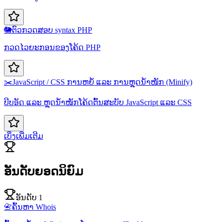
🐘
ຕົວກວດສອບ syntax PHP
ກວດໄວຍະກອນຂອງໂຄ້ດ PHP
✂️
JavaScript / CSS ການຫຍໍ້ ແລະ ການຫຼຸດນ້ຳໜັກ (Minify)
ບີບອັດ ແລະ ຫຼຸດນ້ຳໜັກໂຄ້ດຕົ້ນສະບັບ JavaScript ແລະ CSS
ເບິ່ງເພີ່ມເຕີມ
ອັນດັບຍອດນິຍົມ
ອັນດັບ 1
📇
ຄົ້ນຫາ Whois