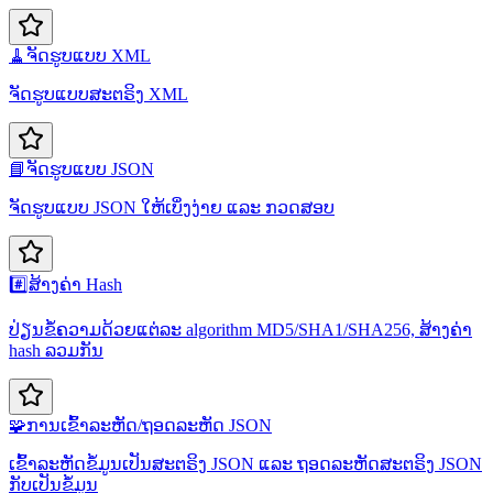
🧹
ຈັດຮູບແບບ XML
ຈັດຮູບແບບສະຕຣິງ XML
📘
ຈັດຮູບແບບ JSON
ຈັດຮູບແບບ JSON ໃຫ້ເບິ່ງງ່າຍ ແລະ ກວດສອບ
#️⃣
ສ້າງຄ່າ Hash
ປ່ຽນຂໍ້ຄວາມດ້ວຍແຕ່ລະ algorithm MD5/SHA1/SHA256, ສ້າງຄ່າ
hash ລວມກັນ
🧩
ການເຂົ້າລະຫັດ/ຖອດລະຫັດ JSON
ເຂົ້າລະຫັດຂໍ້ມູນເປັນສະຕຣິງ JSON ແລະ ຖອດລະຫັດສະຕຣິງ JSON
ກັບເປັນຂໍ້ມູນ