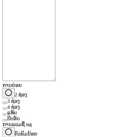
ການຍ່ອຍ
2 ຊ່ອງ
3 ຊ່ອງ
4 ຊ່ອງ
ແທັບ
ບີບອັດ
ການລວມຊື່ tag
ຕົວພິມນ້ອຍ