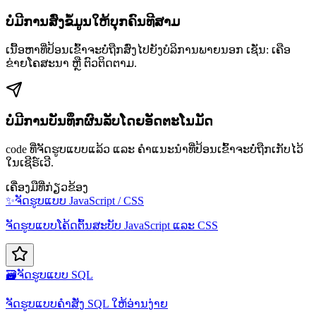
ບໍ່ມີການສົ່ງຂໍ້ມູນໃຫ້ບຸກຄົນທີສາມ
ເນື້ອຫາທີ່ປ້ອນເຂົ້າຈະບໍ່ຖືກສົ່ງໄປຍັງບໍລິການພາຍນອກ ເຊັ່ນ: ເຄືອ
ຂ່າຍໂຄສະນາ ຫຼື ຕົວຕິດຕາມ.
ບໍ່ມີການບັນທຶກຜົນລັບໂດຍອັດຕະໂນມັດ
code ທີ່ຈັດຮູບແບບແລ້ວ ແລະ ຄຳແນະນຳທີ່ປ້ອນເຂົ້າຈະບໍ່ຖືກເກັບໄວ້
ໃນເຊີຣ໌ເວີ.
ເຄື່ອງມືທີ່ກ່ຽວຂ້ອງ
✨
ຈັດຮູບແບບ JavaScript / CSS
ຈັດຮູບແບບໂຄ້ດຕົ້ນສະບັບ JavaScript ແລະ CSS
🗃️
ຈັດຮູບແບບ SQL
ຈັດຮູບແບບຄຳສັ່ງ SQL ໃຫ້ອ່ານງ່າຍ