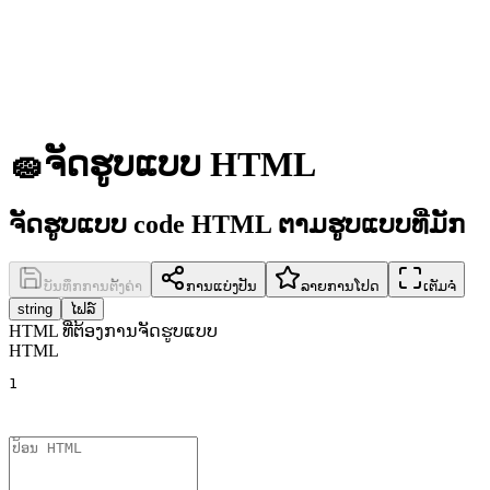
🧽
ຈັດຮູບແບບ HTML
ຈັດຮູບແບບ code HTML ຕາມຮູບແບບທີ່ມັກ
ບັນທຶກການຕັ້ງຄ່າ
ການແບ່ງປັນ
ລາຍການໂປດ
ເຕັມຈໍ
string
ໄຟລ໌
HTML ທີ່ຕ້ອງການຈັດຮູບແບບ
HTML
1