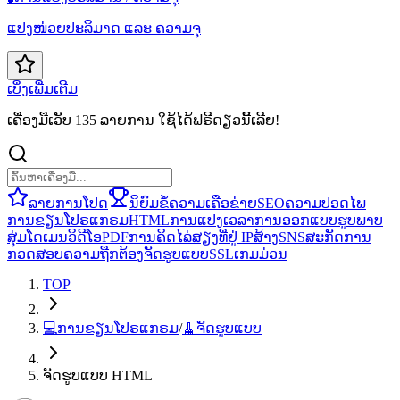
ແປງໜ່ວຍປະລິມາດ ແລະ ຄວາມຈຸ
ເບິ່ງເພີ່ມເຕີມ
ເຄື່ອງມືເວັບ 135 ລາຍການ ໃຊ້ໄດ້ຟຣີດຽວນີ້ເລີຍ!
ລາຍການໂປດ
ນິຍົມ
ຂໍ້ຄວາມ
ເຄືອຂ່າຍ
SEO
ຄວາມປອດໄພ
ການຂຽນໂປຣແກຣມ
HTML
ການແປງ
ເວລາ
ການອອກແບບ
ຮູບພາບ
ສຸ່ມ
ໂດເມນ
ວິດີໂອ
PDF
ການຄິດໄລ່
ສຽງ
ທີ່ຢູ່ IP
ສ້າງ
SNS
ສະກັດ
ການ
ກວດສອບຄວາມຖືກຕ້ອງ
ຈັດຮູບແບບ
SSL
ເກມ
ມ່ວນ
TOP
💻
ການຂຽນໂປຣແກຣມ
/
🧹
ຈັດຮູບແບບ
ຈັດຮູບແບບ HTML