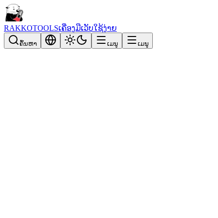
RAKKOTOOLS
ເຄື່ອງມືເວັບໃຊ້ງ່າຍ
ຄົ້ນຫາ
ເມນູ
ເມນູ