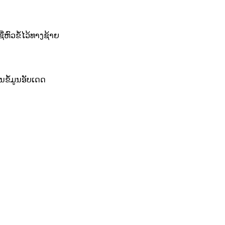
່ຫົວຂໍ້ໄວ້ທາງຊ້າຍ
ຂໍ້ມູນອັບເດດ