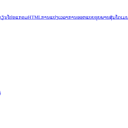
ຂຽນໂປຣແກຣມ
HTML
ການແປງ
ເວລາ
ການອອກແບບ
ຮູບພາບ
ສຸ່ມ
ໂດເມ
6