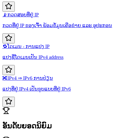
📡
ກວດສອບທີ່ຢູ່ IP
ກວດທີ່ຢູ່ IP ຂອງເຈົ້າ ພ້ອມຂໍ້ມູນເຄືອຂ່າຍ ແລະ ອຸປະກອນ
🔁
ໂດເມນ - ການແປງ IP
ແປງຊື່ໂດເມນເປັນ IPv4 address
🔀
IPv4 ⇒ IPv6 ການປ່ຽນ
ແປງທີ່ຢູ່ IPv4 ເປັນຮູບແບບທີ່ຢູ່ IPv6
ອັນດັບຍອດນິຍົມ