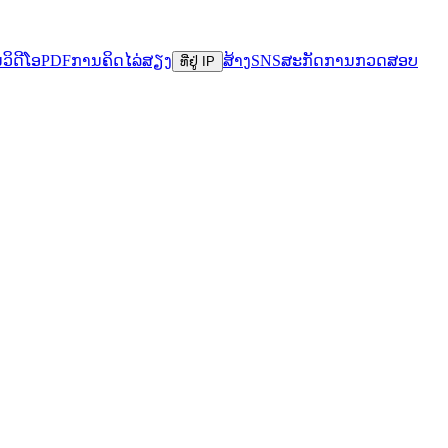
ນ
ວິດີໂອ
PDF
ການຄິດໄລ່
ສຽງ
ສ້າງ
SNS
ສະກັດ
ການກວດສອບ
ທີ່ຢູ່ IP