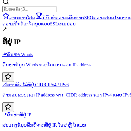
ລາຍການໂປດ
ນິຍົມ
ຂໍ້ຄວາມ
ເຄືອຂ່າຍ
SEO
ຄວາມປອດໄພ
ການ
ຄວາມຖືກຕ້ອງ
ຈັດຮູບແບບ
SSL
ເກມ
ມ່ວນ
📍
ທີ່ຢູ່ IP
📇
ຄົ້ນຫາ Whois
ຄົ້ນຫາຂໍ້ມູນ Whois ຂອງໂດເມນ ແລະ IP address
📐
ການຄິດໄລ່ທີ່ຢູ່ CIDR IPv4 / IPv6
ຄຳນວນຂອບເຂດ IP address ຈາກ CIDR address ຂອງ IPv4 ແລະ IPv
📍
ຄົ້ນຫາທີ່ຢູ່ IP
ສະແດງຂໍ້ມູນພື້ນທີ່ຈາກທີ່ຢູ່ IP, ໂຮສ ຫຼື ໂດເມນ