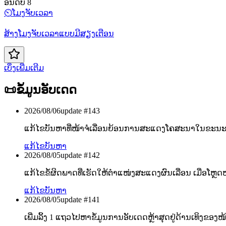
ອັນດັບ 8
⏲️
ໂມງຈັບເວລາ
ສ້າງໂມງຈັບເວລາແບບມີສຽງເຕືອນ
ເບິ່ງເພີ່ມເຕີມ
📜
ຂໍ້ມູນອັບເດດ
2026/08/06
update #
143
ແກ້ໄຂບັນຫາທີ່ໜ້າຈໍເລື່ອນຍ້ອນການສະແດງໂຄສະນາໃນຂະນະທີ່
ແກ້ໄຂບັນຫາ
2026/08/05
update #
142
ແກ້ໄຂຂໍ້ຜິດພາດທີ່ເຮັດໃຫ້ຕຳແໜ່ງສະແດງຜົນເລື່ອນ ເມື່ອໂຫຼດໜ້
ແກ້ໄຂບັນຫາ
2026/08/05
update #
141
ເພີ່ມລິ້ງ 1 ແຖວໄປຫາຂໍ້ມູນການອັບເດດຫຼ້າສຸດຢູ່ດ້ານເທິງຂອງໜ້າ