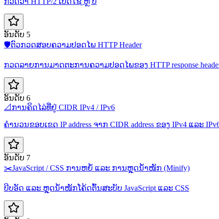
ກວດວ່າ HTTP/2 ເປີດໃຊ້ ຫຼື ບໍ່
ອັນດັບ 5
🛡️
ຕົວກວດສອບຄວາມປອດໄພ HTTP Header
ກວດລາຍການມາດຕະການຄວາມປອດໄພຂອງ HTTP response heade
ອັນດັບ 6
📐
ການຄິດໄລ່ທີ່ຢູ່ CIDR IPv4 / IPv6
ຄຳນວນຂອບເຂດ IP address ຈາກ CIDR address ຂອງ IPv4 ແລະ IPv
ອັນດັບ 7
✂️
JavaScript / CSS ການຫຍໍ້ ແລະ ການຫຼຸດນ້ຳໜັກ (Minify)
ບີບອັດ ແລະ ຫຼຸດນ້ຳໜັກໂຄ້ດຕົ້ນສະບັບ JavaScript ແລະ CSS