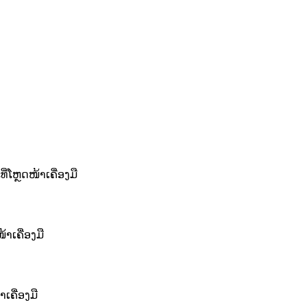
ໂຫຼດໜ້າເຄື່ອງມື
າເຄື່ອງມື
ເຄື່ອງມື