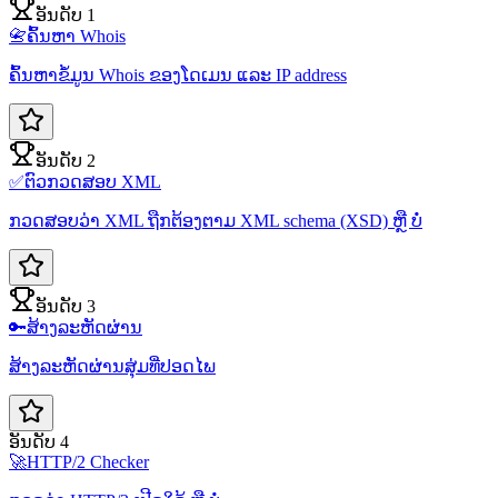
ອັນດັບ 1
📇
ຄົ້ນຫາ Whois
ຄົ້ນຫາຂໍ້ມູນ Whois ຂອງໂດເມນ ແລະ IP address
ອັນດັບ 2
✅
ຕົວກວດສອບ XML
ກວດສອບວ່າ XML ຖືກຕ້ອງຕາມ XML schema (XSD) ຫຼື ບໍ່
ອັນດັບ 3
🔑
ສ້າງລະຫັດຜ່ານ
ສ້າງລະຫັດຜ່ານສຸ່ມທີ່ປອດໄພ
ອັນດັບ 4
🚀
HTTP/2 Checker