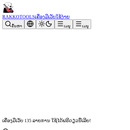
RAKKOTOOLS
ເຄື່ອງມືເວັບໃຊ້ງ່າຍ
ຄົ້ນຫາ
ເມນູ
ເມນູ
ເຄື່ອງມືເວັບ 135 ລາຍການ ໃຊ້ໄດ້ຟຣີດຽວນີ້ເລີຍ!