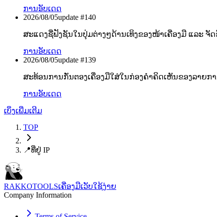
ການອັບເດດ
2026/08/05
update #
140
ສະແດງຊື່ຟັງຊັນໃນປຸ່ມຕ່າງໆດ້ານເທິງຂອງໜ້າເຄື່ອງມື ແລະ ຈັດຊື
ການອັບເດດ
2026/08/05
update #
139
ສະທ້ອນການກັ່ນຕອງເຄື່ອງມືໃສ່ໃນກ່ອງຄຳຄິດເຫັນຂອງລາຍການ
ການອັບເດດ
ເບິ່ງເພີ່ມເຕີມ
TOP
📍
ທີ່ຢູ່ IP
RAKKOTOOLS
ເຄື່ອງມືເວັບໃຊ້ງ່າຍ
Company Information
Terms of Service