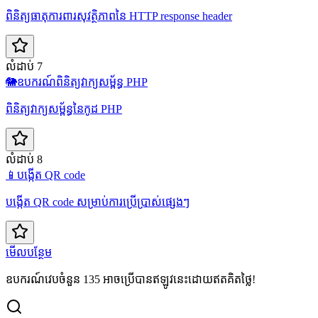
ពិនិត្យធាតុការពារសុវត្ថិភាពនៃ HTTP response header
លំដាប់ 7
🐘
ឧបករណ៍ពិនិត្យវាក្យសម្ព័ន្ធ PHP
ពិនិត្យវាក្យសម្ព័ន្ធនៃកូដ PHP
លំដាប់ 8
📱
បង្កើត QR code
បង្កើត QR code សម្រាប់ការប្រើប្រាស់ផ្សេងៗ
មើលបន្ថែម
ឧបករណ៍វេបចំនួន 135 អាចប្រើបានឥឡូវនេះដោយឥតគិតថ្លៃ!