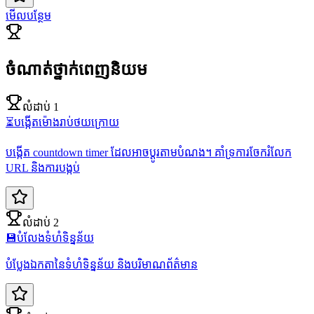
មើលបន្ថែម
ចំណាត់ថ្នាក់ពេញនិយម
លំដាប់ 1
⏳
បង្កើតម៉ោងរាប់ថយក្រោយ
បង្កើត countdown timer ដែលអាចប្តូរតាមបំណង។ គាំទ្រការចែករំលែក
URL និងការបង្កប់
លំដាប់ 2
💾
បំលែងទំហំទិន្នន័យ
បំប្លែងឯកតានៃទំហំទិន្នន័យ និងបរិមាណព័ត៌មាន