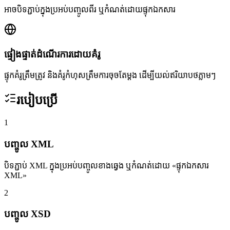
អាចបិទភ្ជាប់ក្នុងប្រអប់បញ្ចូលពីរ ឬកំណត់ដោយផ្ទុកឯកសារ
ផ្ទៀងផ្ទាត់ដំណើរការដោយគំរូ
ផ្ទុកគំរូត្រឹមត្រូវ និងគំរូកំហុសត្រឹមការចុចតែម្ដង ដើម្បីយល់ឥរិយាបថភ្លាមៗ
របៀបប្រើ
1
បញ្ចូល XML
បិទភ្ជាប់ XML ក្នុងប្រអប់បញ្ចូលខាងឆ្វេង ឬកំណត់ដោយ «ផ្ទុកឯកសារ
XML»
2
បញ្ចូល XSD