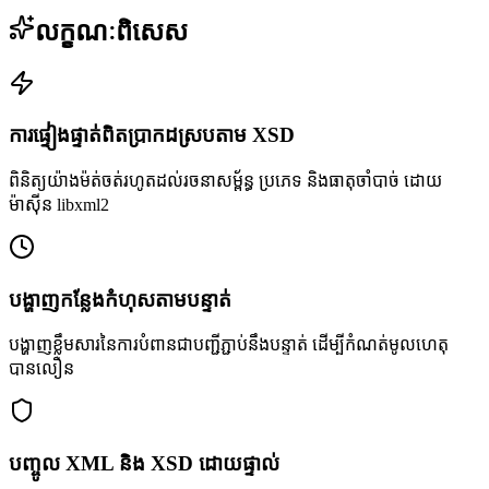
លក្ខណៈពិសេស
ការផ្ទៀងផ្ទាត់ពិតប្រាកដស្របតាម XSD
ពិនិត្យយ៉ាងម៉ត់ចត់រហូតដល់រចនាសម្ព័ន្ធ ប្រភេទ និងធាតុចាំបាច់ ដោយ
ម៉ាស៊ីន libxml2
បង្ហាញកន្លែងកំហុសតាមបន្ទាត់
បង្ហាញខ្លឹមសារនៃការបំពានជាបញ្ជីភ្ជាប់នឹងបន្ទាត់ ដើម្បីកំណត់មូលហេតុ
បានលឿន
បញ្ចូល XML និង XSD ដោយផ្ទាល់