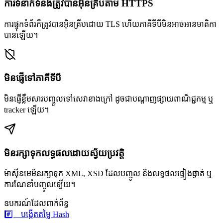
ការទំនាក់ទំនងត្រូវបានអ៊ិនគ្រីបតាម HTTPS
ការផ្ទុកទំព័រក៏ត្រូវបានអ៊ិនគ្រីបដោយ TLS ហើយភាគីទីបីមិនអាចអានមាតិកា
បានឡើយ។
មិនផ្ញើទៅភាគីទីបី
មិនផ្ញើខ្លឹមសារបញ្ចូលទៅសេវាខាងក្រៅ ដូចជាបណ្តាញផ្សាយពាណិជ្ជកម្ម ឬ
tracker ឡើយ។
មិនរក្សាទុកលទ្ធផលដោយស្វ័យប្រវត្តិ
ម៉ាស៊ីនមេមិនរក្សាទុក XML, XSD ដែលបញ្ចូល និងលទ្ធផលផ្ទៀងផ្ទាត់ ឬ
ការណែនាំបញ្ចូលឡើយ។
ឧបករណ៍ដែលពាក់ព័ន្ធ
#️⃣
បង្កើតតម្លៃ Hash