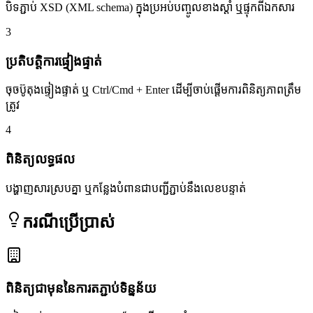
បិទភ្ជាប់ XSD (XML schema) ក្នុងប្រអប់បញ្ចូលខាងស្ដាំ ឬផ្ទុកពីឯកសារ
3
ប្រតិបត្តិការផ្ទៀងផ្ទាត់
ចុចប៊ូតុងផ្ទៀងផ្ទាត់ ឬ Ctrl/Cmd + Enter ដើម្បីចាប់ផ្ដើមការពិនិត្យភាពត្រឹម
ត្រូវ
4
ពិនិត្យលទ្ធផល
បង្ហាញសារស្របគ្នា ឬកន្លែងបំពានជាបញ្ជីភ្ជាប់នឹងលេខបន្ទាត់
ករណីប្រើប្រាស់
ពិនិត្យជាមុននៃការតភ្ជាប់ទិន្នន័យ