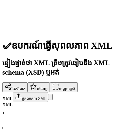
✅
ឧបករណ៍ធ្វើសុពលភាព XML
ផ្ទៀងផ្ទាត់ថា XML ត្រឹមត្រូវធៀបនឹង XML
schema (XSD) ឬអត់
ចែករំលែក
សំណព្វ
ពេញអេក្រង់
XML
ផ្ទុកឯកសារ XML
XML
1