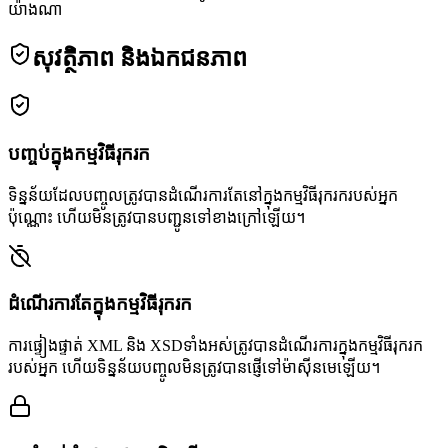
យ៉ាងណា
សុវត្ថិភាព និងឯកជនភាព
បញ្ចប់ក្នុងកម្មវិធីរុករក
ទិន្នន័យដែលបញ្ចូលត្រូវបានដំណើរការតែនៅក្នុងកម្មវិធីរុករករបស់អ្នក
ប៉ុណ្ណោះ ហើយមិនត្រូវបានបញ្ជូនទៅខាងក្រៅឡើយ។
ដំណើរការតែក្នុងកម្មវិធីរុករក
ការផ្ទៀងផ្ទាត់ XML និង XSDទាំងអស់ត្រូវបានដំណើរការក្នុងកម្មវិធីរុករក
របស់អ្នក ហើយទិន្នន័យបញ្ចូលមិនត្រូវបានផ្ញើទៅម៉ាស៊ីនមេឡើយ។