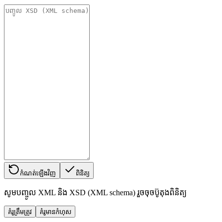
កំណត់ឡើងវិញ
ពិនិត្យ
សូមបញ្ចូល XML និង XSD (XML schema) រួចចុចប៊ូតុងពិនិត្យ
គំរូត្រឹមត្រូវ
គំរូមានកំហុស