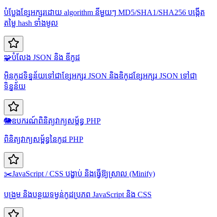
បំប្លែងខ្សែអក្សរដោយ algorithm នីមួយៗ MD5/SHA1/SHA256 បង្កើត
តម្លៃ hash ទាំងមូល
🧩
បំលែង JSON និង ឌីកូដ
អ៊ិនកូដទិន្នន័យទៅជាខ្សែអក្សរ JSON និងឌិកូដខ្សែអក្សរ JSON ទៅជា
ទិន្នន័យ
🐘
ឧបករណ៍ពិនិត្យវាក្យសម្ព័ន្ធ PHP
ពិនិត្យវាក្យសម្ព័ន្ធនៃកូដ PHP
✂️
JavaScript / CSS បង្ហាប់ និងធ្វើឱ្យស្រាល (Minify)
បង្រួម និងបន្ថយទម្ងន់កូដប្រភព JavaScript និង CSS