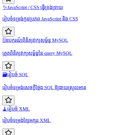
✨
JavaScript / CSS ធ្វើទ្រង់ទ្រាយ
រៀបចំទម្រង់កូដប្រភព JavaScript និង CSS
🗄️
ឧបករណ៍ពិនិត្យវាក្យសម្ព័ន្ធ MySQL
ត្រួតពិនិត្យវាក្យសម្ព័ន្ធនៃ query MySQL
🗃️
រៀបចំ SQL
រៀបចំទម្រង់សេចក្តីថ្លែង SQL ឱ្យងាយស្រួលអាន
🧹
រៀបចំ XML
រៀបចំទម្រង់ខ្សែអក្សរ XML