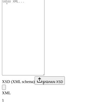
XSD (XML schema)
ផ្ទុកឯកសារ XSD
XML
1