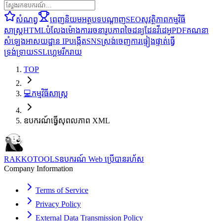
សំណព្វ
ពេញនិយម
អត្ថបទ
បណ្តាញ
SEO
សុវត្ថិភាព
កម្មវិធី
សាស្ត្រ
HTML
បំលែង
ម៉ោង
ការរចនា
រូបភាព
ចៃដន្យ
ដែន
វីដេអូ
PDF
គណនា
សំឡេង
អាសយដ្ឋាន IP
បង្កើត
SNS
ស្រង់ចេញ
ការផ្ទៀងផ្ទាត់
ធ្វើ
ទ្រង់ទ្រាយ
SSL
ហ្គេម
រីករាយ
TOP
💻
កម្មវិធីសាស្ត្រ
ឧបករណ៍ធ្វើសុពលភាព XML
RAKKOTOOLS
ឧបករណ៍ Web ប្រើបានរហ័ស
Company Information
Terms of Service
Privacy Policy
External Data Transmission Policy