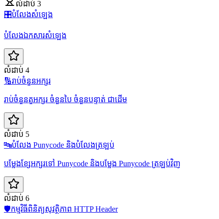
លំដាប់ 3
🎛️
បំលែងសំឡេង
បំលែងឯកសារសំឡេង
លំដាប់ 4
🔢
រាប់ចំនួនអក្សរ
រាប់ចំនួនតួអក្សរ ចំនួនបៃ ចំនួនបន្ទាត់ ជាដើម
លំដាប់ 5
🔤
បំលែង Punycode និងបំលែងត្រឡប់
បម្លែងខ្សែអក្សរទៅ Punycode និងបម្លែង Punycode ត្រឡប់វិញ
លំដាប់ 6
🛡️
កម្មវិធីពិនិត្យសុវត្ថិភាព HTTP Header