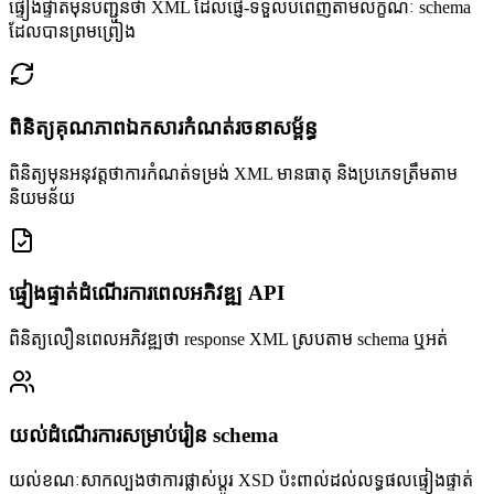
ផ្ទៀងផ្ទាត់មុនបញ្ជូនថា XML ដែលផ្ញើ-ទទួលបំពេញតាមលក្ខណៈ schema
ដែលបានព្រមព្រៀង
ពិនិត្យគុណភាពឯកសារកំណត់រចនាសម្ព័ន្ធ
ពិនិត្យមុនអនុវត្តថាការកំណត់ទម្រង់ XML មានធាតុ និងប្រភេទត្រឹមតាម
និយមន័យ
ផ្ទៀងផ្ទាត់ដំណើរការពេលអភិវឌ្ឍ API
ពិនិត្យលឿនពេលអភិវឌ្ឍថា response XML ស្របតាម schema ឬអត់
យល់ដំណើរការសម្រាប់រៀន schema
យល់ខណៈសាកល្បងថាការផ្លាស់ប្ដូរ XSD ប៉ះពាល់ដល់លទ្ធផលផ្ទៀងផ្ទាត់