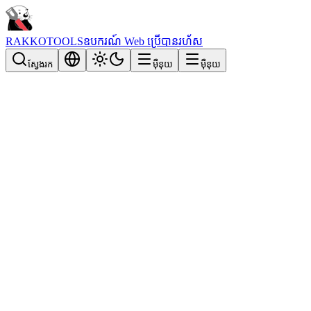
RAKKOTOOLS
ឧបករណ៍ Web ប្រើបានរហ័ស
ស្វែងរក
ម៉ឺនុយ
ម៉ឺនុយ