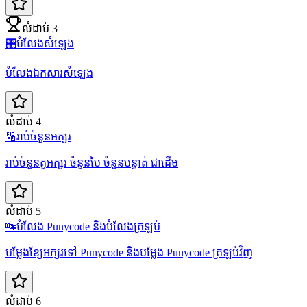
លំដាប់ 3
🎛️
បំលែងសំឡេង
បំលែងឯកសារសំឡេង
លំដាប់ 4
🔢
រាប់ចំនួនអក្សរ
រាប់ចំនួនតួអក្សរ ចំនួនបៃ ចំនួនបន្ទាត់ ជាដើម
លំដាប់ 5
🔤
បំលែង Punycode និងបំលែងត្រឡប់
បម្លែងខ្សែអក្សរទៅ Punycode និងបម្លែង Punycode ត្រឡប់វិញ
លំដាប់ 6