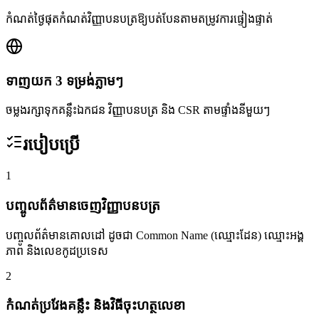
កំណត់ថ្ងៃផុតកំណត់វិញ្ញាបនបត្រឱ្យបត់បែនតាមតម្រូវការផ្ទៀងផ្ទាត់
ទាញយក 3 ទម្រង់ភ្លាមៗ
ចម្លងរក្សាទុកគន្លឹះឯកជន វិញ្ញាបនបត្រ និង CSR តាមផ្ទាំងនីមួយៗ
របៀបប្រើ
1
បញ្ចូលព័ត៌មានចេញវិញ្ញាបនបត្រ
បញ្ចូលព័ត៌មានគោលដៅ ដូចជា Common Name (ឈ្មោះដែន) ឈ្មោះអង្គ
ភាព និងលេខកូដប្រទេស
2
កំណត់ប្រវែងគន្លឹះ និងវិធីចុះហត្ថលេខា