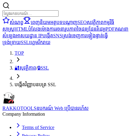
សំណព្វ
ពេញនិយម
អត្ថបទ
បណ្តាញ
SEO
សុវត្ថិភាព
កម្មវិធី
សាស្ត្រ
HTML
បំលែង
ម៉ោង
ការរចនា
រូបភាព
ចៃដន្យ
ដែន
វីដេអូ
PDF
គណនា
សំឡេង
អាសយដ្ឋាន IP
បង្កើត
SNS
ស្រង់ចេញ
ការផ្ទៀងផ្ទាត់
ធ្វើ
ទ្រង់ទ្រាយ
SSL
ហ្គេម
រីករាយ
TOP
🔐
សុវត្ថិភាព
/
🔒
SSL
បង្កើតវិញ្ញាបនបត្រ SSL
RAKKOTOOLS
ឧបករណ៍ Web ប្រើបានរហ័ស
Company Information
Terms of Service
Privacy Policy