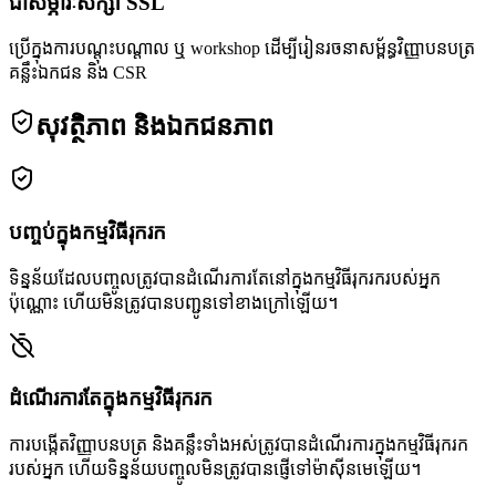
ជាសម្ភារៈសិក្សា SSL
ប្រើក្នុងការបណ្តុះបណ្តាល ឬ workshop ដើម្បីរៀនរចនាសម្ព័ន្ធវិញ្ញាបនបត្រ
គន្លឹះឯកជន និង CSR
សុវត្ថិភាព និងឯកជនភាព
បញ្ចប់ក្នុងកម្មវិធីរុករក
ទិន្នន័យដែលបញ្ចូលត្រូវបានដំណើរការតែនៅក្នុងកម្មវិធីរុករករបស់អ្នក
ប៉ុណ្ណោះ ហើយមិនត្រូវបានបញ្ជូនទៅខាងក្រៅឡើយ។
ដំណើរការតែក្នុងកម្មវិធីរុករក
ការបង្កើតវិញ្ញាបនបត្រ និងគន្លឹះទាំងអស់ត្រូវបានដំណើរការក្នុងកម្មវិធីរុករក
របស់អ្នក ហើយទិន្នន័យបញ្ចូលមិនត្រូវបានផ្ញើទៅម៉ាស៊ីនមេឡើយ។