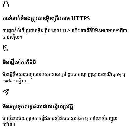
ការទំនាក់ទំនងត្រូវបានអ៊ិនគ្រីបតាម HTTPS
ការផ្ទុកទំព័រក៏ត្រូវបានអ៊ិនគ្រីបដោយ TLS ហើយភាគីទីបីមិនអាចអានមាតិកា
បានឡើយ។
មិនផ្ញើទៅភាគីទីបី
មិនផ្ញើខ្លឹមសារបញ្ចូលទៅសេវាខាងក្រៅ ដូចជាបណ្តាញផ្សាយពាណិជ្ជកម្ម ឬ
tracker ឡើយ។
មិនរក្សាទុកលទ្ធផលដោយស្វ័យប្រវត្តិ
ម៉ាស៊ីនមេមិនរក្សាទុក គន្លឹះឯកជនដែលបានបង្កើត ឬការណែនាំបញ្ចូល
ឡើយ។