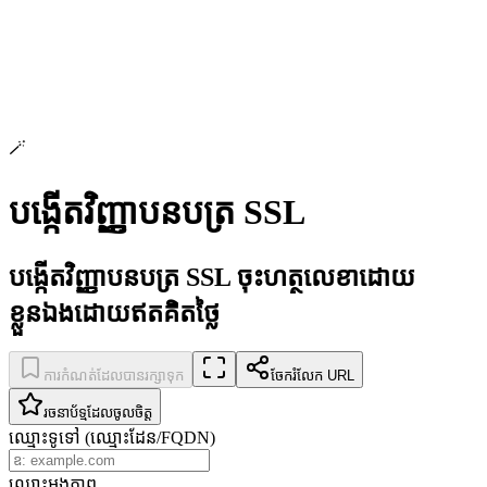
🪄
បង្កើតវិញ្ញាបនបត្រ SSL
បង្កើតវិញ្ញាបនបត្រ SSL ចុះហត្ថលេខាដោយ
ខ្លួនឯងដោយឥតគិតថ្លៃ
ការកំណត់ដែលបានរក្សាទុក
ចែករំលែក URL
រចនាប័ទ្មដែលចូលចិត្ត
ឈ្មោះទូទៅ (ឈ្មោះដែន/FQDN)
ឈ្មោះអង្គភាព