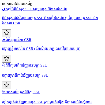
ឧបករណ៍ដែលពាក់ព័ន្ធ
🤝
កម្មវិធីពិនិត្យគូ SSL សញ្ញាបត្រ និងសោឯកជន
ពិនិត្យគូររវាងវិញ្ញាបនបត្រ SSL និងគន្លឹះឯកជន ឬ វិញ្ញាបនបត្រ SSL និង
ឯកសារ CSR
📜
ពិនិត្យមាតិកា CSR
បង្ហាញខ្លឹមសារនៃ CSR (សំណើចុះហត្ថលេខាវិញ្ញាបនបត្រ)
🔍
ពិនិត្យមាតិកាវិញ្ញាបនបត្រ SSL
បង្ហាញមាតិកានៃវិញ្ញាបនបត្រ SSL
🩺
ឧបករណ៍ត្រួតពិនិត្យ SSL
ផ្ទៀងផ្ទាត់ថា វិញ្ញាបនបត្រ SSL ត្រូវបានដំឡើងត្រឹមត្រូវលើម៉ាស៊ីនមេ