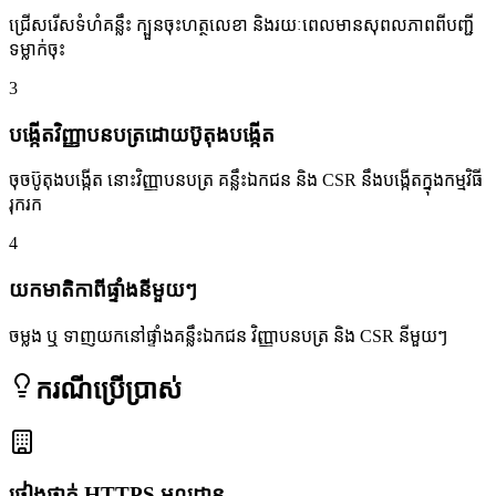
ជ្រើសរើសទំហំគន្លឹះ ក្បួនចុះហត្ថលេខា និងរយៈពេលមានសុពលភាពពីបញ្ជី
ទម្លាក់ចុះ
3
បង្កើតវិញ្ញាបនបត្រដោយប៊ូតុងបង្កើត
ចុចប៊ូតុងបង្កើត នោះវិញ្ញាបនបត្រ គន្លឹះឯកជន និង CSR នឹងបង្កើតក្នុងកម្មវិធី
រុករក
4
យកមាតិកាពីផ្ទាំងនីមួយៗ
ចម្លង ឬ ទាញយកនៅផ្ទាំងគន្លឹះឯកជន វិញ្ញាបនបត្រ និង CSR នីមួយៗ
ករណីប្រើប្រាស់
ផ្ទៀងផ្ទាត់ HTTPS មូលដ្ឋាន