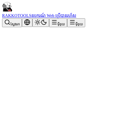
RAKKOTOOLS
ឧបករណ៍ Web ប្រើបានរហ័ស
ស្វែងរក
ម៉ឺនុយ
ម៉ឺនុយ