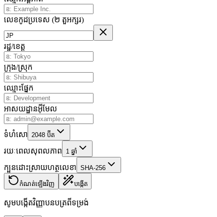
លេខកូដប្រទេស (២ តួអក្សរ)
រដ្ឋ/ខេត្ត
ក្រុង/ស្រុក
ឈ្មោះផ្នែក
អាសយដ្ឋានអ៊ីមែល
ទំហំសោ
2048
ប៊ីត
រយៈពេលសុពលភាព
1
ឆ្នាំ
ក្បួនដោះស្រាយហត្ថលេខា
SHA-256
កំណត់ឡើងវិញ
បង្កើត
សូមបង្កើតវិញ្ញាបនបត្រពីទម្រង់