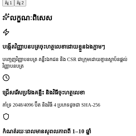
គំរូ 1
គំរូ 2
លក្ខណៈពិសេស
បង្កើតវិញ្ញាបនបត្រចុះហត្ថលេខាដោយខ្លួនឯងភ្លាមៗ
បញ្ចេញវិញ្ញាបនបត្រ គន្លឹះឯកជន និង CSR ជាក្រុមដោយគ្មានស្ថាប័នផ្តល់
វិញ្ញាបនបត្រ
ជ្រើសរើសប្រវែងគន្លឹះ និងវិធីចុះហត្ថលេខា
គាំទ្រ 2048/4096 ប៊ីត និងវិធី 4 ប្រភេទដូចជា SHA-256
កំណត់រយៈពេលមានសុពលភាពពី 1–10 ឆ្នាំ