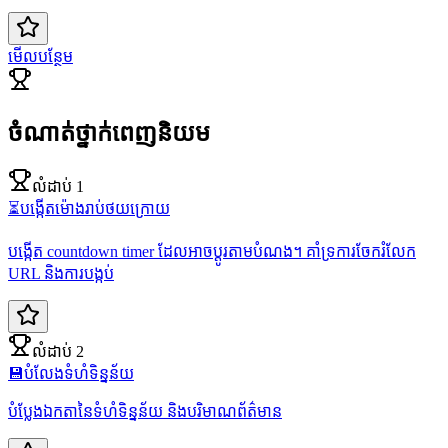
មើលបន្ថែម
ចំណាត់ថ្នាក់ពេញនិយម
លំដាប់ 1
⏳
បង្កើតម៉ោងរាប់ថយក្រោយ
បង្កើត countdown timer ដែលអាចប្តូរតាមបំណង។ គាំទ្រការចែករំលែក
URL និងការបង្កប់
លំដាប់ 2
💾
បំលែងទំហំទិន្នន័យ
បំប្លែងឯកតានៃទំហំទិន្នន័យ និងបរិមាណព័ត៌មាន