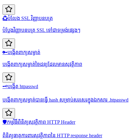
♻️
បំលែង SSL វិញ្ញាបនបត្រ
បំប្លែងវិញ្ញាបនបត្រ SSL ទៅជាទម្រង់ផ្សេងៗ
🔑
បង្កើតពាក្យសម្ងាត់
បង្កើតពាក្យសម្ងាត់ចៃដន្យដែលមានសុវត្ថិភាព
🗝️
បង្កើត htpasswd
បង្កើតពាក្យសម្ងាត់បានធ្វើ hash សម្រាប់សរសេរក្នុងឯកសារ .htpasswd
🛡️
កម្មវិធីពិនិត្យសុវត្ថិភាព HTTP Header
ពិនិត្យធាតុការពារសុវត្ថិភាពនៃ HTTP response header