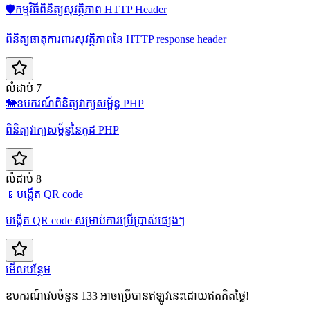
🛡️
កម្មវិធីពិនិត្យសុវត្ថិភាព HTTP Header
ពិនិត្យធាតុការពារសុវត្ថិភាពនៃ HTTP response header
លំដាប់ 7
🐘
ឧបករណ៍ពិនិត្យវាក្យសម្ព័ន្ធ PHP
ពិនិត្យវាក្យសម្ព័ន្ធនៃកូដ PHP
លំដាប់ 8
📱
បង្កើត QR code
បង្កើត QR code សម្រាប់ការប្រើប្រាស់ផ្សេងៗ
មើលបន្ថែម
ឧបករណ៍វេបចំនួន 133 អាចប្រើបានឥឡូវនេះដោយឥតគិតថ្លៃ!