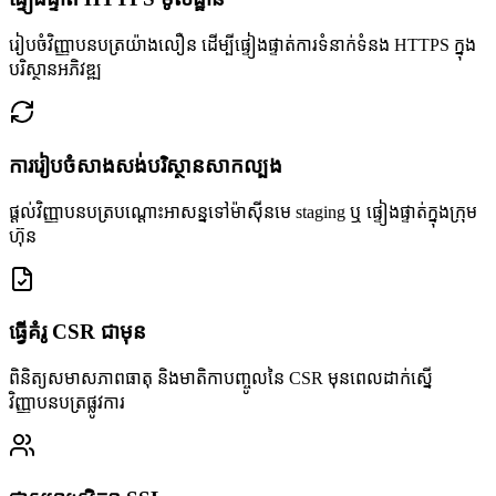
រៀបចំវិញ្ញាបនបត្រយ៉ាងលឿន ដើម្បីផ្ទៀងផ្ទាត់ការទំនាក់ទំនង HTTPS ក្នុង
បរិស្ថានអភិវឌ្ឍ
ការរៀបចំសាងសង់បរិស្ថានសាកល្បង
ផ្តល់វិញ្ញាបនបត្របណ្តោះអាសន្នទៅម៉ាស៊ីនមេ staging ឬ ផ្ទៀងផ្ទាត់ក្នុងក្រុម
ហ៊ុន
ធ្វើគំរូ CSR ជាមុន
ពិនិត្យសមាសភាពធាតុ និងមាតិកាបញ្ចូលនៃ CSR មុនពេលដាក់ស្នើ
វិញ្ញាបនបត្រផ្លូវការ