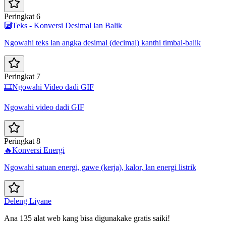
Peringkat 6
🔟
Teks - Konversi Desimal lan Balik
Ngowahi teks lan angka desimal (decimal) kanthi timbal-balik
Peringkat 7
🎞️
Ngowahi Video dadi GIF
Ngowahi video dadi GIF
Peringkat 8
🔥
Konversi Energi
Ngowahi satuan energi, gawe (kerja), kalor, lan energi listrik
Deleng Liyane
Ana 135 alat web kang bisa digunakake gratis saiki!