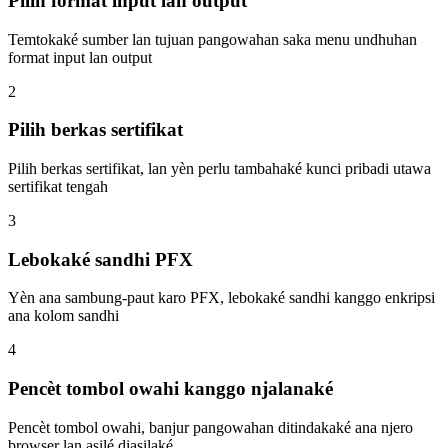
Pilih format input lan output
Temtokaké sumber lan tujuan pangowahan saka menu undhuhan
format input lan output
2
Pilih berkas sertifikat
Pilih berkas sertifikat, lan yèn perlu tambahaké kunci pribadi utawa
sertifikat tengah
3
Lebokaké sandhi PFX
Yèn ana sambung-paut karo PFX, lebokaké sandhi kanggo enkripsi
ana kolom sandhi
4
Pencèt tombol owahi kanggo njalanaké
Pencèt tombol owahi, banjur pangowahan ditindakaké ana njero
browser lan asilé diasilaké