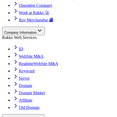
Operating Company
Work at Rakko 🚀
Buy Merchandise 🏬
Company Information
Rakko Web Services
ID
WebSite M&A
RealtimeWebSite M&A
Keyword
Server
Domain
Domain Market
Affiliate
Old Domain