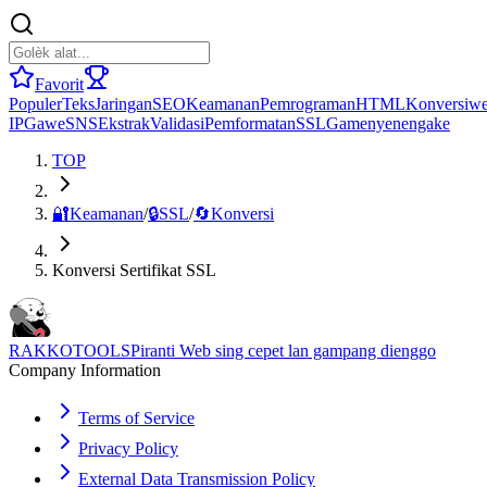
Favorit
Populer
Teks
Jaringan
SEO
Keamanan
Pemrograman
HTML
Konversi
we
IP
Gawe
SNS
Ekstrak
Validasi
Pemformatan
SSL
Game
nyenengake
TOP
🔐
Keamanan
/
🔒
SSL
/
🔄
Konversi
Konversi Sertifikat SSL
RAKKOTOOLS
Piranti Web sing cepet lan gampang dienggo
Company Information
Terms of Service
Privacy Policy
External Data Transmission Policy