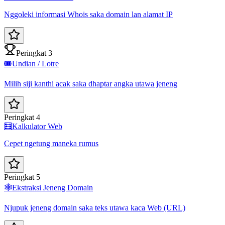
Nggoleki informasi Whois saka domain lan alamat IP
Peringkat 3
🎟️
Undian / Lotre
Milih siji kanthi acak saka dhaptar angka utawa jeneng
Peringkat 4
🧮
Kalkulator Web
Cepet ngetung maneka rumus
Peringkat 5
🕸️
Ekstraksi Jeneng Domain
Njupuk jeneng domain saka teks utawa kaca Web (URL)