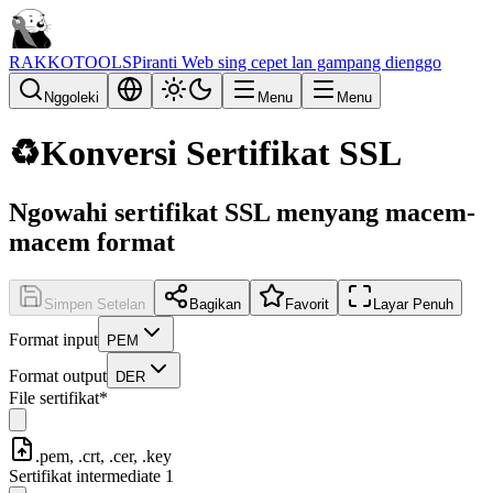
RAKKOTOOLS
Piranti Web sing cepet lan gampang dienggo
Nggoleki
Menu
Menu
♻️
Konversi Sertifikat SSL
Ngowahi sertifikat SSL menyang macem-
macem format
Simpen Setelan
Bagikan
Favorit
Layar Penuh
Format input
PEM
Format output
DER
File sertifikat
*
.pem, .crt, .cer, .key
Sertifikat intermediate 1