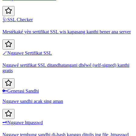
🩺
SSL Checker
Mestèkaké yèn sertifikat SSL wis kapasang kanthi bener ana server
🪄
Nggawe Sertifikat SSL
Nggawé sertifikat SSL ditandhatangani dhéwé (self-signed) kanthi
gratis
🔑
Generasi Sandhi
Nggawe sandhi acak sing aman
🗝️
Nggawe htpasswd
Nggawe tembung sandhi di-hash kanggo ditulis ing file .htpasswd