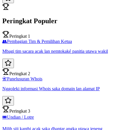
Peringkat Populer
Peringkat 1
👥
Pembagian Tim & Pemilihan Ketua
Mbagi tim sacara acak lan nemtokaké panitia utawa wakil
Peringkat 2
📇
Panelusuran Whois
Nggoleki informasi Whois saka domain lan alamat IP
Peringkat 3
🎟️
Undian / Lotre
Milih siji kanthi acak saka dhaptar angka utawa jeneng