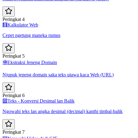
Peringkat 4
🧮
Kalkulator Web
Cepet ngetung maneka rumus
Peringkat 5
🕸️
Ekstraksi Jeneng Domain
Njupuk jeneng domain saka teks utawa kaca Web (URL)
Peringkat 6
🔟
Teks - Konversi Desimal lan Balik
Ngowahi teks lan angka desimal (decimal) kanthi timbal-balik
Peringkat 7