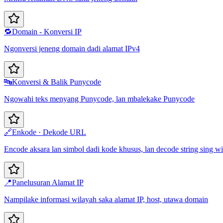
🔁
Domain - Konversi IP
Ngonversi jeneng domain dadi alamat IPv4
🔤
Konversi & Balik Punycode
Ngowahi teks menyang Punycode, lan mbalekake Punycode
🔗
Enkode · Dekode URL
Encode aksara lan simbol dadi kode khusus, lan decode string sing 
📍
Panelusuran Alamat IP
Nampilake informasi wilayah saka alamat IP, host, utawa domain