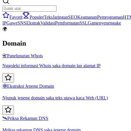
Favorit
Populer
Teks
Jaringan
SEO
Keamanan
Pemrograman
HT
IP
Gawe
SNS
Ekstrak
Validasi
Pemformatan
SSL
Game
nyenengake
🌍
Domain
📇
Panelusuran Whois
Nggoleki informasi Whois saka domain lan alamat IP
🕸️
Ekstraksi Jeneng Domain
Njupuk jeneng domain saka teks utawa kaca Web (URL)
🛰️
Priksa Rekaman DNS
Mriksa rekaman DNS saka jeneng domain