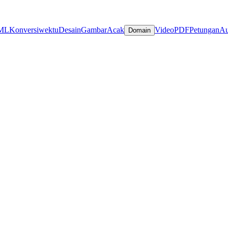
ML
Konversi
wektu
Desain
Gambar
Acak
Video
PDF
Petungan
Au
Domain