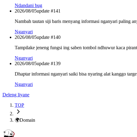
Ndandani bug
2026/08/05
update #
141
Nambah tautan siji baris menyang informasi nganyari paling an
Nganyari
2026/08/05
update #
140
Tampilake jeneng fungsi ing saben tombol ndhuwur kaca piranti
Nganyari
2026/08/05
update #
139
Dhaptar informasi nganyari saiki bisa nyaring alat kanggo targ
Nganyari
Deleng liyane
TOP
🌍
Domain