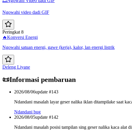
🎞️
Ngowahi Video dadi GIF
Ngowahi video dadi GIF
Peringkat 8
🔥
Konversi Energi
Ngowahi satuan energi, gawe (kerja), kalor, lan energi listrik
Deleng Liyane
📜
Informasi pembaruan
2026/08/06
update #
143
Ndandani masalah layar geser nalika iklan ditampilake saat kac
Ndandani bug
2026/08/05
update #
142
Ndandani masalah posisi tampilan sing geser nalika kaca alat d