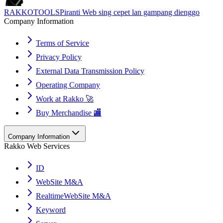
RAKKOTOOLS
Piranti Web sing cepet lan gampang dienggo
Company Information
Terms of Service
Privacy Policy
External Data Transmission Policy
Operating Company
Work at Rakko 🚀
Buy Merchandise 🏬
Company Information
Rakko Web Services
ID
WebSite M&A
RealtimeWebSite M&A
Keyword