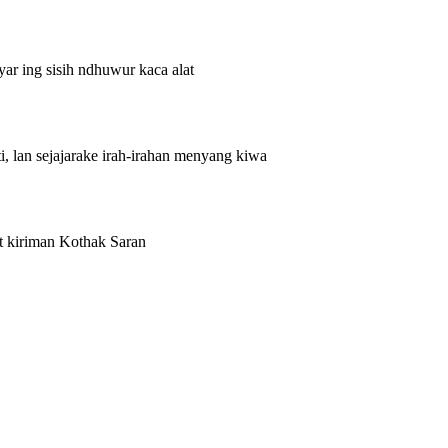
yar ing sisih ndhuwur kaca alat
, lan sejajarake irah-irahan menyang kiwa
et kiriman Kothak Saran