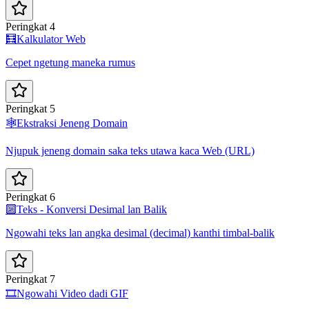
Peringkat 4
🧮
Kalkulator Web
Cepet ngetung maneka rumus
Peringkat 5
🕸️
Ekstraksi Jeneng Domain
Njupuk jeneng domain saka teks utawa kaca Web (URL)
Peringkat 6
🔟
Teks - Konversi Desimal lan Balik
Ngowahi teks lan angka desimal (decimal) kanthi timbal-balik
Peringkat 7
🎞️
Ngowahi Video dadi GIF