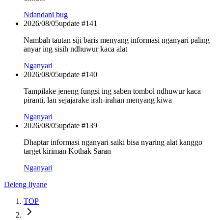
Ndandani bug
2026/08/05
update #
141
Nambah tautan siji baris menyang informasi nganyari paling
anyar ing sisih ndhuwur kaca alat
Nganyari
2026/08/05
update #
140
Tampilake jeneng fungsi ing saben tombol ndhuwur kaca
piranti, lan sejajarake irah-irahan menyang kiwa
Nganyari
2026/08/05
update #
139
Dhaptar informasi nganyari saiki bisa nyaring alat kanggo
target kiriman Kothak Saran
Nganyari
Deleng liyane
TOP