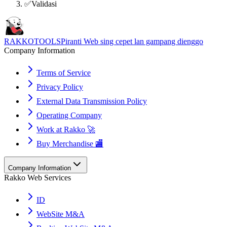
✅
Validasi
RAKKOTOOLS
Piranti Web sing cepet lan gampang dienggo
Company Information
Terms of Service
Privacy Policy
External Data Transmission Policy
Operating Company
Work at Rakko 🚀
Buy Merchandise 🏬
Company Information
Rakko Web Services
ID
WebSite M&A