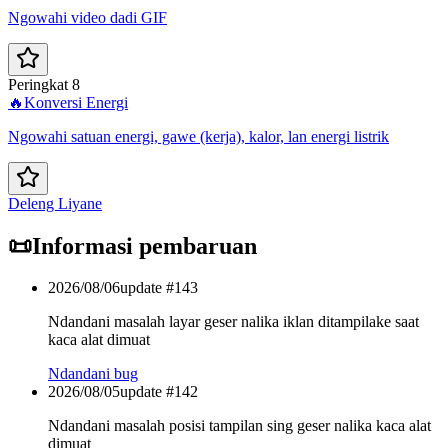
Ngowahi video dadi GIF
Peringkat 8
🔥
Konversi Energi
Ngowahi satuan energi, gawe (kerja), kalor, lan energi listrik
Deleng Liyane
📜
Informasi pembaruan
2026/08/06
update #
143
Ndandani masalah layar geser nalika iklan ditampilake saat
kaca alat dimuat
Ndandani bug
2026/08/05
update #
142
Ndandani masalah posisi tampilan sing geser nalika kaca alat
dimuat