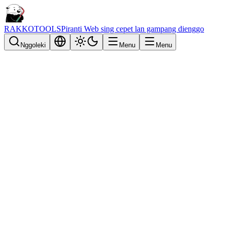
RAKKOTOOLS
Piranti Web sing cepet lan gampang dienggo
Nggoleki
Menu
Menu