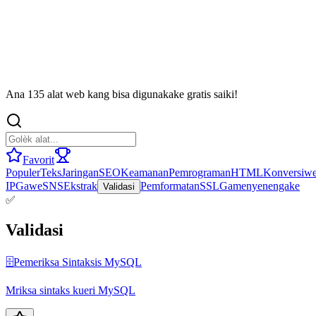
Ana 135 alat web kang bisa digunakake gratis saiki!
Favorit
Populer
Teks
Jaringan
SEO
Keamanan
Pemrograman
HTML
Konversi
we
IP
Gawe
SNS
Ekstrak
Pemformatan
SSL
Game
nyenengake
Validasi
✅
Validasi
🗄️
Pemeriksa Sintaksis MySQL
Mriksa sintaks kueri MySQL