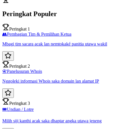
Peringkat Populer
Peringkat 1
👥
Pembagian Tim & Pemilihan Ketua
Mbagi tim sacara acak lan nemtokaké panitia utawa wakil
Peringkat 2
📇
Panelusuran Whois
Nggoleki informasi Whois saka domain lan alamat IP
Peringkat 3
🎟️
Undian / Lotre
Milih siji kanthi acak saka dhaptar angka utawa jeneng