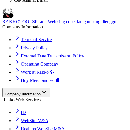
Cek Alamat Email
RAKKOTOOLS
Piranti Web sing cepet lan gampang dienggo
Company Information
Terms of Service
Privacy Policy
External Data Transmission Policy
Operating Company
Work at Rakko 🚀
Buy Merchandise 🏬
Company Information
Rakko Web Services
ID
WebSite M&A
RealtimeWebSite M&A