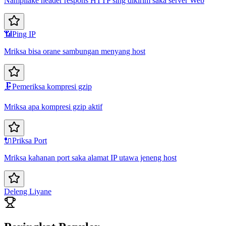
Nampilake header respons HTTP sing dikirim saka server Web
📶
Ping IP
Mriksa bisa orane sambungan menyang host
🗜️
Pemeriksa kompresi gzip
Mriksa apa kompresi gzip aktif
🔌
Priksa Port
Mriksa kahanan port saka alamat IP utawa jeneng host
Deleng Liyane