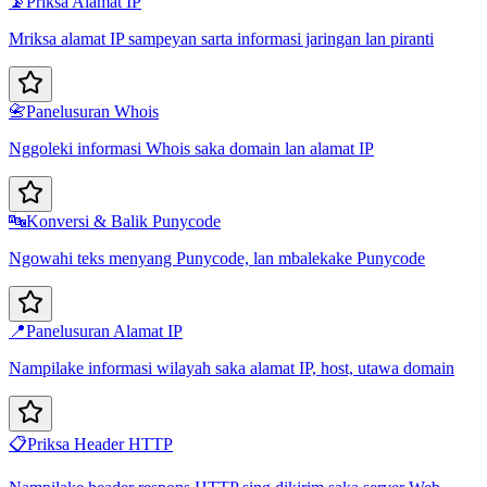
📡
Priksa Alamat IP
Mriksa alamat IP sampeyan sarta informasi jaringan lan piranti
📇
Panelusuran Whois
Nggoleki informasi Whois saka domain lan alamat IP
🔤
Konversi & Balik Punycode
Ngowahi teks menyang Punycode, lan mbalekake Punycode
📍
Panelusuran Alamat IP
Nampilake informasi wilayah saka alamat IP, host, utawa domain
📋
Priksa Header HTTP