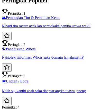
Peringkat Populer
Peringkat 1
👥
Pembagian Tim & Pemilihan Ketua
Mbagi tim sacara acak lan nemtokaké panitia utawa wakil
Peringkat 2
📇
Panelusuran Whois
Nggoleki informasi Whois saka domain lan alamat IP
Peringkat 3
🎟️
Undian / Lotre
Milih siji kanthi acak saka dhaptar angka utawa jeneng
Peringkat 4