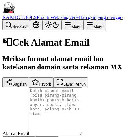
RAKKOTOOLS
Piranti Web sing cepet lan gampang dienggo
Nggoleki
Menu
Menu
📮
Cek Alamat Email
Mriksa format alamat email lan
katekanan domain sarta rekaman MX
Bagikan
Favorit
Layar Penuh
Alamat Email