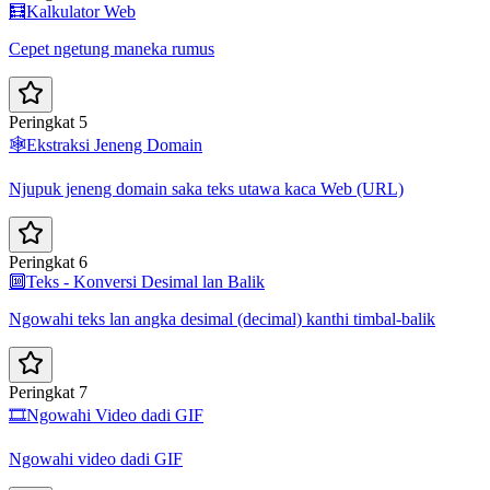
🧮
Kalkulator Web
Cepet ngetung maneka rumus
Peringkat 5
🕸️
Ekstraksi Jeneng Domain
Njupuk jeneng domain saka teks utawa kaca Web (URL)
Peringkat 6
🔟
Teks - Konversi Desimal lan Balik
Ngowahi teks lan angka desimal (decimal) kanthi timbal-balik
Peringkat 7
🎞️
Ngowahi Video dadi GIF
Ngowahi video dadi GIF