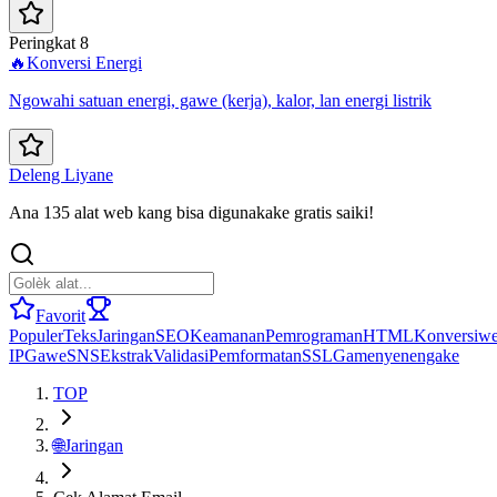
Peringkat 8
🔥
Konversi Energi
Ngowahi satuan energi, gawe (kerja), kalor, lan energi listrik
Deleng Liyane
Ana 135 alat web kang bisa digunakake gratis saiki!
Favorit
Populer
Teks
Jaringan
SEO
Keamanan
Pemrograman
HTML
Konversi
we
IP
Gawe
SNS
Ekstrak
Validasi
Pemformatan
SSL
Game
nyenengake
TOP
🌐
Jaringan