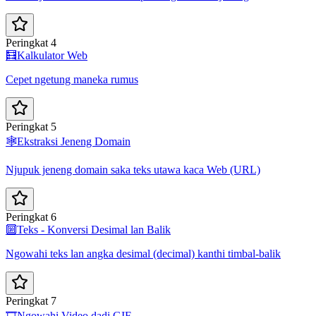
Peringkat 4
🧮
Kalkulator Web
Cepet ngetung maneka rumus
Peringkat 5
🕸️
Ekstraksi Jeneng Domain
Njupuk jeneng domain saka teks utawa kaca Web (URL)
Peringkat 6
🔟
Teks - Konversi Desimal lan Balik
Ngowahi teks lan angka desimal (decimal) kanthi timbal-balik
Peringkat 7
🎞️
Ngowahi Video dadi GIF