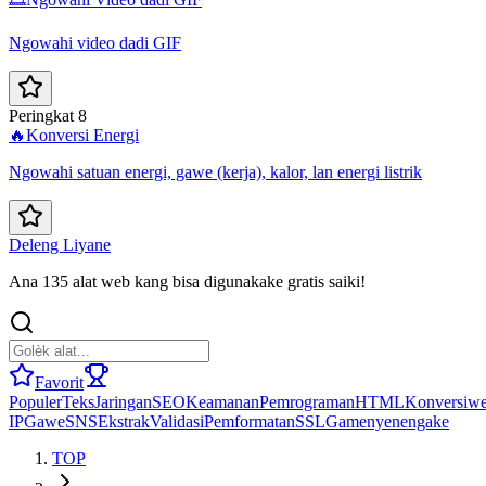
Ngowahi video dadi GIF
Peringkat 8
🔥
Konversi Energi
Ngowahi satuan energi, gawe (kerja), kalor, lan energi listrik
Deleng Liyane
Ana 135 alat web kang bisa digunakake gratis saiki!
Favorit
Populer
Teks
Jaringan
SEO
Keamanan
Pemrograman
HTML
Konversi
we
IP
Gawe
SNS
Ekstrak
Validasi
Pemformatan
SSL
Game
nyenengake
TOP