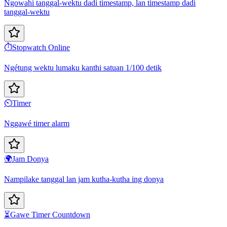
Ngowahi tanggal-wektu dadi timestamp, lan timestamp dadi
tanggal-wektu
⏱️
Stopwatch Online
Ngétung wektu lumaku kanthi satuan 1/100 detik
⏲️
Timer
Nggawé timer alarm
🌍
Jam Donya
Nampilake tanggal lan jam kutha-kutha ing donya
⏳
Gawe Timer Countdown