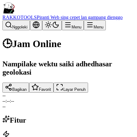
RAKKOTOOLS
Piranti Web sing cepet lan gampang dienggo
Nggoleki
Menu
Menu
🕒
Jam Online
Nampilake wektu saiki adhedhasar
geolokasi
Bagikan
Favorit
Layar Penuh
--
--
:
--
:
--
--
Fitur