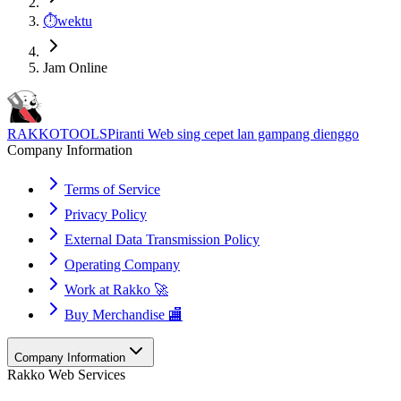
⏱️
wektu
Jam Online
RAKKOTOOLS
Piranti Web sing cepet lan gampang dienggo
Company Information
Terms of Service
Privacy Policy
External Data Transmission Policy
Operating Company
Work at Rakko 🚀
Buy Merchandise 🏬
Company Information
Rakko Web Services