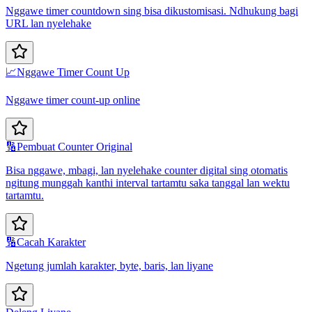
Nggawe timer countdown sing bisa dikustomisasi. Ndhukung bagi
URL lan nyelehake
📈
Nggawe Timer Count Up
Nggawe timer count-up online
🔢
Pembuat Counter Original
Bisa nggawe, mbagi, lan nyelehake counter digital sing otomatis
ngitung munggah kanthi interval tartamtu saka tanggal lan wektu
tartamtu.
🔢
Cacah Karakter
Ngetung jumlah karakter, byte, baris, lan liyane