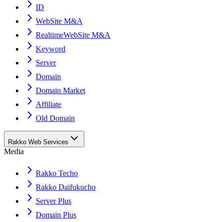
ID
WebSite M&A
RealtimeWebSite M&A
Keyword
Server
Domain
Domain Market
Affiliate
Old Domain
Rakko Web Services
Media
Rakko Techo
Rakko Daifukucho
Server Plus
Domain Plus