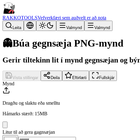
RAKKOTOOLS
Vefverkfæri sem auðvelt er að nota
Leita
Valmynd
Valmynd
👻
Búa gegnsæja PNG-mynd
Gerir tiltekinn lit í mynd gegnsæjan og b
Vista stillingar
Deila
Eftirlæti
Fullskjár
Mynd
Dragðu og slaktu eða smelltu
Hámarks stærð: 15MB
Litur til að gera gagnsæjan