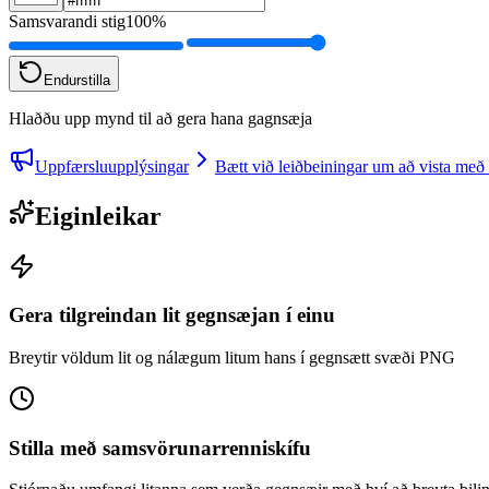
Samsvarandi stig
100%
Endurstilla
Hlaððu upp mynd til að gera hana gagnsæja
Uppfærsluupplýsingar
Bætt við leiðbeiningar um að vista með
Eiginleikar
Gera tilgreindan lit gegnsæjan í einu
Breytir völdum lit og nálægum litum hans í gegnsætt svæði PNG
Stilla með samsvörunarrenniskífu