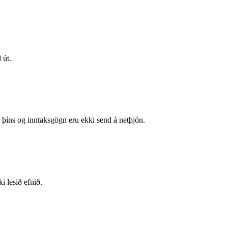
 út.
 þíns og inntaksgögn eru ekki send á netþjón.
i lesið efnið.