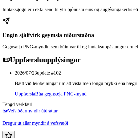
Inntaksgögn eru ekki send til ytri þjónustu eins og auglýsingakerfis eð
Engin sjálfvirk geymsla niðurstaðna
Gegnsæja PNG-myndin sem búin var til og inntaksuppástungur eru ek
📜
Uppfærsluupplýsingar
2026/07/23
update #
102
Bætt við leiðbeiningar um að vista með löngu prykki eða hægri
Uppfærsla
Búa gegnsæja PNG-mynd
Tengd verkfæri
🖼️
Vefslóðarmyndir útdráttur
Dregur út allar myndir á vefsvæði