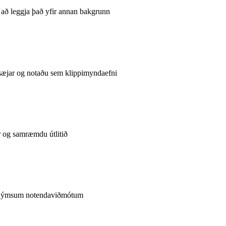
að leggja það yfir annan bakgrunn
sæjar og notaðu sem klippimyndaefni
r og samræmdu útlitið
a í ýmsum notendaviðmótum