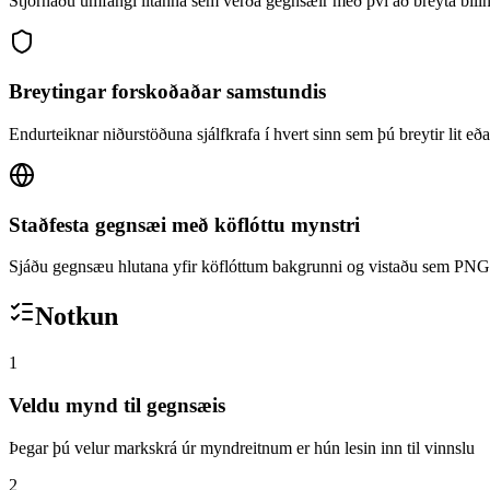
Stjórnaðu umfangi litanna sem verða gegnsæir með því að breyta bil
Breytingar forskoðaðar samstundis
Endurteiknar niðurstöðuna sjálfkrafa í hvert sinn sem þú breytir lit e
Staðfesta gegnsæi með köflóttu mynstri
Sjáðu gegnsæu hlutana yfir köflóttum bakgrunni og vistaðu sem PNG
Notkun
1
Veldu mynd til gegnsæis
Þegar þú velur markskrá úr myndreitnum er hún lesin inn til vinnslu
2