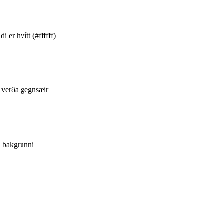
 er hvítt (#ffffff)
r verða gegnsæir
m bakgrunni