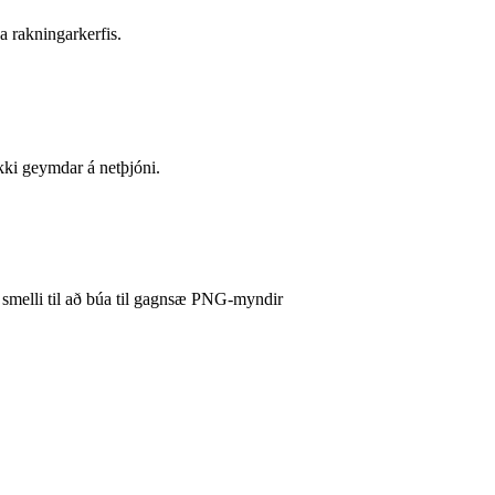
a rakningarkerfis.
ki geymdar á netþjóni.
 smelli til að búa til gagnsæ PNG-myndir