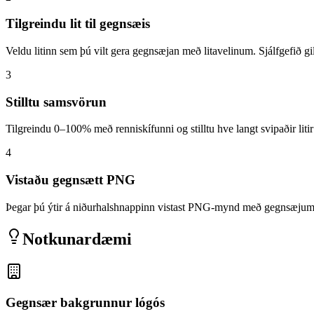
Tilgreindu lit til gegnsæis
Veldu litinn sem þú vilt gera gegnsæjan með litavelinum. Sjálfgefið gildi
3
Stilltu samsvörun
Tilgreindu 0–100% með renniskífunni og stilltu hve langt svipaðir liti
4
Vistaðu gegnsætt PNG
Þegar þú ýtir á niðurhalshnappinn vistast PNG-mynd með gegnsæju
Notkunardæmi
Gegnsær bakgrunnur lógós