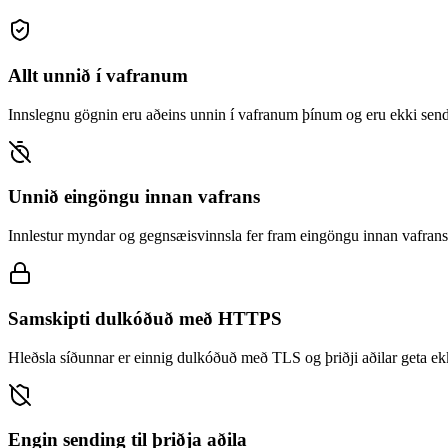
Allt unnið í vafranum
Innslegnu gögnin eru aðeins unnin í vafranum þínum og eru ekki send
Unnið eingöngu innan vafrans
Innlestur myndar og gegnsæisvinnsla fer fram eingöngu innan vafrans
Samskipti dulkóðuð með HTTPS
Hleðsla síðunnar er einnig dulkóðuð með TLS og þriðji aðilar geta ekk
Engin sending til þriðja aðila