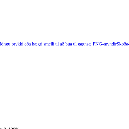
 löngu prykki eða hægri smelli til að búa til gagnsæ PNG-myndir
Skoðað