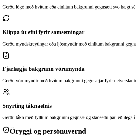
Gerðu lógó með hvítum eða einlitum bakgrunni gegnsætt svo hægt sé 
Klippa út efni fyrir samsetningar
Gerðu myndskreytingar eða ljósmyndir með einlitum bakgrunni gegn
Fjarlægja bakgrunn vörumynda
Gerðu vörumyndir með hvítum bakgrunni gegnsæjar fyrir netverslani
Snyrting táknaefnis
Gerðu tákn með fylltum bakgrunni gegnsæ og staðsettu þau eðlileg
Öryggi og persónuvernd