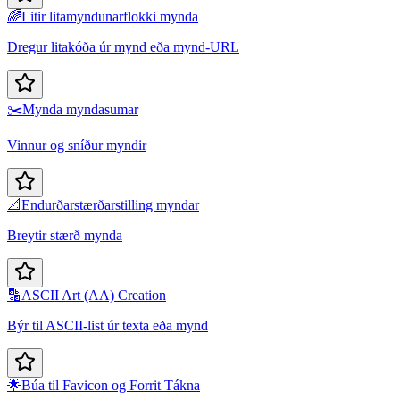
🌈
Litir litamyndunarflokki mynda
Dregur litakóða úr mynd eða mynd-URL
✂️
Mynda myndasumar
Vinnur og sníður myndir
📐
Endurðarstærðarstilling myndar
Breytir stærð mynda
🔡
ASCII Art (AA) Creation
Býr til ASCII-list úr texta eða mynd
🌟
Búa til Favicon og Forrit Tákna