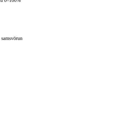
inu 0–100%
ða samsvörun