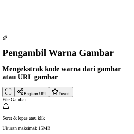
🌈
Pengambil Warna Gambar
Mengekstrak kode warna dari gambar
atau URL gambar
Bagikan URL
Favorit
File Gambar
Seret & lepas atau klik
Ukuran maksimal: 15MB