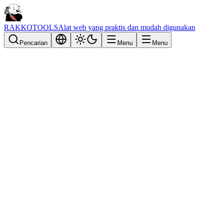
RAKKOTOOLS
Alat web yang praktis dan mudah digunakan
Pencarian
Menu
Menu