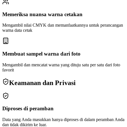
Memeriksa nuansa warna cetakan
Mengambil nilai CMYK dan memanfaatkannya untuk perancangan
warna data cetak
Membuat sampel warna dari foto
Mengambil dan mencatat warna yang dituju satu per satu dari foto
favorit
Keamanan dan Privasi
Diproses di peramban
Data yang Anda masukkan hanya diproses di dalam peramban Anda
dan tidak dikirim ke luar.