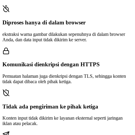
Diproses hanya di dalam browser
ekstraksi warna gambar dilakukan sepenuhnya di dalam browser
Anda, dan data input tidak dikirim ke server.
Komunikasi dienkripsi dengan HTTPS
Pemuatan halaman juga dienkripsi dengan TLS, sehingga konten
tidak dapat dibaca oleh pihak ketiga.
Tidak ada pengiriman ke pihak ketiga
Konten input tidak dikirim ke layanan eksternal seperti jaringan
iklan atau pelacak.