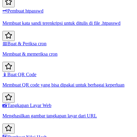
🗝️
Pembuat htpasswd
Membuat kata sandi terenkripsi untuk ditulis di file .htpasswd
📅
Buat & Periksa cron
Membuat & memeriksa cron
📱
Buat QR Code
Membuat QR code yang bisa dipakai untuk berbagai keperluan
📸
Tangkapan Layar Web
Menghasilkan gambar tangkapan layar dari URL