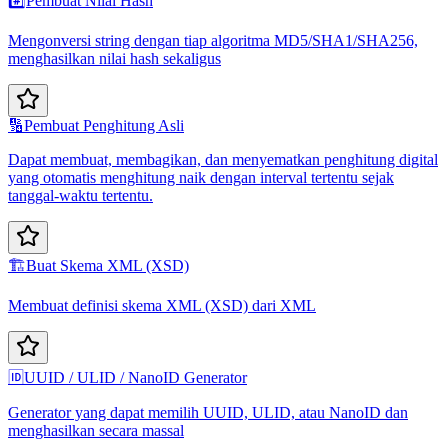
#️⃣
Pembuat Nilai Hash
Mengonversi string dengan tiap algoritma MD5/SHA1/SHA256,
menghasilkan nilai hash sekaligus
🔢
Pembuat Penghitung Asli
Dapat membuat, membagikan, dan menyematkan penghitung digital
yang otomatis menghitung naik dengan interval tertentu sejak
tanggal-waktu tertentu.
🏗️
Buat Skema XML (XSD)
Membuat definisi skema XML (XSD) dari XML
🆔
UUID / ULID / NanoID Generator
Generator yang dapat memilih UUID, ULID, atau NanoID dan
menghasilkan secara massal