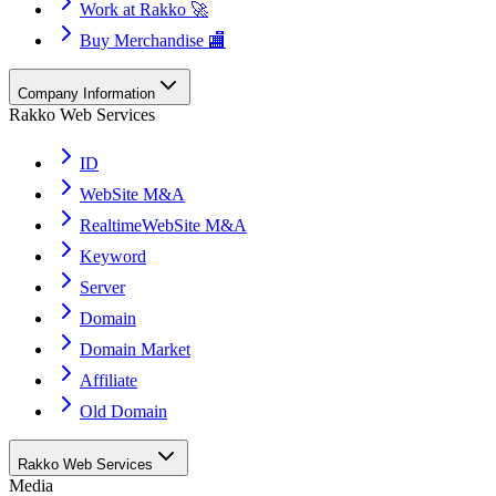
Work at Rakko 🚀
Buy Merchandise 🏬
Company Information
Rakko Web Services
ID
WebSite M&A
RealtimeWebSite M&A
Keyword
Server
Domain
Domain Market
Affiliate
Old Domain
Rakko Web Services
Media