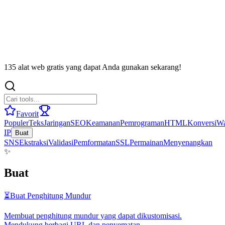
135 alat web gratis yang dapat Anda gunakan sekarang!
Favorit
Populer
Teks
Jaringan
SEO
Keamanan
Pemrograman
HTML
Konversi
Wa
IP
Buat
SNS
Ekstraksi
Validasi
Pemformatan
SSL
Permainan
Menyenangkan
✨
Buat
⏳
Buat Penghitung Mundur
Membuat penghitung mundur yang dapat dikustomisasi.
Mendukung berbagi URL dan penyematan