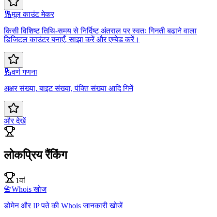
🔢
मूल काउंट मेकर
किसी विशिष्ट तिथि-समय से निर्दिष्ट अंतराल पर स्वतः गिनती बढ़ाने वाला
डिजिटल काउंटर बनाएँ, साझा करें और एम्बेड करें।
🔢
वर्ण गणना
अक्षर संख्या, बाइट संख्या, पंक्ति संख्या आदि गिनें
और देखें
लोकप्रिय रैंकिंग
1वां
📇
Whois खोज
डोमेन और IP पते की Whois जानकारी खोजें