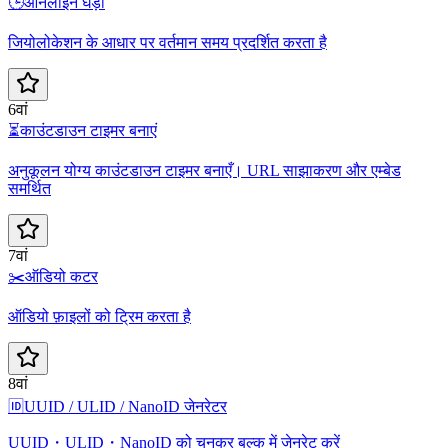
🕒
ऑनलाइन घड़ी
जियोलोकेशन के आधार पर वर्तमान समय प्रदर्शित करता है
6वां
⏳
काउंटडाउन टाइमर बनाएं
अनुकूलन योग्य काउंटडाउन टाइमर बनाएँ। URL साझाकरण और एम्बेड
समर्थित
7वां
✂️
ऑडियो कटर
ऑडियो फ़ाइलों को ट्रिम करता है
8वां
🆔
UUID / ULID / NanoID जेनरेटर
UUID・ULID・NanoID को चुनकर बल्क में जेनरेट करें