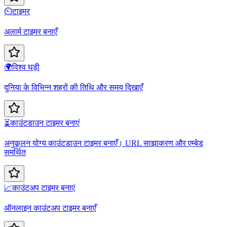
⏲️
टाइमर
अलार्म टाइमर बनाएँ
🌍
विश्व घड़ी
दुनिया के विभिन्न शहरों की तिथि और समय दिखाएँ
⏳
काउंटडाउन टाइमर बनाएं
अनुकूलन योग्य काउंटडाउन टाइमर बनाएँ। URL साझाकरण और एम्बेड
समर्थित
📈
काउंटअप टाइमर बनाएं
ऑनलाइन काउंटअप टाइमर बनाएँ