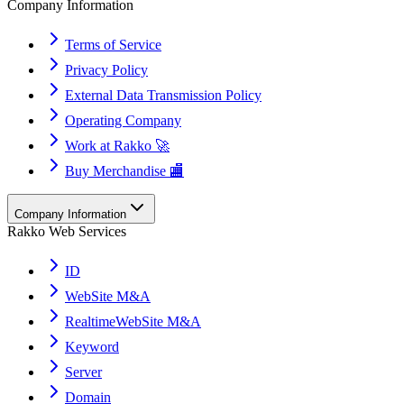
Company Information
Terms of Service
Privacy Policy
External Data Transmission Policy
Operating Company
Work at Rakko 🚀
Buy Merchandise 🏬
Company Information
Rakko Web Services
ID
WebSite M&A
RealtimeWebSite M&A
Keyword
Server
Domain