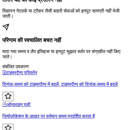
विज्ञापन नेटवर्क या ट्रैकर जैसी बाहरी सेवाओं को इनपुट सामग्री नहीं भेजी
जाती।
परिणाम की स्वचालित बचत नहीं
मापा गया समय व लैप इतिहास या इनपुट सुझाव सर्वर पर संग्रहीत नहीं किए
जाते।
संबंधित उपकरण
🗓️
टाइमस्टैम्प परिवर्तन
दिनांक-समय को टाइमस्टैम्प में बदलें, टाइमस्टैम्प को दिनांक-समय में बदलें
🕒
ऑनलाइन घड़ी
जियोलोकेशन के आधार पर वर्तमान समय प्रदर्शित करता है