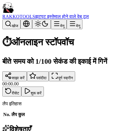
RAKKOTOOLS
झटपट इस्तेमाल होने वाले वेब टूल
खोज
मेनू
मेनू
⏱️
ऑनलाइन स्टॉपवॉच
बीते समय को 1/100 सेकंड की इकाई में गिनें
साझा करें
पसंदीदा
पूर्ण स्क्रीन
00
:
00
.
00
रीसेट
शुरू करें
लैप इतिहास
No.
लैप
कुल
विशेषताएँ