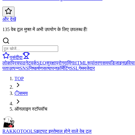
और देखें
135 वेब टूल मुफ्त में अभी उपयोग के लिए उपलब्ध हैं!
पसंदीदा
लोकप्रिय
पाठ
नेटवर्क
SEO
सुरक्षा
प्रोग्रामिंग
HTML
रूपांतरण
समय
डिजाइन
छवि
या
पता
उत्पन्न
SNS
निष्कर्षण
सत्यापन
फ़ॉर्मेटिंग
SSL
गेम
मजेदार
TOP
⏱️
समय
ऑनलाइन स्टॉपवॉच
RAKKOTOOLS
झटपट इस्तेमाल होने वाले वेब टूल