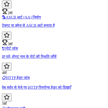
2वां
🔡
ASCII आर्ट (AA) निर्माण
टेक्स्ट या इमेज से ASCII आर्ट बनाता है
3वां
🔌
पोर्ट जांच
IP पते, होस्ट नाम के पोर्ट की स्थिति जाँचें
4वां
📋
HTTP हेडर जांच
वेब सर्वर से भेजे गए HTTP रिस्पॉन्स हेडर को दिखाएँ
5वां