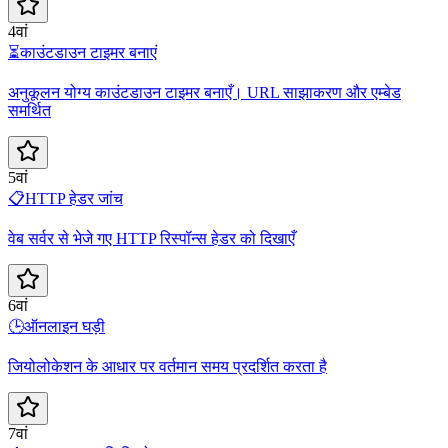
4वां
⏳
काउंटडाउन टाइमर बनाएं
अनुकूलन योग्य काउंटडाउन टाइमर बनाएँ। URL साझाकरण और एम्बेड
समर्थित
5वां
📋
HTTP हेडर जांच
वेब सर्वर से भेजे गए HTTP रिस्पॉन्स हेडर को दिखाएँ
6वां
🕒
ऑनलाइन घड़ी
जियोलोकेशन के आधार पर वर्तमान समय प्रदर्शित करता है
7वां