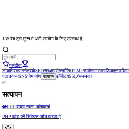
135 वेब टूल मुफ्त में अभी उपयोग के लिए उपलब्ध हैं!
पसंदीदा
लोकप्रिय
पाठ
नेटवर्क
SEO
सुरक्षा
प्रोग्रामिंग
HTML
रूपांतरण
समय
डिजाइन
छवि
या
पता
उत्पन्न
SNS
निष्कर्षण
फ़ॉर्मेटिंग
SSL
गेम
मजेदार
सत्यापन
✅
सत्यापन
🐘
PHP वाक्य रचना जांचकर्ता
PHP कोड की सिंटैक्स जाँच करता है