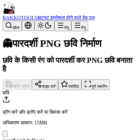
RAKKOTOOLS
झटपट इस्तेमाल होने वाले वेब टूल
खोज
मेनू
मेनू
👻
पारदर्शी PNG छवि निर्माण
छवि के किसी रंग को पारदर्शी कर PNG छवि बनाता
है
सेटिंग सहेजें
साझा करें
पसंदीदा
पूर्ण स्क्रीन
छवि
ड्रैग करें और ड्रॉप करें या क्लिक करें
अधिकतम आकार: 15MB