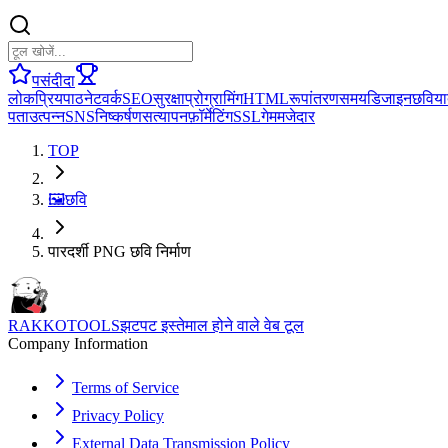
पसंदीदा
लोकप्रिय
पाठ
नेटवर्क
SEO
सुरक्षा
प्रोग्रामिंग
HTML
रूपांतरण
समय
डिजाइन
छवि
या
पता
उत्पन्न
SNS
निष्कर्षण
सत्यापन
फ़ॉर्मेटिंग
SSL
गेम
मजेदार
TOP
🖼️
छवि
पारदर्शी PNG छवि निर्माण
RAKKOTOOLS
झटपट इस्तेमाल होने वाले वेब टूल
Company Information
Terms of Service
Privacy Policy
External Data Transmission Policy