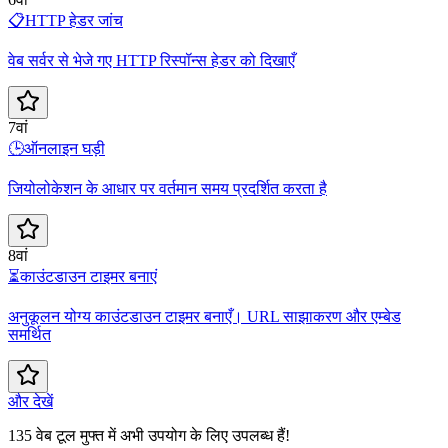
📋
HTTP हेडर जांच
वेब सर्वर से भेजे गए HTTP रिस्पॉन्स हेडर को दिखाएँ
7वां
🕒
ऑनलाइन घड़ी
जियोलोकेशन के आधार पर वर्तमान समय प्रदर्शित करता है
8वां
⏳
काउंटडाउन टाइमर बनाएं
अनुकूलन योग्य काउंटडाउन टाइमर बनाएँ। URL साझाकरण और एम्बेड
समर्थित
और देखें
135 वेब टूल मुफ्त में अभी उपयोग के लिए उपलब्ध हैं!