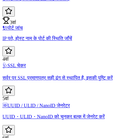
3वां
🔌
पोर्ट जांच
IP पते, होस्ट नाम के पोर्ट की स्थिति जाँचें
4वां
🩺
SSL चेकर
सर्वर पर SSL प्रमाणपत्र सही ढंग से स्थापित है, इसकी पुष्टि करें
5वां
🆔
UUID / ULID / NanoID जेनरेटर
UUID・ULID・NanoID को चुनकर बल्क में जेनरेट करें
6वां