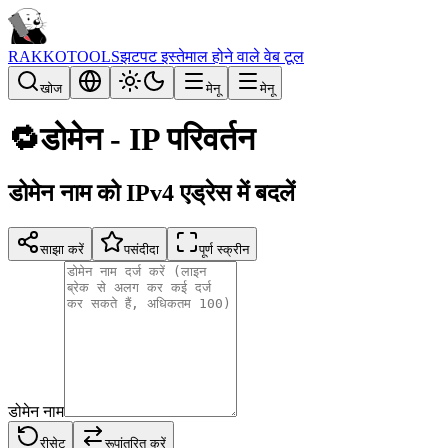
RAKKOTOOLS
झटपट इस्तेमाल होने वाले वेब टूल
खोज
मेनू
मेनू
🔁
डोमेन - IP परिवर्तन
डोमेन नाम को IPv4 एड्रेस में बदलें
साझा करें
पसंदीदा
पूर्ण स्क्रीन
डोमेन नाम
रीसेट
रूपांतरित करें