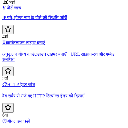
3वां
🔌
पोर्ट जांच
IP पते, होस्ट नाम के पोर्ट की स्थिति जाँचें
4वां
⏳
काउंटडाउन टाइमर बनाएं
अनुकूलन योग्य काउंटडाउन टाइमर बनाएँ। URL साझाकरण और एम्बेड
समर्थित
5वां
📋
HTTP हेडर जांच
वेब सर्वर से भेजे गए HTTP रिस्पॉन्स हेडर को दिखाएँ
6वां
🕒
ऑनलाइन घड़ी