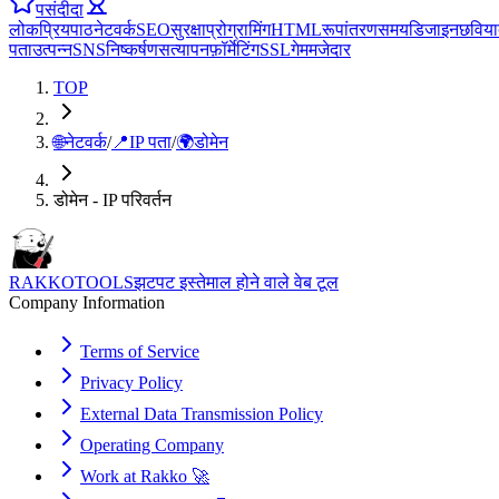
पसंदीदा
लोकप्रिय
पाठ
नेटवर्क
SEO
सुरक्षा
प्रोग्रामिंग
HTML
रूपांतरण
समय
डिजाइन
छवि
या
पता
उत्पन्न
SNS
निष्कर्षण
सत्यापन
फ़ॉर्मेटिंग
SSL
गेम
मजेदार
TOP
🌐
नेटवर्क
/
📍
IP पता
/
🌍
डोमेन
डोमेन - IP परिवर्तन
RAKKOTOOLS
झटपट इस्तेमाल होने वाले वेब टूल
Company Information
Terms of Service
Privacy Policy
External Data Transmission Policy
Operating Company
Work at Rakko 🚀