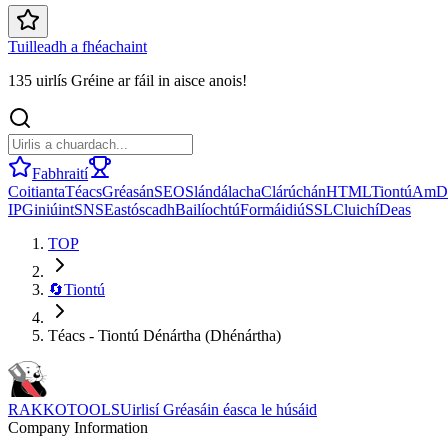
Tuilleadh a fhéachaint
135 uirlís Gréine ar fáil in aisce anois!
Fabhraití
Coitianta
Téacs
Gréasán
SEO
Slándálacha
Clárúchán
HTML
Tiontú
Am
D
IP
Giniúint
SNS
Eastóscadh
Bailíochtú
Formáidiú
SSL
Cluichí
Deas
TOP
🔄
Tiontú
Téacs - Tiontú Dénártha (Dhénártha)
RAKKOTOOLS
Uirlisí Gréasáin éasca le húsáid
Company Information