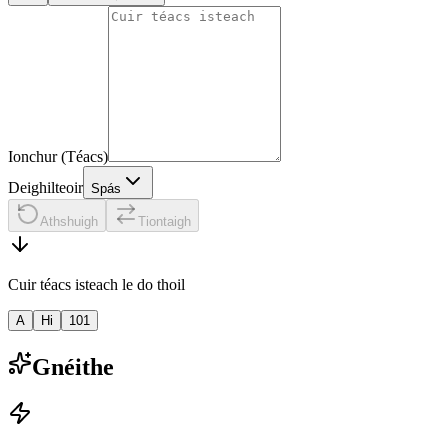
Ionchur (Téacs)
Deighilteoir
Spás
Athshuigh
Tiontaigh
Cuir téacs isteach le do thoil
A
Hi
101
Gnéithe