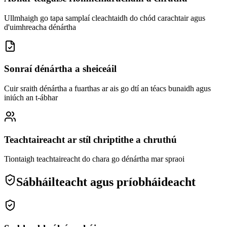
Ullmhaigh go tapa samplaí cleachtaidh do chód carachtair agus
d'uimhreacha dénártha
Sonraí dénártha a sheiceáil
Cuir sraith dénártha a fuarthas ar ais go dtí an téacs bunaidh agus
iniúch an t-ábhar
Teachtaireacht ar stíl chriptithe a chruthú
Tiontaigh teachtaireacht do chara go dénártha mar spraoi
Sábháilteacht agus príobháideacht