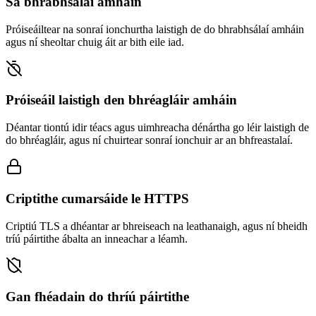
Sa bhrabhsálaí amháin
Próiseáiltear na sonraí ionchurtha laistigh de do bhrabhsálaí amháin
agus ní sheoltar chuig áit ar bith eile iad.
Próiseáil laistigh den bhréagláir amháin
Déantar tiontú idir téacs agus uimhreacha dénártha go léir laistigh de
do bhréagláir, agus ní chuirtear sonraí ionchuir ar an bhfreastalaí.
Criptithe cumarsáide le HTTPS
Criptiú TLS a dhéantar ar bhreiseach na leathanaigh, agus ní bheidh
tríú páirtithe ábalta an inneachar a léamh.
Gan fhéadain do thríú páirtithe