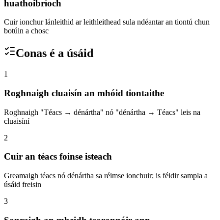
huathoibríoch
Cuir ionchur lánleithid ar leithleithead sula ndéantar an tiontú chun
botúin a chosc
Conas é a úsáid
1
Roghnaigh cluaisín an mhóid tiontaithe
Roghnaigh "Téacs → dénártha" nó "dénártha → Téacs" leis na
cluaisíní
2
Cuir an téacs foinse isteach
Greamaigh téacs nó dénártha sa réimse ionchuir; is féidir sampla a
úsáid freisin
3