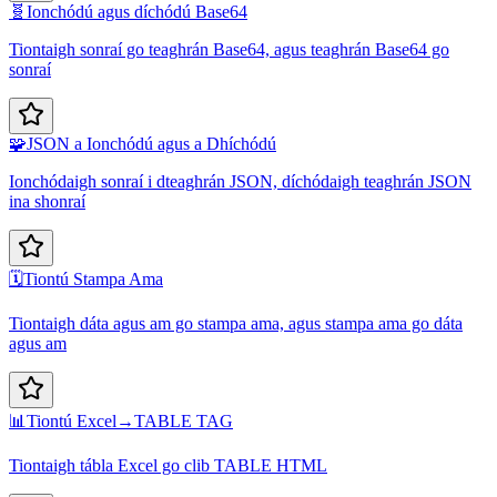
🧬
Ionchódú agus díchódú Base64
Tiontaigh sonraí go teaghrán Base64, agus teaghrán Base64 go
sonraí
🧩
JSON a Ionchódú agus a Dhíchódú
Ionchódaigh sonraí i dteaghrán JSON, díchódaigh teaghrán JSON
ina shonraí
🗓️
Tiontú Stampa Ama
Tiontaigh dáta agus am go stampa ama, agus stampa ama go dáta
agus am
📊
Tiontú Excel→TABLE TAG
Tiontaigh tábla Excel go clib TABLE HTML