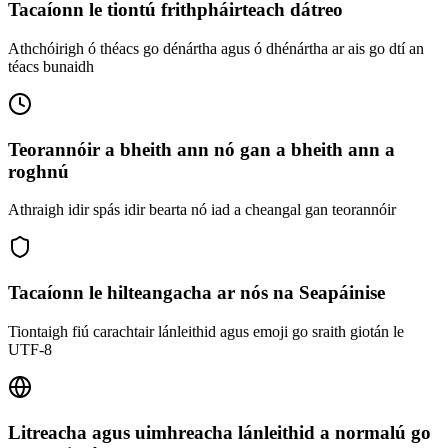
Tacaíonn le tiontú frithpháirteach dátreo
Athchóirigh ó théacs go dénártha agus ó dhénártha ar ais go dtí an
téacs bunaidh
Teorannóir a bheith ann nó gan a bheith ann a
roghnú
Athraigh idir spás idir bearta nó iad a cheangal gan teorannóir
Tacaíonn le hilteangacha ar nós na Seapáinise
Tiontaigh fiú carachtair lánleithid agus emoji go sraith giotán le
UTF-8
Litreacha agus uimhreacha lánleithid a normalú go