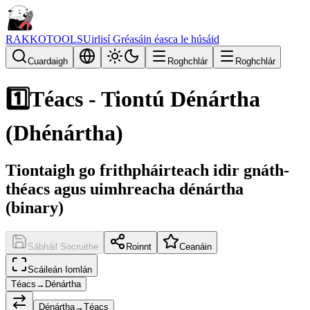
RAKKOTOOLS
Uirlisí Gréasáin éasca le húsáid
Cuardaigh
Roghchlár
Roghchlár
1️⃣
Téacs - Tiontú Dénártha
(Dhénártha)
Tiontaigh go frithpháirteach idir gnáth-
théacs agus uimhreacha dénártha
(binary)
Sábháil Socruithe
Roinnt
Ceanáin
Scáileán Iomlán
Téacs→Dénártha
Dénártha→Téacs