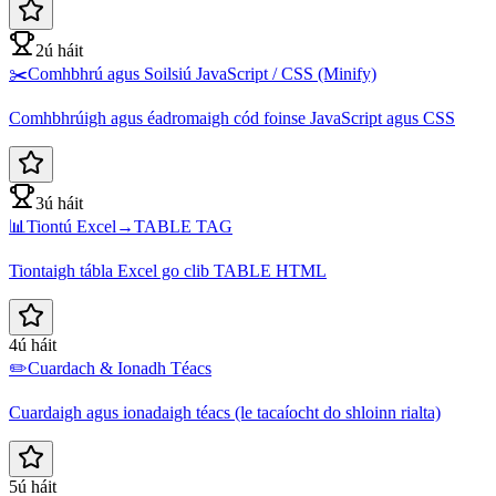
2ú háit
✂️
Comhbhrú agus Soilsiú JavaScript / CSS (Minify)
Comhbhrúigh agus éadromaigh cód foinse JavaScript agus CSS
3ú háit
📊
Tiontú Excel→TABLE TAG
Tiontaigh tábla Excel go clib TABLE HTML
4ú háit
✏️
Cuardach & Ionadh Téacs
Cuardaigh agus ionadaigh téacs (le tacaíocht do shloinn rialta)
5ú háit