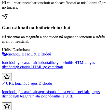
Ní chuirtear inneachar ionchuir ar sheachfhórsaí ar nós líonraí fógra
nó tracers.
Gan tsábháil uathoibríoch torthaí
Ní dhéantar an teaghrán a tiontaíodh ná roghanna ionchuir a stóráil
ar an bhfreastalaí.
Uirlisí Gaolmhara
🔣
Ionchódú HTML & Díchódú
Ionchódaigh carachtair intiontaithe go heintitis HTML, agus
díchódaigh eintitis HTML go carachtair
🔗
URL Ionchódú agus Díchódú
Ionchódaigh carachtair agus siombailí ina gcóid speisialta, agus
díchódaigh teaghráin atá ionchódaithe le URL