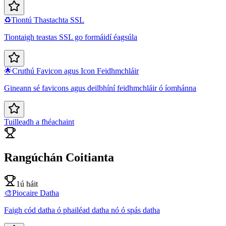
♻️
Tiontú Thastachta SSL
Tiontaigh teastas SSL go formáidí éagsúla
🌟
Cruthú Favicon agus Icon Feidhmchláir
Gineann sé favicons agus deilbhíní feidhmchláir ó íomhánna
Tuilleadh a fhéachaint
Rangúchán Coitianta
1ú háit
🎨
Piocaire Datha
Faigh cód datha ó phailéad datha nó ó spás datha