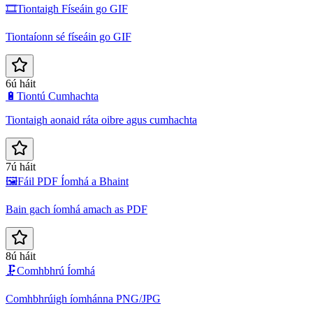
🎞️
Tiontaigh Físeáin go GIF
Tiontaíonn sé físeáin go GIF
6ú háit
🔋
Tiontú Cumhachta
Tiontaigh aonaid ráta oibre agus cumhachta
7ú háit
🖼️
Fáil PDF Íomhá a Bhaint
Bain gach íomhá amach as PDF
8ú háit
🗜️
Comhbhrú Íomhá
Comhbhrúigh íomhánna PNG/JPG