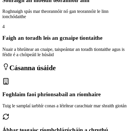
Sonraigh an mbeidh teorannóir ann
Roghnaigh spás mar theorannóir nó gan teorannóir le linn
ionchódaithe
4
Faigh an toradh leis an gcnaipe tiontaithe
Nuair a bhrúitear an cnaipe, taispeántar an toradh tiontaithe agus is
féidir é a chóipeáil le húsáid
Cásanna úsáide
Foghlaim faoi phrionsabail an ríomhaire
Tuig le samplaí iarbhír conas a léirítear carachtair mar shraith giotán
Ábhar teagaisc ríomhchlárúcháin a chruthú